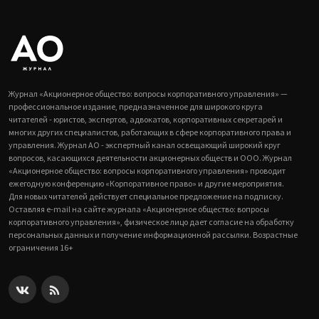
Журнал «Акционерное общество: вопросы корпоративного управления» —
профессиональное издание, предназначенное для широкого круга
читателей - юристов, экспертов, адвокатов, корпоративных секретарей и
многих других специалистов, работающих в сфере корпоративного права и
управления. Журнал АО - экспертный канал освещающий широкий круг
вопросов, касающихся деятельности акционерных обществ и ООО. Журнал
«Акционерное общество: вопросы корпоративного управления» проводит
ежегодную конференцию «Корпоративное право» и другие мероприятия.
Для новых читателей действует специальное предложение на подписку.
Оставляя e-mail на сайте журнала «Акционерное общество: вопросы
корпоративного управления», физическое лицо дает согласие на обработку
персональных данных и получение информационной рассылки. Возрастные
ограничения 16+