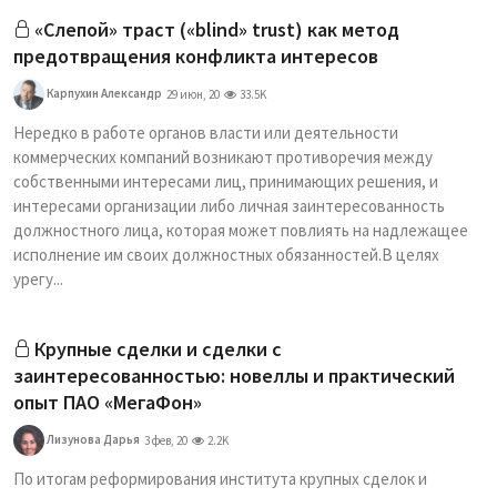
«Слепой» траст («blind» trust) как метод
предотвращения конфликта интересов
Карпухин Александр
29 июн, 20
33.5K
Нередко в работе органов власти или деятельности
коммерческих компаний возникают противоречия между
собственными интересами лиц, принимающих решения, и
интересами организации либо личная заинтересованность
должностного лица, которая может повлиять на надлежащее
исполнение им своих должностных обязанностей.В целях
урегу...
Крупные сделки и сделки с
заинтересованностью: новеллы и практический
опыт ПАО «МегаФон»
Лизунова Дарья
3 фев, 20
2.2K
По итогам реформирования института крупных сделок и