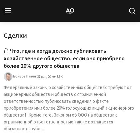
Сделки
Вход
Регистрация
Что, где и когда должно публиковать
Новости
хозяйственное общество, если оно приобрело
более 20% другого общества
Статьи
Бойцов Павел
27 ноя, 20
3.8K
Авторы
Федеральные законы о хозяйственных обществах требуют от
акционерных обществ и обществ с ограниченной
Архив
ответственностью публиковать сведения о факте
приобретения ими более 20% голосующих акций акционерного
База знаний
общества1. Кроме того, Законом об ООО на общества с
ограниченной ответственностью также возлагается
обязанность публ...
Подписка