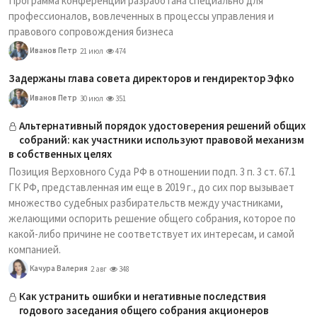
Программа конференции разработана специально для
профессионалов, вовлеченных в процессы управления и
правового сопровождения бизнеса
Иванов Петр
21 июл
474
Задержаны глава совета директоров и гендиректор Эфко
Иванов Петр
30 июл
351
Альтернативный порядок удостоверения решений общих
собраний: как участники используют правовой механизм
в собственных целях
Позиция Верховного Суда РФ в отношении подп. 3 п. 3 ст. 67.1
ГК РФ, представленная им еще в 2019 г., до сих пор вызывает
множество судебных разбирательств между участниками,
желающими оспорить решение общего собрания, которое по
какой-либо причине не соответствует их интересам, и самой
компанией.
Качура Валерия
2 авг
348
Как устранить ошибки и негативные последствия
годового заседания общего собрания акционеров