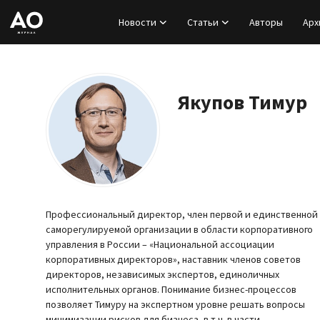
Новости
Статьи
Авторы
Арх
Вход
Регистрация
Якупов Тимур
Новости
Статьи
Авторы
Профессиональный директор, член первой и единственной
саморегулируемой организации в области корпоративного
Архив
управления в России – «Национальной ассоциации
корпоративных директоров», наставник членов советов
директоров, независимых экспертов, единоличных
База знаний
исполнительных органов. Понимание бизнес-процессов
позволяет Тимуру на экспертном уровне решать вопросы
Подписка
минимизации рисков для бизнеса, в т.ч. в части