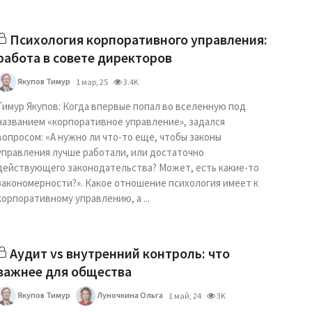
Психология корпоративного управления:
работа в совете директоров
Якупов Тимур
1 мар, 25
3.4K
Тимур Якупов: Когда впервые попал во вселенную под
названием «корпоративное управление», задался
вопросом: «А нужно ли что-то еще, чтобы законы
управления лучше работали, или достаточно
действующего законодательства? Может, есть какие-то
закономерности?». Какое отношение психология имеет к
корпоративному управлению, а ...
Аудит vs внутренний контроль: что
важнее для общества
Якупов Тимур
Луночкина Ольга
1 май, 24
3K