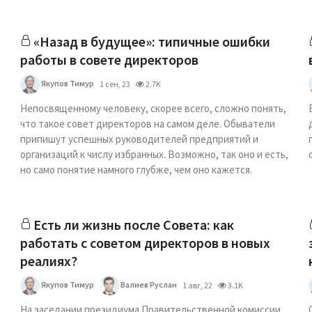
«Назад в будущее»: типичные ошибки
работы в совете директоров
Якупов Тимур
1 сен, 23
2.7K
Непосвященному человеку, скорее всего, сложно понять,
что такое совет директоров на самом деле. Обыватели
припишут успешных руководителей предприятий и
организаций к числу избранных. Возможно, так оно и есть,
но само понятие намного глубже, чем оно кажется.
Есть ли жизнь после Совета: как
работать с советом директоров в новых
реалиях?
Якупов Тимур
Валиев Руслан
1 авг, 22
3.1K
На заседании президиума Правительственной комиссии