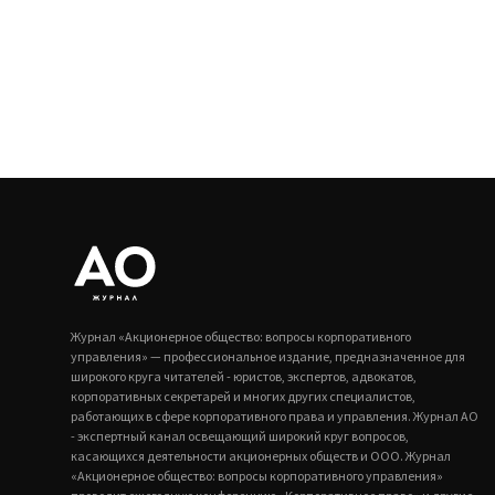
Журнал «Акционерное общество: вопросы корпоративного
управления» — профессиональное издание, предназначенное для
широкого круга читателей - юристов, экспертов, адвокатов,
корпоративных секретарей и многих других специалистов,
работающих в сфере корпоративного права и управления. Журнал АО
- экспертный канал освещающий широкий круг вопросов,
касающихся деятельности акционерных обществ и ООО. Журнал
«Акционерное общество: вопросы корпоративного управления»