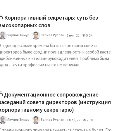
Корпоративный секретарь: суть без
высокопарных слов
Якупов Тимур
Валиев Руслан
1 ноя, 22
5.5K
В «докодексные» времена быть секретарем совета
директоров было сродни принадлежности к особой касте
приближенных к «телам» руководителей. Проблема была
одна — сути профессии никто не понимал.
Документационное сопровождение
заседаний совета директоров (инструкция
корпоративному секретарю)
Якупов Тимур
Валиев Руслан
1 май, 22
2.6K
С традиционного примера начинаться статья не будет. Его