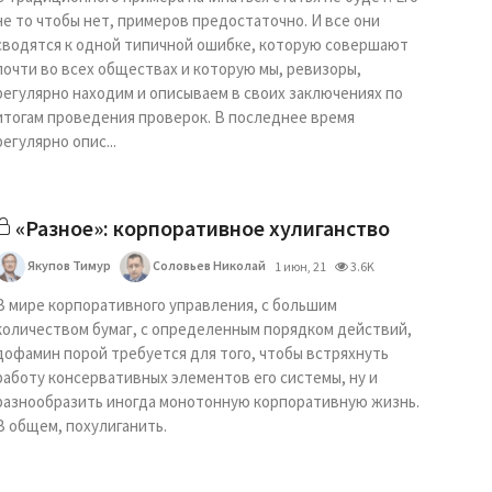
не то чтобы нет, примеров предостаточно. И все они
сводятся к одной типичной ошибке, которую совершают
почти во всех обществах и которую мы, ревизоры,
регулярно находим и описываем в своих заключениях по
итогам проведения проверок. В последнее время
регулярно опис...
«Разное»: корпоративное хулиганство
Якупов Тимур
Соловьев Николай
1 июн, 21
3.6K
В мире корпоративного управления, с большим
количеством бумаг, c определенным порядком действий,
дофамин порой требуется для того, чтобы встряхнуть
работу консервативных элементов его системы, ну и
разнообразить иногда монотонную корпоративную жизнь.
В общем, похулиганить.