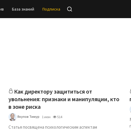
ив
База знаний
Подписка
Как директору защититься от
увольнения: признаки и манипуляции, кто
в зоне риска
Якупов Тимур
1 июн
514
Статья посвящена психологическим аспектам