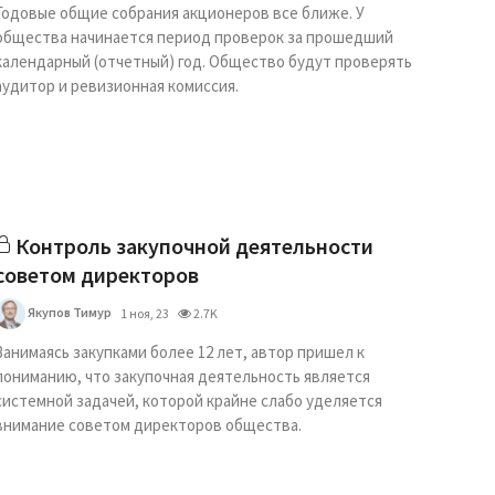
Годовые общие собрания акционеров все ближе. У
общества начинается период проверок за прошедший
календарный (отчетный) год. Общество будут проверять
аудитор и ревизионная комиссия.
Контроль закупочной деятельности
советом директоров
Якупов Тимур
1 ноя, 23
2.7K
Занимаясь закупками более 12 лет, автор пришел к
пониманию, что закупочная деятельность является
системной задачей, которой крайне слабо уделяется
внимание советом директоров общества.