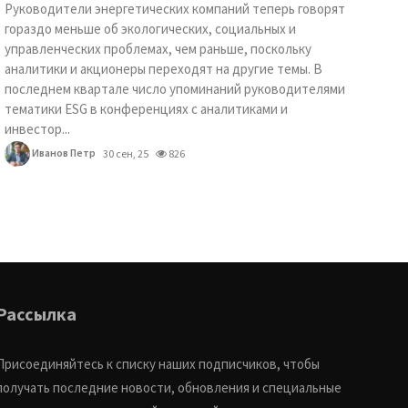
Руководители энергетических компаний теперь говорят
гораздо меньше об экологических, социальных и
управленческих проблемах, чем раньше, поскольку
аналитики и акционеры переходят на другие темы. В
последнем квартале число упоминаний руководителями
тематики ESG в конференциях с аналитиками и
инвестор...
Иванов Петр
30 сен, 25
826
Рассылка
Присоединяйтесь к списку наших подписчиков, чтобы
получать последние новости, обновления и специальные