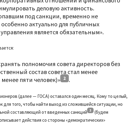
ы корпоративных отношений и финансового
имулировать деловую активность.
опавшим под санкции, временно не
о особенно актуально для публичных
 управления является обязательным».
вается:
хранять полномочия совета директоров без
ственный состав совета стал менее
2
 менее пяти человек)»
.
онеров (далее — ГОСА) оставался один месяц. Кому то целый,
ок для того, чтобы найти выход из сложившейся ситуации, но
3
альной составляющей от введенных санкций
(будем
о описывает действия со стороны «демократических»