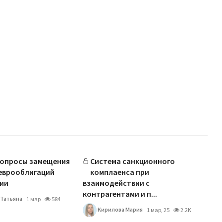
вопросы замещения
Система санкционного
еврооблигаций
комплаенса при
ии
взаимодействии с
контрагентами и п...
Татьяна
1 мар
584
Кирилова Мария
1 мар, 25
2.2K