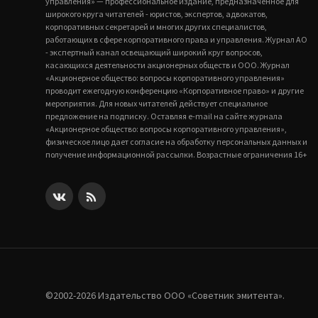
управления» — профессиональное издание, предназначенное для
широкого круга читателей - юристов, экспертов, адвокатов,
корпоративных секретарей и многих других специалистов,
работающих в сфере корпоративного права и управления. Журнал АО
- экспертный канал освещающий широкий круг вопросов,
касающихся деятельности акционерных обществ и ООО. Журнал
«Акционерное общество: вопросы корпоративного управления»
проводит ежегодную конференцию «Корпоративное право» и другие
мероприятия. Для новых читателей действует специальное
предложение на подписку. Оставляя e-mail на сайте журнала
«Акционерное общество: вопросы корпоративного управления»,
физическое лицо дает согласие на обработку персональных данных и
получение информационной рассылки. Возрастные ограничения 16+
©2002-2026 Издательство ООО «‎Советник эмитента».