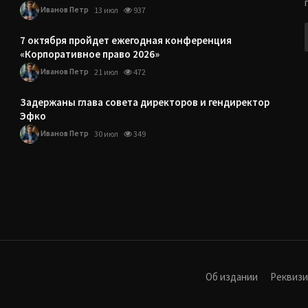
Иванов Петр
13 июл
937
7 октября пройдет ежегодная конференция
«Корпоративное право 2026»
Иванов Петр
21 июл
472
Задержаны глава совета директоров и гендиректор
Эфко
Иванов Петр
30 июл
349
Об издании
Реквиз