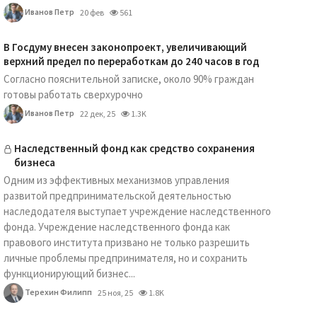
Иванов Петр
20 фев
561
В Госдуму внесен законопроект, увеличивающий
верхний предел по переработкам до 240 часов в год
Согласно пояснительной записке, около 90% граждан
готовы работать сверхурочно
Иванов Петр
22 дек, 25
1.3K
Наследственный фонд как средство сохранения
бизнеса
Одним из эффективных механизмов управления
развитой предпринимательской деятельностью
наследодателя выступает учреждение наследственного
фонда. Учреждение наследственного фонда как
правового института призвано не только разрешить
личные проблемы предпринимателя, но и сохранить
функционирующий бизнес...
Терехин Филипп
25 ноя, 25
1.8K