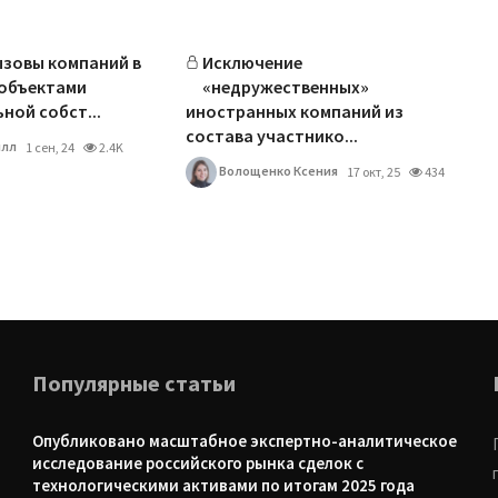
зовы компаний в
Исключение
 объектами
«недружественных»
ной собст...
иностранных компаний из
состава участнико...
илл
1 сен, 24
2.4K
Волощенко Ксения
17 окт, 25
434
Популярные статьи
Опубликовано масштабное экспертно-аналитическое
исследование российского рынка сделок с
технологическими активами по итогам 2025 года