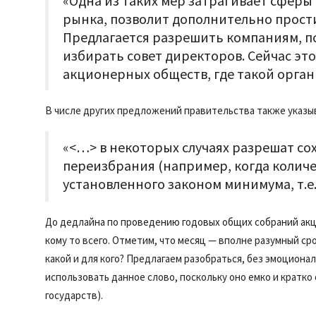
«Одна из таких мер затрагивает сфер
рынка, позволит дополнительно прост
Предлагается разрешить компаниям, п
избирать совет директоров. Сейчас эт
акционерных обществ, где такой орган
В числе других предложений правительства также указы
«<…> в некоторых случаях разрешат со
переизбрания (например, когда количе
установленного законом минимума, т.е.
До дедлайна по проведению годовых общих собраний акци
кому то всего. Отметим, что месяц — вполне разумный ср
какой и для кого? Предлагаем разобраться, без эмоцион
использовать данное слово, поскольку оно емко и кратк
государств).