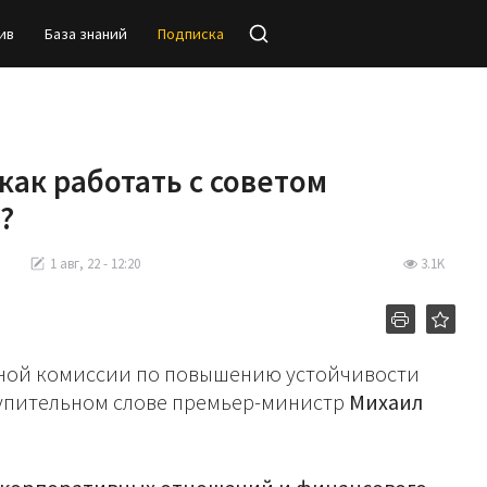
ив
База знаний
Подписка
как работать с советом
?
1 авг, 22 - 12:20
3.1K
нной комиссии по повышению устойчивости
тупительном слове премьер-министр
Михаил