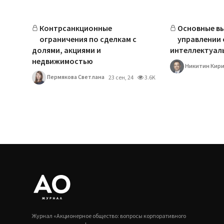
Контрсанкционные
Основные вы
ограничения по сделкам с
управлении
долями, акциями и
интеллектуаль
недвижимостью
Никитин Кир
Пермякова Светлана
23 сен, 24
3.6K
Журнал «Акционерное общество: вопросы корпоративного