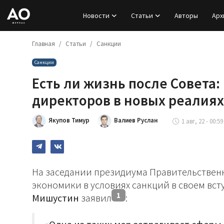
Новости
Статьи
Авторы
Арх
Главная
Статьи
Санкции
Вход
Санкции
Регистрация
Есть ли жизнь после Совета: 
Новости
директоров в новых реалиях
Статьи
Якупов Тимур
Валиев Руслан
1 авг, 22 - 00:59
Авторы
Архив
На заседании президиума Правительстве
экономики в условиях санкций в своем вс
База знаний
1
Мишустин
заявил
:
Подписка