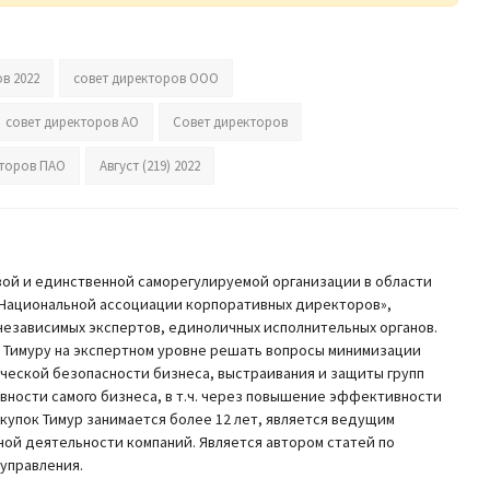
в 2022
совет директоров ООО
совет директоров АО
Совет директоров
кторов ПАО
Август (219) 2022
ой и единственной саморегулируемой организации в области
 «Национальной ассоциации корпоративных директоров»,
независимых экспертов, единоличных исполнительных органов.
 Тимуру на экспертном уровне решать вопросы минимизации
дической безопасности бизнеса, выстраивания и защиты групп
ности самого бизнеса, в т.ч. через повышение эффективности
купок Тимур занимается более 12 лет, является ведущим
ной деятельности компаний. Является автором статей по
управления.