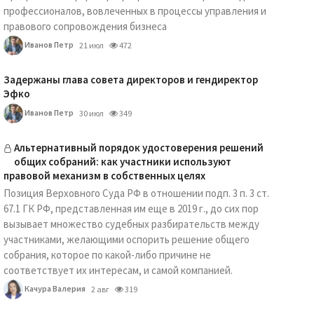
профессионалов, вовлеченных в процессы управления и
правового сопровождения бизнеса
Иванов Петр
21 июл
472
Задержаны глава совета директоров и гендиректор
Эфко
Иванов Петр
30 июл
349
Альтернативный порядок удостоверения решений
общих собраний: как участники используют
правовой механизм в собственных целях
Позиция Верховного Суда РФ в отношении подп. 3 п. 3 ст.
67.1 ГК РФ, представленная им еще в 2019 г., до сих пор
вызывает множество судебных разбирательств между
участниками, желающими оспорить решение общего
собрания, которое по какой-либо причине не
соответствует их интересам, и самой компанией.
Качура Валерия
2 авг
319