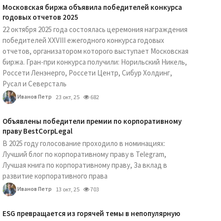
Московская биржа объявила победителей конкурса
годовых отчетов 2025
22 октября 2025 года состоялась церемония награждения
победителей XXVIII ежегодного конкурса годовых
отчетов, организатором которого выступает Московская
биржа. Гран-при конкурса получили: Норильский Никель,
Россети Ленэнерго, Россети Центр, Сибур Холдинг,
Русал и Северсталь
Иванов Петр
23 окт, 25
682
Объявлены победители премии по корпоративному
праву BestCorpLegal
В 2025 году голосование проходило в номинациях:
Лучший блог по корпоративному праву в Telegram,
Лучшая книга по корпоративному праву, За вклад в
развитие корпоративного права
Иванов Петр
13 окт, 25
703
ESG превращается из горячей темы в непопулярную