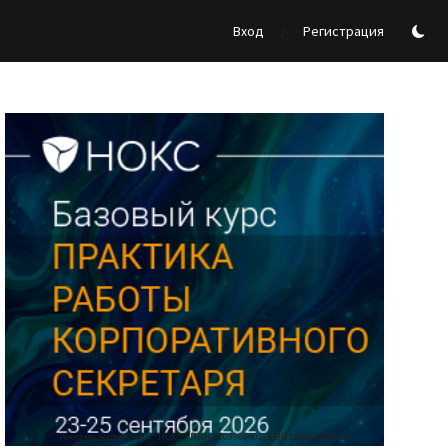
/
Вход
Регистрация
Реклама Ассоциации "НОКС", ИНН 7709980401, ERID:2SDnjdY5NTb