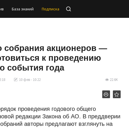
ив
База знаний
Подписка
обрания акционеров — 2026.
ся к проведению ключевого
а
8
10 фев - 10:22
22.6K
ядок проведения годового общего собрания
ции Закона об АО. В преддверии сложного
оры предлагают взглянуть на новые правила