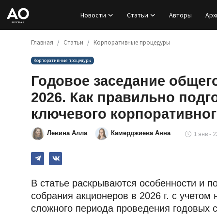
Новости
Статьи
Авторы
Арх
Главная
Статьи
Корпоративные процедуры
Вход
Корпоративные процедуры
Регистрация
Годовое заседание общего с
Новости
Как правильно подготовить
корпоративного события год
Статьи
Левина Алла
Камерджиева Анна
1 янв - 22:1
Авторы
Архив
В статье раскрываются особенности и пор
База знаний
акционеров в 2026 г. с учетом новой редак
периода проведения годовых собраний авт
Подписка