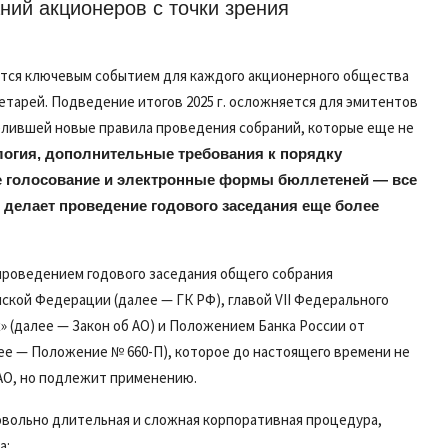
 точки зрения правоприменительной
ется ключевым событием для каждого акционерного общества
тарей. Подведение итогов 2025 г. осложняется для эмитентов
делившей новые правила проведения собраний, которые еще не
огия, дополнительные требования к порядку
 голосование и электронные формы бюллетеней — все
 делает проведение годового заседания еще более
проведением годового заседания общего собрания
кой Федерации (далее — ГК РФ), главой VII Федерального
х» (далее — Закон об АО) и Положением Банка России от
лее — Положение № 660-П), которое до настоящего времени не
 АО, но подлежит применению.
овольно длительная и сложная корпоративная процедура,
а: