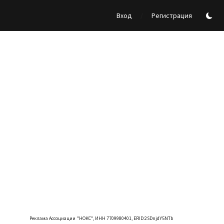
/
Вход
Регистрация
Реклама Ассоциации "НОКС", ИНН 7709980401, ERID:2SDnjdY5NTb