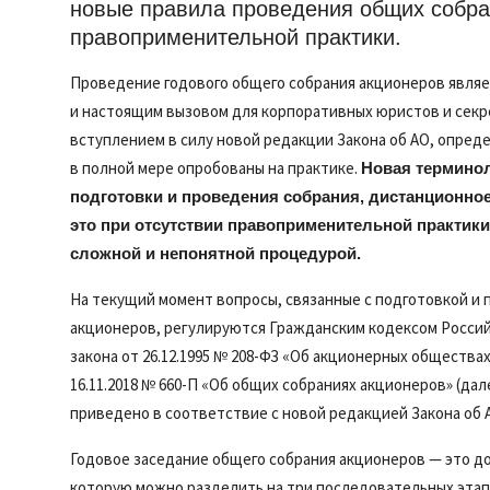
проведения общих собраний акционеров с
практики.
Проведение годового общего собрания акционеров явля
и настоящим вызовом для корпоративных юристов и секре
вступлением в силу новой редакции Закона об АО, опре
в полной мере опробованы на практике.
Новая терминол
подготовки и проведения собрания, дистанционное
это при отсутствии правоприменительной практики
сложной и непонятной процедурой.
На текущий момент вопросы, связанные с подготовкой и 
акционеров, регулируются Гражданским кодексом Российс
закона от 26.12.1995 № 208-ФЗ «Об акционерных общества
16.11.2018 № 660-П «Об общих собраниях акционеров» (да
приведено в соответствие с новой редакцией Закона об
Годовое заседание общего собрания акционеров — это д
которую можно разделить на три последовательных этап