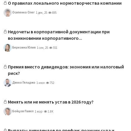
О правилах локального нормотворчества компании
Осипенко Олег
1 дек, 25
695
Недочеты в корпоративной документации при
возникновении корпоративного...
Березина Юлия
1 сен, 25
551
Премия вместо дивидендов: экономия или налоговый
риск?
Дикко Геладжо
1 июл
752
Менять или не менять устав в 2026 году?
Бойцов Павел
1 мар
1.8K
Выплаты дивидендов по префам: позиции суда и