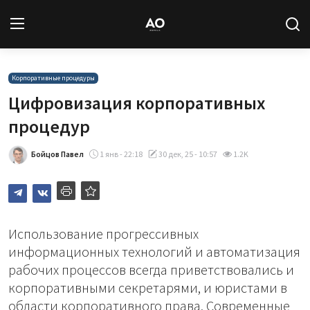
Вход
Регистрация
Корпоративные процедуры
Цифровизация корпоративных
Новости
процедур
Статьи
Бойцов Павел
1 янв - 22:18
30 дек, 25 - 10:57
1.2K
Авторы
Архив
Использование прогрессивных
информационных технологий и автоматизация
База знаний
рабочих процессов всегда приветствовались и
корпоративными секретарями, и юристами в
Подписка
области корпоративного права. Современные