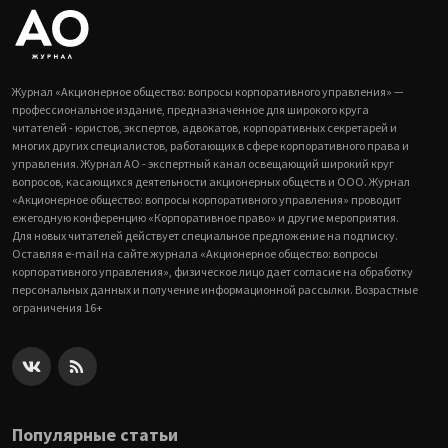
Журнал «Акционерное общество: вопросы корпоративного управления» —
профессиональное издание, предназначенное для широкого круга
читателей - юристов, экспертов, адвокатов, корпоративных секретарей и
многих других специалистов, работающих в сфере корпоративного права и
управления. Журнал АО - экспертный канал освещающий широкий круг
вопросов, касающихся деятельности акционерных обществ и ООО. Журнал
«Акционерное общество: вопросы корпоративного управления» проводит
ежегодную конференцию «Корпоративное право» и другие мероприятия.
Для новых читателей действует специальное предложение на подписку.
Оставляя e-mail на сайте журнала «Акционерное общество: вопросы
корпоративного управления», физическое лицо дает согласие на обработку
персональных данных и получение информационной рассылки. Возрастные
ограничения 16+
Популярные статьи