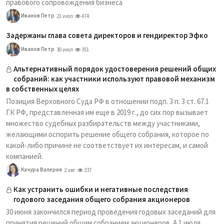
правового сопровождения бизнеса
Иванов Петр
21 июл
474
Задержаны глава совета директоров и гендиректор Эфко
Иванов Петр
30 июл
351
Альтернативный порядок удостоверения решений общих
собраний: как участники используют правовой механизм
в собственных целях
Позиция Верховного Суда РФ в отношении подп. 3 п. 3 ст. 67.1
ГК РФ, представленная им еще в 2019 г., до сих пор вызывает
множество судебных разбирательств между участниками,
желающими оспорить решение общего собрания, которое по
какой-либо причине не соответствует их интересам, и самой
компанией.
Качура Валерия
2 авг
337
Как устранить ошибки и негативные последствия
годового заседания общего собрания акционеров
30 июня закончился период проведения годовых заседаний для
принятия решений общим собранием акционеров. А 1 июля