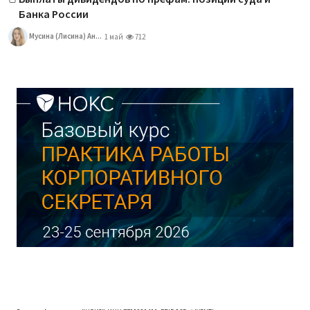
Банка России
Мусина (Лисина) Ан...
1 май
712