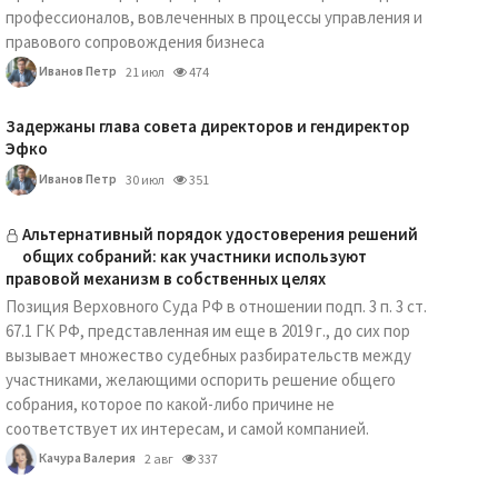
профессионалов, вовлеченных в процессы управления и
правового сопровождения бизнеса
Иванов Петр
21 июл
474
Задержаны глава совета директоров и гендиректор
Эфко
Иванов Петр
30 июл
351
Альтернативный порядок удостоверения решений
общих собраний: как участники используют
правовой механизм в собственных целях
Позиция Верховного Суда РФ в отношении подп. 3 п. 3 ст.
67.1 ГК РФ, представленная им еще в 2019 г., до сих пор
вызывает множество судебных разбирательств между
участниками, желающими оспорить решение общего
собрания, которое по какой-либо причине не
соответствует их интересам, и самой компанией.
Качура Валерия
2 авг
337