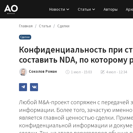
Новости
Статьи
Авторы
Арх
Главная
Статьи
Сделки
Вход
Сделки
Регистрация
Конфиденциальность при ст
Новости
составить NDA, по которому
Статьи
Соколов Роман
1 июл - 15:03
4 июл - 12:34
Авторы
Архив
Любой M&A-проект сопряжен с передачей 
информации. Более того, зачастую именн
База знаний
является главной ценностью сделки. Приме
конфиденциальной информации и документ
Подписка
сделки. Так, на этапе переговоров обычно