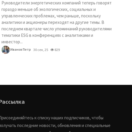
Руководители энергетических компаний теперь говорят
гораздо меньше об экологических, социальных и
управленческих проблемах, чем раньше, поскольку
аналитики и акционеры переходят на другие темы. В
последнем квартале число упоминаний руководителями
тематики ESG в конференциях с аналитиками и
инвестор...
Иванов Петр
30 сен, 25
829
Рассылка
Присоединяйтесь к списку наших подписчиков, чтобы
получать последние новости, обновления и специальные