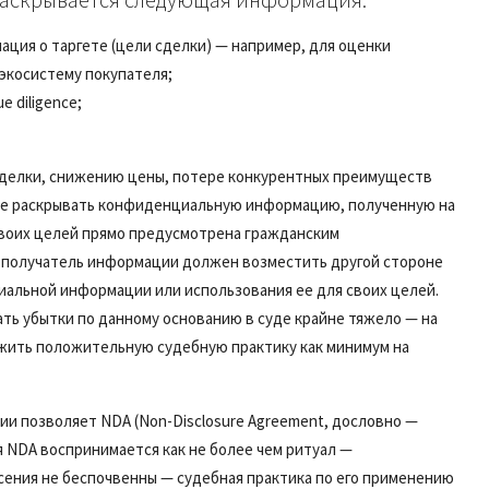
ация о таргете (цели сделки) — например, для оценки
экосистему покупателя;
 diligence;
 сделки, снижению цены, потере конкурентных преимуществ
 не раскрывать конфиденциальную информацию, полученную на
своих целей прямо предусмотрена гражданским
и получатель информации должен возместить другой стороне
иальной информации или использования ее для своих целей.
ать убытки по данному основанию в суде крайне тяжело — на
ужить положительную судебную практику как минимум на
 позволяет NDA (Non-Disclosure Agreement, дословно —
я NDA воспринимается как не более чем ритуал —
сения не беспочвенны — судебная практика по его применению