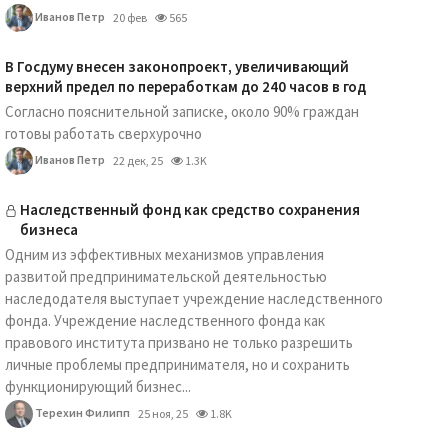
Иванов Петр
20 фев
565
В Госдуму внесен законопроект, увеличивающий
верхний предел по переработкам до 240 часов в год
Согласно пояснительной записке, около 90% граждан
готовы работать сверхурочно
Иванов Петр
22 дек, 25
1.3K
Наследственный фонд как средство сохранения
бизнеса
Одним из эффективных механизмов управления
развитой предпринимательской деятельностью
наследодателя выступает учреждение наследственного
фонда. Учреждение наследственного фонда как
правового института призвано не только разрешить
личные проблемы предпринимателя, но и сохранить
функционирующий бизнес...
Терехин Филипп
25 ноя, 25
1.8K