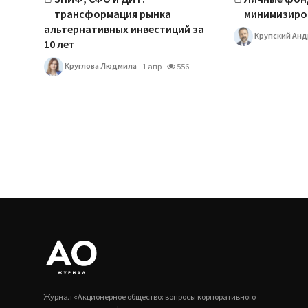
трансформация рынка
минимизиро
альтернативных инвестиций за
Крупский Анд
10 лет
Круглова Людмила
1 апр
556
Журнал «Акционерное общество: вопросы корпоративного