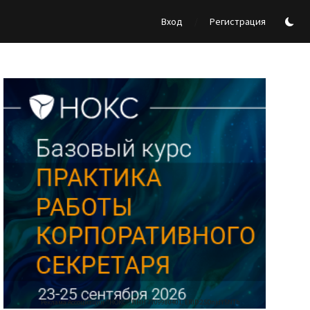
/
Вход
Регистрация
Реклама Ассоциации "НОКС", ИНН 7709980401, ERID:2SDnjdY5NTb