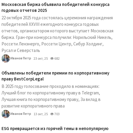
Московская биржа объявила победителей конкурса
годовых отчетов 2025
22 октября 2025 года состоялась церемония награждения
победителей XXVIII ежегодного конкурса годовых
отчетов, организатором которого выступает Московская
биржа. Гран-при конкурса получили: Норильский Никель,
Россети Ленэнерго, Россети Центр, Сибур Холдинг,
Русал и Северсталь
Иванов Петр
23 окт, 25
682
Объявлены победители премии по корпоративному
праву BestCorpLegal
В 2025 году голосование проходило в номинациях:
Лучший блог по корпоративному праву в Telegram,
Лучшая книга по корпоративному праву, За вклад в
развитие корпоративного права
Иванов Петр
13 окт, 25
703
ESG превращается из горячей темы в непопулярную