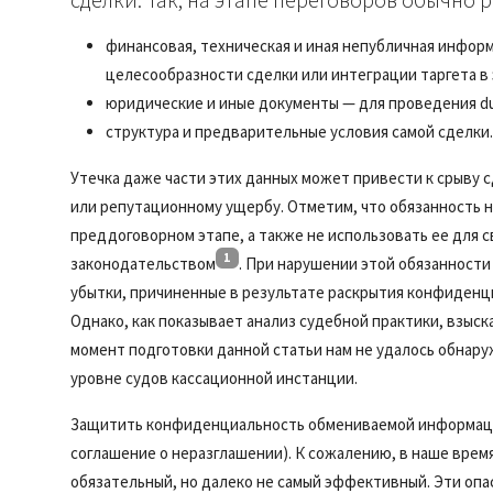
финансовая, техническая и иная непубличная информ
целесообразности сделки или интеграции таргета в 
юридические и иные документы — для проведения due
структура и предварительные условия самой сделки.
Утечка даже части этих данных может привести к срыву
или репутационному ущербу. Отметим, что обязанность
преддоговорном этапе, а также не использовать ее для 
1
законодательством
. При нарушении этой обязанност
убытки, причиненные в результате раскрытия конфиденц
Однако, как показывает анализ судебной практики, взыск
момент подготовки данной статьи нам не удалось обнар
уровне судов кассационной инстанции.
Защитить конфиденциальность обмениваемой информации
соглашение о неразглашении). К сожалению, в наше врем
обязательный, но далеко не самый эффективный. Эти опа