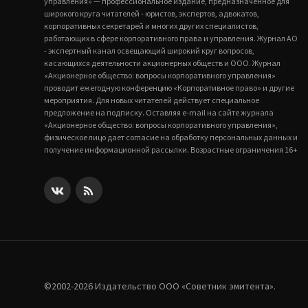
управления» — профессиональное издание, предназначенное для
широкого круга читателей - юристов, экспертов, адвокатов,
корпоративных секретарей и многих других специалистов,
работающих в сфере корпоративного права и управления. Журнал АО
- экспертный канал освещающий широкий круг вопросов,
касающихся деятельности акционерных обществ и ООО. Журнал
«Акционерное общество: вопросы корпоративного управления»
проводит ежегодную конференцию «Корпоративное право» и другие
мероприятия. Для новых читателей действует специальное
предложение на подписку. Оставляя e-mail на сайте журнала
«Акционерное общество: вопросы корпоративного управления»,
физическое лицо дает согласие на обработку персональных данных и
получение информационной рассылки. Возрастные ограничения 16+
©2002-2026 Издательство ООО «‎Советник эмитента».