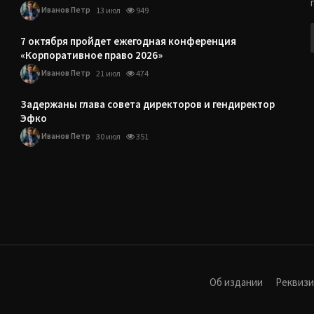
Иванов Петр
13 июл
949
7 октября пройдет ежегодная конференция
«Корпоративное право 2026»
Иванов Петр
21 июл
474
Задержаны глава совета директоров и гендиректор
Эфко
Иванов Петр
30 июл
351
Об издании
Реквиз