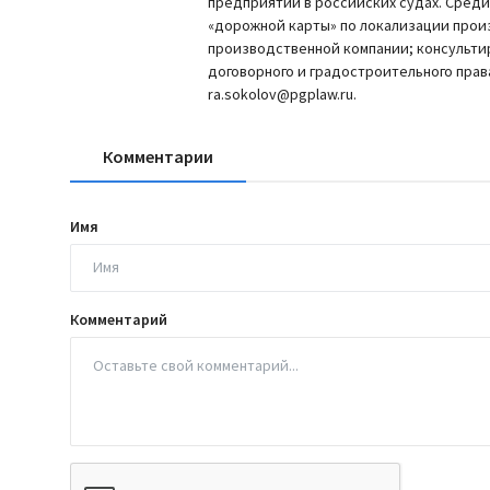
предприятий в российских судах. Сред
«дорожной карты» по локализации прои
производственной компании; консульти
договорного и градостроительного права
ra.sokolov@pgplaw.ru.
Комментарии
Имя
Комментарий