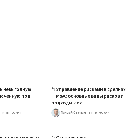
ь невыгодную
Управление рисками в сделках
люченную под
M&A: основные виды рисков и
подходы к их ...
Грицай Степан
1 июн
431
1 фев
832
ы: риски и как их
Оспаривание