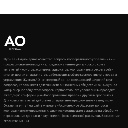
Журнал «Акционерное общество: вопросы корпоративного управления» —
профессиональное издание, предназначенное для широкого круга
читателей - юристов, экспертов, адвокатов, корпоративных секретарей и
многих других специалистов, работающих в сфере корпоративного права и
управления. Журнал АО - экспертный канал освещающий широкий круг
вопросов, касающихся деятельности акционерных обществ и ООО. Журнал
«Акционерное общество: вопросы корпоративного управления» проводит
ежегодную конференцию «Корпоративное право» и другие мероприятия.
Для новых читателей действует специальное предложение на подписку.
Оставляя e-mail на сайте журнала «Акционерное общество: вопросы
корпоративного управления», физическое лицо дает согласие на обработку
персональных данных и получение информационной рассылки. Возрастные
ограничения 16+