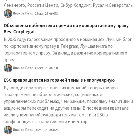
Ленэнерго, Россети Центр, Сибур Холдинг, Русал и Северсталь
Иванов Петр
23 окт, 25
698
Объявлены победители премии по корпоративному праву
BestCorpLegal
В 2025 году голосование проходило в номинациях: Лучший блог
по корпоративному праву в Telegram, Лучшая книга по
корпоративному праву, За вклад в развитие корпоративного
права
Иванов Петр
13 окт, 25
708
ESG превращается из горячей темы в непопулярную
Руководители энергетических компаний теперь говорят
гораздо меньше об экологических, социальных и
управленческих проблемах, чем раньше, поскольку аналитики и
акционеры переходят на другие темы. В последнем квартале
число упоминаний руководителями тематики ESG в
конференциях с аналитиками и инвестор...
Иванов Петр
30 сен, 25
829