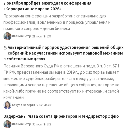
7 октября пройдет ежегодная конференция
«Корпоративное право 2026»
Программа конференции разработана специально для
профессионалов, вовлеченных в процессы управления и
правового сопровождения бизнеса
Иванов Петр
21 июл
509
Альтернативный порядок удостоверения решений общих
собраний: как участники используют правовой механизм
в собственных целях
Позиция Верховного Суда РФ в отношении подп. 3 п. 3 ст. 67.1
ГК РФ, представленная им еще в 2019 г., до сих пор вызывает
множество судебных разбирательств между участниками,
желающими оспорить решение общего собрания, которое по
какой-либо причине не соответствует их интересам, и самой
компанией.
Качура Валерия
2 авг
423
Задержаны глава совета директоров и гендиректор Эфко
Иванов Петр
30 июл
372