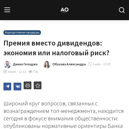
Вход
Регистрация
Корпоративные процедуры
Премия вместо дивидендов:
Новости
экономия или налоговый риск?
Статьи
Дикко Геладжо
Обухова Александра
1 июл - 15:03
4 июл - 12:13
756
Авторы
Архив
Широкий круг вопросов, связанных с
База знаний
вознаграждением топ-менеджмента, находится
сегодня в фокусе внимания общественности:
Подписка
опубликованы нормативные ориентиры Банка