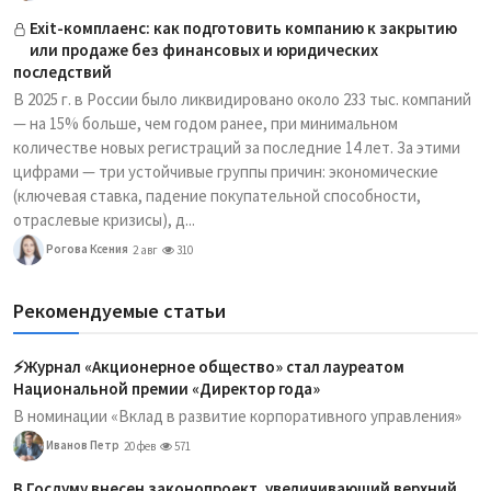
Exit-комплаенс: как подготовить компанию к закрытию
или продаже без финансовых и юридических
последствий
В 2025 г. в России было ликвидировано около 233 тыс. компаний
— на 15% больше, чем годом ранее, при минимальном
количестве новых регистраций за последние 14 лет. За этими
цифрами — три устойчивые группы причин: экономические
(ключевая ставка, падение покупательной способности,
отраслевые кризисы), д...
Рогова Ксения
2 авг
310
Рекомендуемые статьи
⚡️Журнал «Акционерное общество» стал лауреатом
Национальной премии «Директор года»
В номинации «Вклад в развитие корпоративного управления»
Иванов Петр
20 фев
571
В Госдуму внесен законопроект, увеличивающий верхний