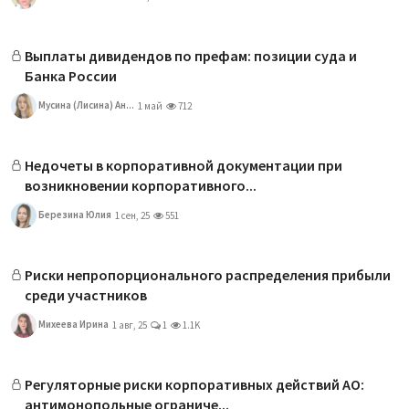
Выплаты дивидендов по префам: позиции суда и
Банка России
Мусина (Лисина) Ан...
1 май
712
Недочеты в корпоративной документации при
возникновении корпоративного...
Березина Юлия
1 сен, 25
551
Риски непропорционального распределения прибыли
среди участников
Михеева Ирина
1 авг, 25
1
1.1K
Регуляторные риски корпоративных действий АО:
антимонопольные ограниче...