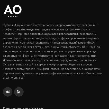
Журнал «Акционерное общество: вопросы корпоративного управления» —
профессиональное издание, предназначенное для широкого круга
читателей - юристов, экспертов, адвокатов, корпоративных секретарей и
многих других специалистов, работающих в сфере корпоративного права и
управления. Журнал АО - экспертный канал освещающий широкий круг
вопросов, касающихся деятельности акционерных обществ и ООО. Журнал
«Акционерное общество: вопросы корпоративного управления» проводит
ежегодную конференцию «Корпоративное право» и другие мероприятия.
Для новых читателей действует специальное предложение на подписку.
Оставляя e-mail на сайте журнала «Акционерное общество: вопросы
корпоративного управления», физическое лицо дает согласие на обработку
персональных данных и получение информационной рассылки. Возрастные
ограничения 16+
Популярные статьи