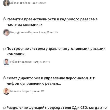
Абалакова Анна
1 июн
614
Развитие преемственности и кадрового резерва в
частных компаниях
Бородовская Марина
1 июн, 25
1.8K
Построение системы управления уголовными рисками
компании
Губко Владислав
1 авг, 25
479
Совет директоров и управление персоналом. От
мифов к управлению реальн...
Беликов Игорь
1 фев
536
Разделение функций председателя СД и CEO: когда это