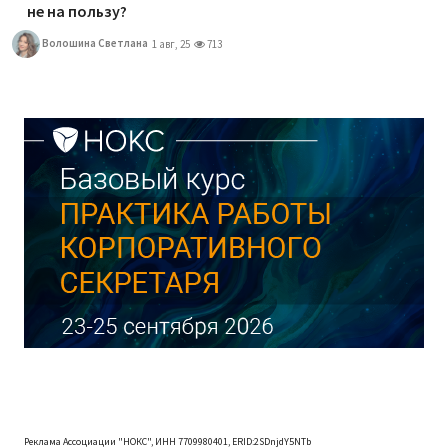
не на пользу?
Волошина Светлана
1 авг, 25
713
Реклама Ассоциации "НОКС", ИНН 7709980401, ERID:2SDnjdY5NTb