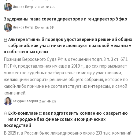
Иванов Петр
21 июл
456
Задержаны глава совета директоров и гендиректор Эфко
Иванов Петр
30 июл
344
Альтернативный порядок удостоверения решений общих
собраний: как участники используют правовой механизм
в собственных целях
Позиция Верховного Суда РФ в отношении подп. 3 п. 3 ст. 67.1
ГК РФ, представленная им еще в 2019 г., до сих пор вызывает
множество судебных разбирательств между участниками,
желающими оспорить решение общего собрания, которое по
какой-либо причине не соответствует их интересам, и самой
компанией.
Качура Валерия
2 авг
302
Exit-комплаенс: как подготовить компанию к закрытию
или продаже без финансовых и юридических
последствий
В 2025 г. в России было ликвидировано около 233 тыс. компаний