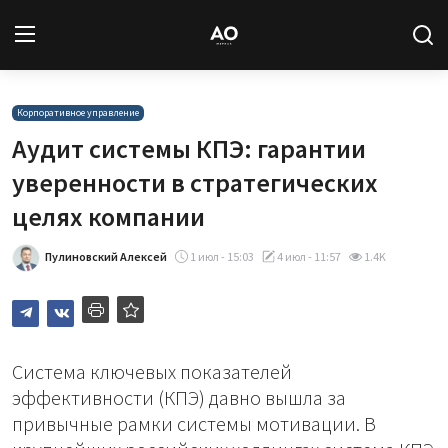
Вход
Регистрация
Корпоративное управление
Аудит системы КПЭ: гарантии
Новости
уверенности в стратегических
целях компании
Статьи
Пулиновский Алексей
1 июл - 15:03
4 июл - 11:57
1.4K
Авторы
Архив
База знаний
Система ключевых показателей
эффективности (КПЭ) давно вышла за
Подписка
привычные рамки системы мотивации. В