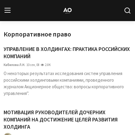
Корпоративное право
Вход
Регистрация
УПРАВЛЕНИЕ В ХОЛДИНГАХ: ПРАКТИКА РОССИЙСКИХ
Новости
КОМПАНИЙ
Кабилова Л.Н.
10 сен, 08
2.8K
Статьи
О некоторых результатах исследования систем управления
российскими холдинговыми компаниями, проведенного
Авторы
журналом Акционерное общество: вопросы корпоративного
управления".
Архив
База знаний
МОТИВАЦИЯ РУКОВОДИТЕЛЕЙ ДОЧЕРНИХ
КОМПАНИЙ НА ДОСТИЖЕНИЕ ЦЕЛЕЙ РАЗВИТИЯ
Подписка
ХОЛДИНГА