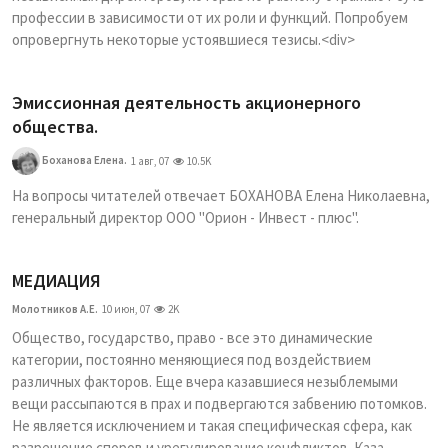
профессии в зависимости от их роли и функций. Попробуем
опровергнуть некоторые устоявшиеся тезисы.<div>
Эмиссионная деятельность акционерного
общества.
Боханова Елена.
1 авг, 07
10.5K
На вопросы читателей отвечает БОХАНОВА Елена Николаевна,
генеральный директор ООО "Орион - Инвест - плюс".
МЕДИАЦИЯ
Молотников А.Е.
10 июн, 07
2K
Общество, государство, право - все это динамические
категории, постоянно меняющиеся под воздействием
различных факторов. Еще вчера казавшиеся незыблемыми
вещи рассыпаются в прах и подвергаются забвению потомков.
Не является исключением и такая специфическая сфера, как
разрешение споров и урегулирование конфликтов. Каза...