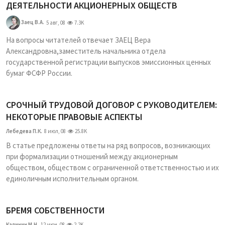
ДЕЯТЕЛЬНОСТИ АКЦИОНЕРНЫХ ОБЩЕСТВ
Заец В.А.
5 авг, 08
7.3K
На вопросы читателей отвечает ЗАЕЦ Вера
Александровна,заместитель начальника отдела
государственной регистрации выпусков эмиссионных ценных
бумаг ФСФР России.
СРОЧНЫЙ ТРУДОВОЙ ДОГОВОР С РУКОВОДИТЕЛЕМ:
НЕКОТОРЫЕ ПРАВОВЫЕ АСПЕКТЫ
Лебедева П.К.
8 июл, 08
25.8K
В статье предложены ответы на ряд вопросов, возникающих
при формализации отношений между акционерным
обществом, обществом с ограниченной ответственностью и их
единоличным исполнительным органом.
БРЕМЯ СОБСТВЕННОСТИ
Калинин М.Н.
12 июн, 08
2.2K