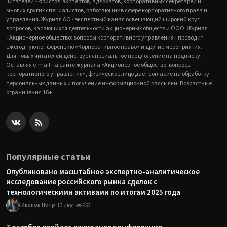
читателей - юристов, экспертов, адвокатов, корпоративных секретарей и
многих других специалистов, работающих в сфере корпоративного права и
управления. Журнал АО - экспертный канал освещающий широкий круг
вопросов, касающихся деятельности акционерных обществ и ООО. Журнал
«Акционерное общество: вопросы корпоративного управления» проводит
ежегодную конференцию «Корпоративное право» и другие мероприятия.
Для новых читателей действует специальное предложение на подписку.
Оставляя e-mail на сайте журнала «Акционерное общество: вопросы
корпоративного управления», физическое лицо дает согласие на обработку
персональных данных и получение информационной рассылки. Возрастные
ограничения 16+
Популярные статьи
Опубликовано масштабное экспертно-аналитическое
исследование российского рынка сделок с
технологическими активами по итогам 2025 года
Иванов Петр
13 июл
953