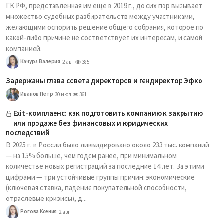
ГК РФ, представленная им еще в 2019 г., до сих пор вызывает
множество судебных разбирательств между участниками,
желающими оспорить решение общего собрания, которое по
какой-либо причине не соответствует их интересам, и самой
компанией.
Качура Валерия
2 авг
385
Задержаны глава совета директоров и гендиректор Эфко
Иванов Петр
30 июл
361
Exit-комплаенс: как подготовить компанию к закрытию
или продаже без финансовых и юридических
последствий
В 2025 г. в России было ликвидировано около 233 тыс. компаний
— на 15% больше, чем годом ранее, при минимальном
количестве новых регистраций за последние 14 лет. За этими
цифрами — три устойчивые группы причин: экономические
(ключевая ставка, падение покупательной способности,
отраслевые кризисы), д...
Рогова Ксения
2 авг