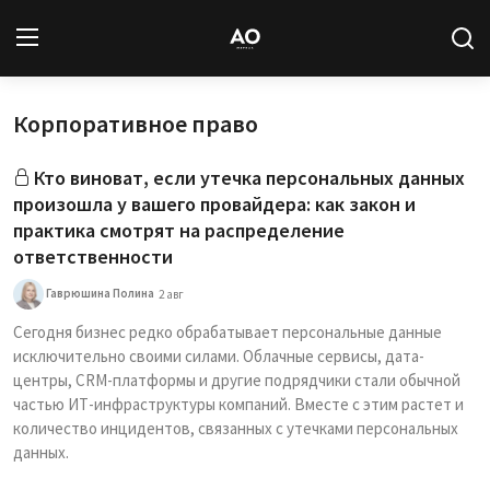
Корпоративное право
Вход
Регистрация
Кто виноват, если утечка персональных данных
Новости
произошла у вашего провайдера: как закон и
практика смотрят на распределение
Статьи
ответственности
Авторы
Гаврюшина Полина
2 авг
Сегодня бизнес редко обрабатывает персональные данные
Архив
исключительно своими силами. Облачные сервисы, дата-
центры, CRM-платформы и другие подрядчики стали обычной
База знаний
частью ИТ-инфраструктуры компаний. Вместе с этим растет и
количество инцидентов, связанных с утечками персональных
данных.
Подписка