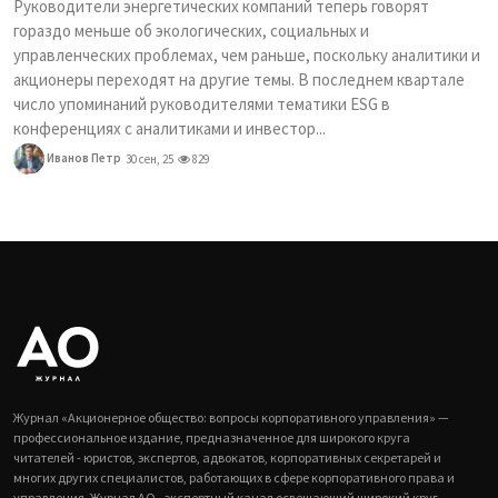
Руководители энергетических компаний теперь говорят
гораздо меньше об экологических, социальных и
управленческих проблемах, чем раньше, поскольку аналитики и
акционеры переходят на другие темы. В последнем квартале
число упоминаний руководителями тематики ESG в
конференциях с аналитиками и инвестор...
Иванов Петр
30 сен, 25
829
Журнал «Акционерное общество: вопросы корпоративного управления» —
профессиональное издание, предназначенное для широкого круга
читателей - юристов, экспертов, адвокатов, корпоративных секретарей и
многих других специалистов, работающих в сфере корпоративного права и
управления. Журнал АО - экспертный канал освещающий широкий круг