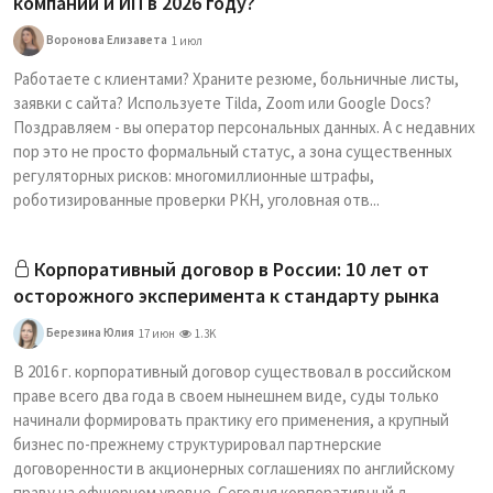
компаний и ИП в 2026 году?
Воронова Елизавета
1 июл
Работаете с клиентами? Храните резюме, больничные листы,
заявки с сайта? Используете Tilda, Zoom или Google Docs?
Поздравляем - вы оператор персональных данных. А с недавних
пор это не просто формальный статус, а зона существенных
регуляторных рисков: многомиллионные штрафы,
роботизированные проверки РКН, уголовная отв...
Корпоративный договор в России: 10 лет от
осторожного эксперимента к стандарту рынка
Березина Юлия
17 июн
1.3K
В 2016 г. корпоративный договор существовал в российском
праве всего два года в своем нынешнем виде, суды только
начинали формировать практику его применения, а крупный
бизнес по-прежнему структурировал партнерские
договоренности в акционерных соглашениях по английскому
праву на офшорном уровне. Сегодня корпоративный д...