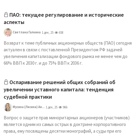
ПАО: текущее регулирование и исторические
аспекты
Светлана Галкина
1 дек, 25
658
Возврат к теме публичных акционерных обществ (ПАО) сегодня
актуален в связи с поставленной Президентом РФ задачей
увеличения капитализации фондового рынка не менее чем до
66% ВВП к 2030 г. и до 75% ВВП к 2036 г.
Оспаривание решений общих собраний об
увеличении уставного капитала: тенденция
судебной практики
Мусина (Лисина) Ан...
1 дек, 25
966
Вопрос о защите прав миноритарных акционеров (участников)
является одним из самых острых в доктрине корпоративного
права, ему посвящены десятки монографий, а суды при его