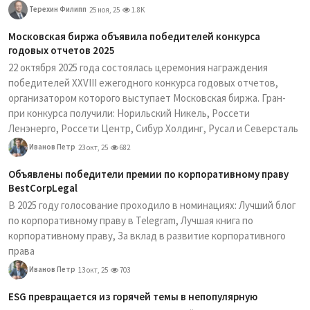
Терехин Филипп
25 ноя, 25
1.8K
Московская биржа объявила победителей конкурса
годовых отчетов 2025
22 октября 2025 года состоялась церемония награждения
победителей XXVIII ежегодного конкурса годовых отчетов,
организатором которого выступает Московская биржа. Гран-
при конкурса получили: Норильский Никель, Россети
Ленэнерго, Россети Центр, Сибур Холдинг, Русал и Северсталь
Иванов Петр
23 окт, 25
682
Объявлены победители премии по корпоративному праву
BestCorpLegal
В 2025 году голосование проходило в номинациях: Лучший блог
по корпоративному праву в Telegram, Лучшая книга по
корпоративному праву, За вклад в развитие корпоративного
права
Иванов Петр
13 окт, 25
703
ESG превращается из горячей темы в непопулярную