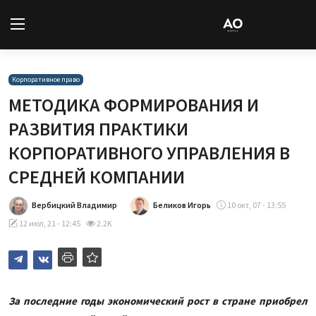
Вход
Регистрация
Корпоративное право
МЕТОДИКА ФОРМИРОВАНИЯ И
Новости
РАЗВИТИЯ ПРАКТИКИ
КОРПОРАТИВНОГО УПРАВЛЕНИЯ В
Статьи
СРЕДНЕЙ КОМПАНИИ
Авторы
Вербицкий Владимир
Беликов Игорь
10 окт, 07 - 13:55
Архив
12 июл, 21 - 12:45
2.2K
База знаний
Подписка
За последние годы экономический рост в стране приобрел