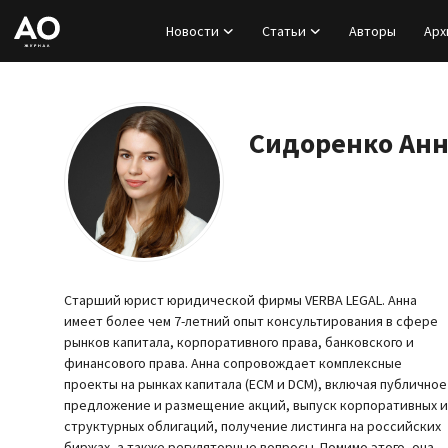
Новости
Статьи
Авторы
Арх
Вход
Регистрация
Сидоренко Ан
Новости
Статьи
Авторы
Старший юрист юридической фирмы VERBA LEGAL. Анна
имеет более чем 7-летний опыт консультирования в сфере
Архив
рынков капитала, корпоративного права, банковского и
финансового права. Анна сопровождает комплексные
проекты на рынках капитала (ECM и DCM), включая публичное
База знаний
предложение и размещение акций, выпуск корпоративных и
структурных облигаций, получение листинга на российских
Подписка
биржах, а также регуляторные вопросы. Помимо этого, она