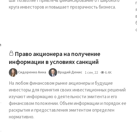
шаг позволяет привлечь финансирование от широкого
круга инвесторов и повышает прозрачность бизнеса.
л
Право акционера на получение
информации в условиях санкций
Сидоренко Анна
Врадий Денис
1 сен, 22
6.4K
На любом финансовом рынке акционеры и будущие
инвесторы для принятия своих инвестиционных решений
изучают информацию о деятельности эмитента и его
финансовом положении. Объем информации и порядок ее
раскрытия и предоставления эмитентом определен
нормативно.