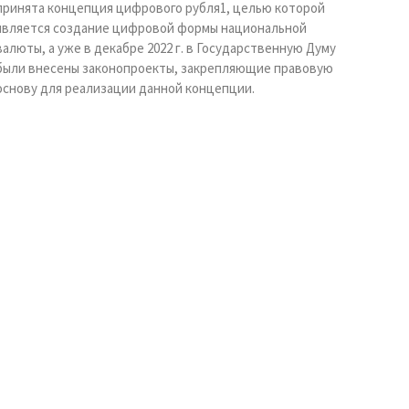
принята концепция цифрового рубля1, целью которой
является создание цифровой формы национальной
валюты, а уже в декабре 2022 г. в Государственную Думу
были внесены законопроекты, закрепляющие правовую
основу для реализации данной концепции.