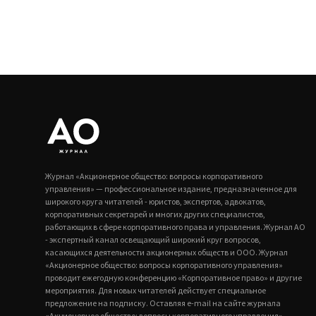
Журнал «Акционерное общество: вопросы корпоративного
управления» — профессиональное издание, предназначенное для
широкого круга читателей - юристов, экспертов, адвокатов,
корпоративных секретарей и многих других специалистов,
работающих в сфере корпоративного права и управления. Журнал АО
- экспертный канал освещающий широкий круг вопросов,
касающихся деятельности акционерных обществ и ООО. Журнал
«Акционерное общество: вопросы корпоративного управления»
проводит ежегодную конференцию «Корпоративное право» и другие
мероприятия. Для новых читателей действует специальное
предложение на подписку. Оставляя e-mail на сайте журнала
«Акционерное общество: вопросы корпоративного управления»,