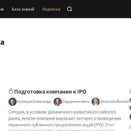
ив
База знаний
Подписка
на
Подготовка компании к IPO
Кузнецов Александр
Сидоренко Анна
Лопатина Василис
Сегодня, в условиях динамичного развития российского
рынка, многие компании выражают интерес к проведению
первичного публичного предложения акций (IPO). Этот