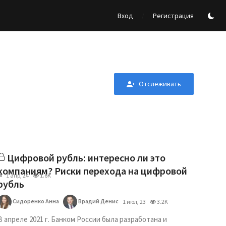
/
Вход
Регистрация
Отслеживать
Цифровой рубль: интересно ли это
компаниям? Риски перехода на цифровой
а
1 апр, 24
1.6K
рубль
Сидоренко Анна
Врадий Денис
1 июл, 23
3.2K
В апреле 2021 г. Банком России была разработана и