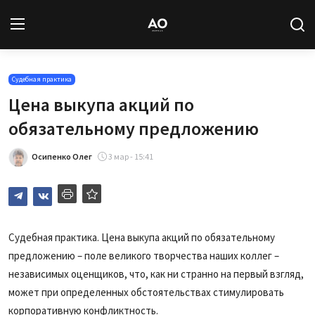
Вход
Регистрация
Судебная практика
Цена выкупа акций по
Новости
обязательному предложению
Статьи
Осипенко Олег
3 мар - 15:41
Авторы
Архив
Судебная практика. Цена выкупа акций по обязательному
предложению – поле великого творчества наших коллег –
База знаний
независимых оценщиков, что, как ни странно на первый взгляд,
Подписка
может при определенных обстоятельствах стимулировать
корпоративную конфликтность.