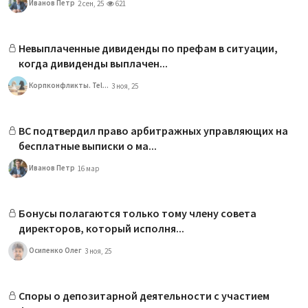
Иванов Петр
2 сен, 25
621
Невыплаченные дивиденды по префам в ситуации,
когда дивиденды выплачен...
Корпконфликты. Tel...
3 ноя, 25
ВС подтвердил право арбитражных управляющих на
бесплатные выписки о ма...
Иванов Петр
16 мар
Бонусы полагаются только тому члену совета
директоров, который исполня...
Осипенко Олег
3 ноя, 25
Споры о депозитарной деятельности с участием