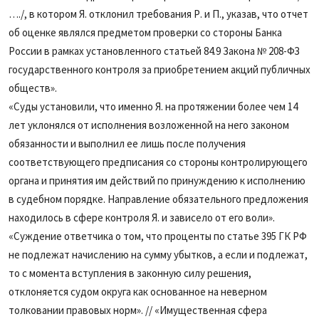
…./, в котором Я. отклонил требования Р. и П., указав, что отчет
об оценке являлся предметом проверки со стороны Банка
России в рамках установленного статьей 84.9 Закона № 208-ФЗ
государственного контроля за приобретением акций публичных
обществ».
«Суды установили, что именно Я. на протяжении более чем 14
лет уклонялся от исполнения возложенной на него законом
обязанности и выполнил ее лишь после получения
соответствующего предписания со стороны контролирующего
органа и принятия им действий по принуждению к исполнению
в судебном порядке. Направление обязательного предложения
находилось в сфере контроля Я. и зависело от его воли».
«Суждение ответчика о том, что проценты по статье 395 ГК РФ
не подлежат начислению на сумму убытков, а если и подлежат,
то с момента вступления в законную силу решения,
отклоняется судом округа как основанное на неверном
толковании правовых норм». // «Имущественная сфера