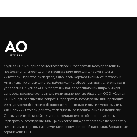
Журнал «Акционерное общество: вопросы корпоративного управления» —
профессиональное издание, предназначенное для широкого круга
читателей - юристов, экспертов, адвокатов, корпоративных секретарей и
многих других специалистов, работающих в сфере корпоративного права и
управления. Журнал АО - экспертный канал освещающий широкий круг
вопросов, касающихся деятельности акционерных обществ и ООО. Журнал
«Акционерное общество: вопросы корпоративного управления» проводит
ежегодную конференцию «Корпоративное право» и другие мероприятия.
Для новых читателей действует специальное предложение на подписку.
Оставляя e-mail на сайте журнала «Акционерное общество: вопросы
корпоративного управления», физическое лицо дает согласие на обработку
персональных данных и получение информационной рассылки. Возрастные
ограничения 16+