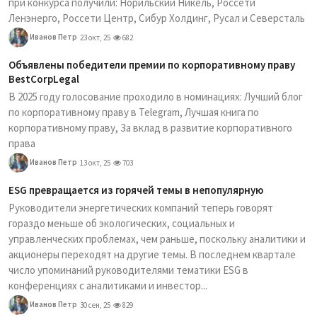
при конкурса получили: Норильский Никель, Россети
Ленэнерго, Россети Центр, Сибур Холдинг, Русал и Северсталь
Иванов Петр
23 окт, 25
682
Объявлены победители премии по корпоративному праву
BestCorpLegal
В 2025 году голосование проходило в номинациях: Лучший блог
по корпоративному праву в Telegram, Лучшая книга по
корпоративному праву, За вклад в развитие корпоративного
права
Иванов Петр
13 окт, 25
703
ESG превращается из горячей темы в непопулярную
Руководители энергетических компаний теперь говорят
гораздо меньше об экологических, социальных и
управленческих проблемах, чем раньше, поскольку аналитики и
акционеры переходят на другие темы. В последнем квартале
число упоминаний руководителями тематики ESG в
конференциях с аналитиками и инвестор...
Иванов Петр
30 сен, 25
829