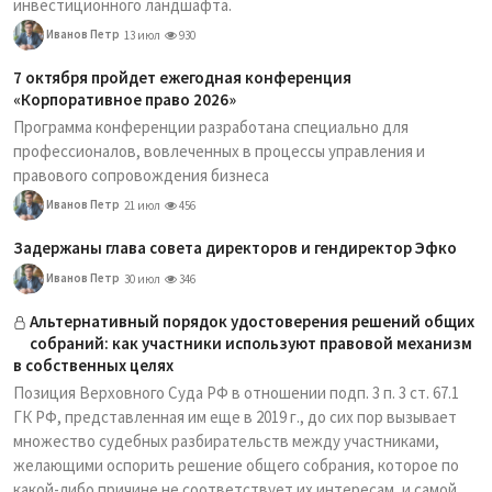
инвестиционного ландшафта.
Иванов Петр
13 июл
930
7 октября пройдет ежегодная конференция
«Корпоративное право 2026»
Программа конференции разработана специально для
профессионалов, вовлеченных в процессы управления и
правового сопровождения бизнеса
Иванов Петр
21 июл
456
Задержаны глава совета директоров и гендиректор Эфко
Иванов Петр
30 июл
346
Альтернативный порядок удостоверения решений общих
собраний: как участники используют правовой механизм
в собственных целях
Позиция Верховного Суда РФ в отношении подп. 3 п. 3 ст. 67.1
ГК РФ, представленная им еще в 2019 г., до сих пор вызывает
множество судебных разбирательств между участниками,
желающими оспорить решение общего собрания, которое по
какой-либо причине не соответствует их интересам, и самой