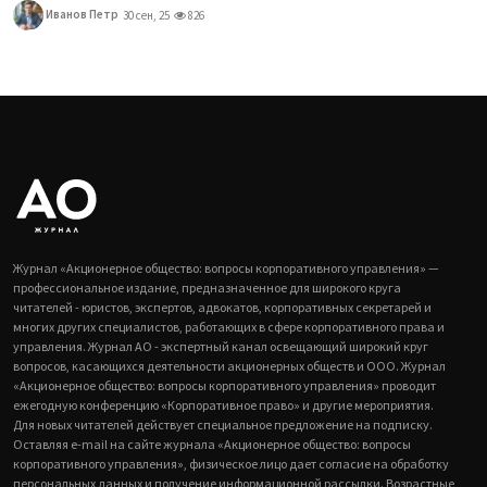
Иванов Петр
30 сен, 25
826
Журнал «Акционерное общество: вопросы корпоративного управления» —
профессиональное издание, предназначенное для широкого круга
читателей - юристов, экспертов, адвокатов, корпоративных секретарей и
многих других специалистов, работающих в сфере корпоративного права и
управления. Журнал АО - экспертный канал освещающий широкий круг
вопросов, касающихся деятельности акционерных обществ и ООО. Журнал
«Акционерное общество: вопросы корпоративного управления» проводит
ежегодную конференцию «Корпоративное право» и другие мероприятия.
Для новых читателей действует специальное предложение на подписку.
Оставляя e-mail на сайте журнала «Акционерное общество: вопросы
корпоративного управления», физическое лицо дает согласие на обработку
персональных данных и получение информационной рассылки. Возрастные