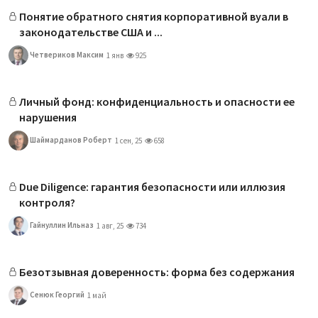
Понятие обратного снятия корпоративной вуали в
законодательстве США и ...
Четвериков Максим
1 янв
925
Личный фонд: конфиденциальность и опасности ее
нарушения
Шаймарданов Роберт
1 сен, 25
658
Due Diligence: гарантия безопасности или иллюзия
контроля?
Гайнуллин Ильназ
1 авг, 25
734
Безотзывная доверенность: форма без содержания
Сенюк Георгий
1 май