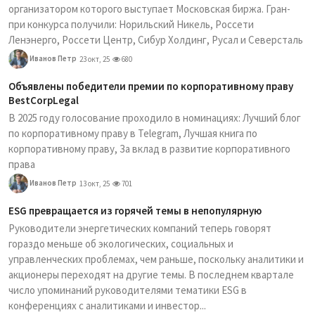
организатором которого выступает Московская биржа. Гран-
при конкурса получили: Норильский Никель, Россети
Ленэнерго, Россети Центр, Сибур Холдинг, Русал и Северсталь
Иванов Петр
23 окт, 25
680
Объявлены победители премии по корпоративному праву
BestCorpLegal
В 2025 году голосование проходило в номинациях: Лучший блог
по корпоративному праву в Telegram, Лучшая книга по
корпоративному праву, За вклад в развитие корпоративного
права
Иванов Петр
13 окт, 25
701
ESG превращается из горячей темы в непопулярную
Руководители энергетических компаний теперь говорят
гораздо меньше об экологических, социальных и
управленческих проблемах, чем раньше, поскольку аналитики и
акционеры переходят на другие темы. В последнем квартале
число упоминаний руководителями тематики ESG в
конференциях с аналитиками и инвестор...