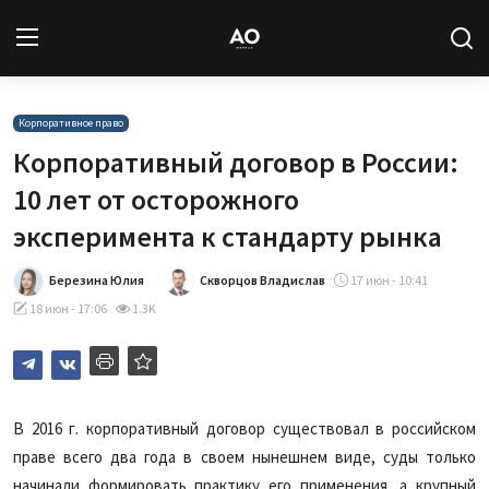
Вход
Регистрация
Корпоративное право
Корпоративный договор в России:
Новости
10 лет от осторожного
эксперимента к стандарту рынка
Статьи
Березина Юлия
Скворцов Владислав
17 июн - 10:41
Авторы
18 июн - 17:06
1.3K
Архив
База знаний
В 2016 г. корпоративный договор существовал в российском
Подписка
праве всего два года в своем нынешнем виде, суды только
начинали формировать практику его применения, а крупный