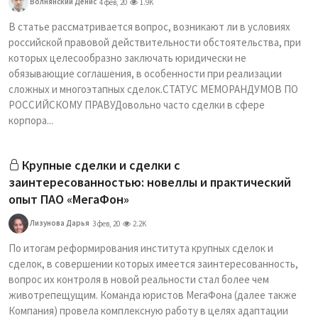
Волнянский Денис
4 фев, 20
1.9K
В статье рассматривается вопрос, возникают ли в условиях
российской правовой действительности обстоятельства, при
которых целесообразно заключать юридически не
обязывающие соглашения, в особенности при реализации
сложных и многоэтапных сделок.СТАТУС МЕМОРАНДУМОВ ПО
РОССИЙСКОМУ ПРАВУДовольно часто сделки в сфере
корпора...
Крупные сделки и сделки с
заинтересованностью: новеллы и практический
опыт ПАО «МегаФон»
Лизунова Дарья
3 фев, 20
2.2K
По итогам реформирования института крупных сделок и
сделок, в совершении которых имеется заинтересованность,
вопрос их контроля в новой реальности стал более чем
животрепещущим. Команда юристов МегаФона (далее также
Компания) провела комплексную работу в целях адаптации