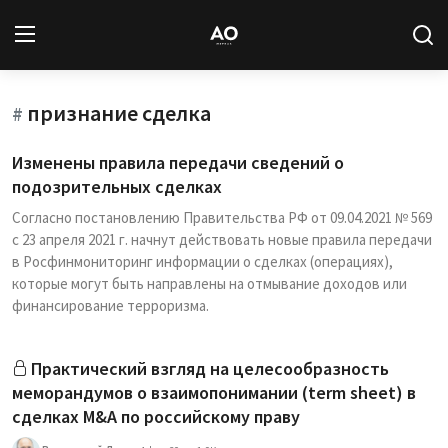
признание сделка
Вход
Регистрация
#
Изменены правила передачи сведений о
Новости
подозрительных сделках
Согласно постановлению Правительства РФ от 09.04.2021 № 569
Статьи
с 23 апреля 2021 г. начнут действовать новые правила передачи
в Росфинмониторинг информации о сделках (операциях),
Авторы
которые могут быть направлены на отмывание доходов или
финансирование терроризма.
Архив
База знаний
Практический взгляд на целесообразность
меморандумов о взаимопонимании (term sheet) в
Подписка
сделках M&A по российскому праву