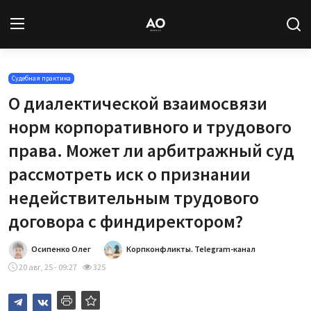
Вход
Регистрация
Судебная практика
О диалектической взаимосвязи
Новости
норм корпоративного и трудового
права. Может ли арбитражный суд
Статьи
рассмотреть иск о признании
Авторы
недействительным трудового
договора с финдиректором?
Архив
Осипенко Олег
Корпконфликты. Telegram-канал
База знаний
20 авг, 25 - 09:27
325
Подписка