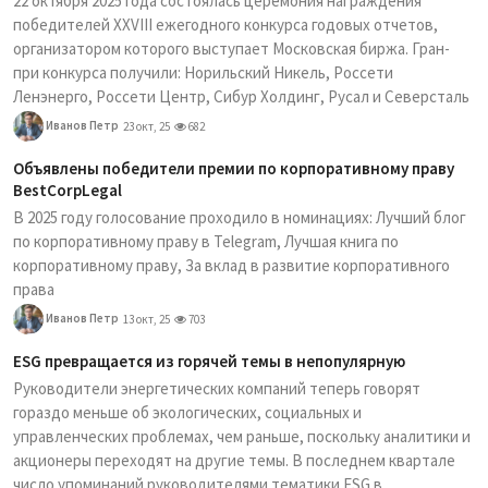
22 октября 2025 года состоялась церемония награждения
победителей XXVIII ежегодного конкурса годовых отчетов,
организатором которого выступает Московская биржа. Гран-
при конкурса получили: Норильский Никель, Россети
Ленэнерго, Россети Центр, Сибур Холдинг, Русал и Северсталь
Иванов Петр
23 окт, 25
682
Объявлены победители премии по корпоративному праву
BestCorpLegal
В 2025 году голосование проходило в номинациях: Лучший блог
по корпоративному праву в Telegram, Лучшая книга по
корпоративному праву, За вклад в развитие корпоративного
права
Иванов Петр
13 окт, 25
703
ESG превращается из горячей темы в непопулярную
Руководители энергетических компаний теперь говорят
гораздо меньше об экологических, социальных и
управленческих проблемах, чем раньше, поскольку аналитики и
акционеры переходят на другие темы. В последнем квартале
число упоминаний руководителями тематики ESG в