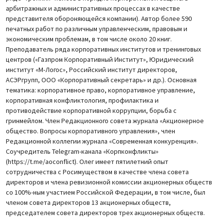
арбитражных и административных процессах в качестве
представителя обороняющейся компании). Автор более 590
печатных работ по различным управленческим, правовым и
экономическим проблемам, в том числе около 20 книг.
Преподаватель ряда корпоративных институтов и тренинговых
центров («Газпром Корпоративный Институт», Юридический
институт «М-Логос», Российский институт директоров,
АСЭРгрупп, ООО «Корпоративный секретарь» и др.). Основная
тематика: корпоративное право, корпоративное управление,
корпоративная конфликтология, профилактика и
противодействие корпоративной коррупции, борьба с
гринмейлом. Член Редакционного совета журнала «Акционерное
общество. Вопросы корпоративного управления», член
Редакционной коллегии журнала «Современная конкуренция».
Соучредитель Telegram-канала «Корпконфликты»
(https://t.me/aoconflict). Олег имеет пятилетний опыт
сотрудничества с Росимуществом в качестве члена совета
директоров и члена ревизионной комиссии акционерных обществ
со 100%-ным участием Российской Федерации, в том числе, был
членом совета директоров 13 акционерных обществ,
председателем совета директоров трех акционерных обществ.