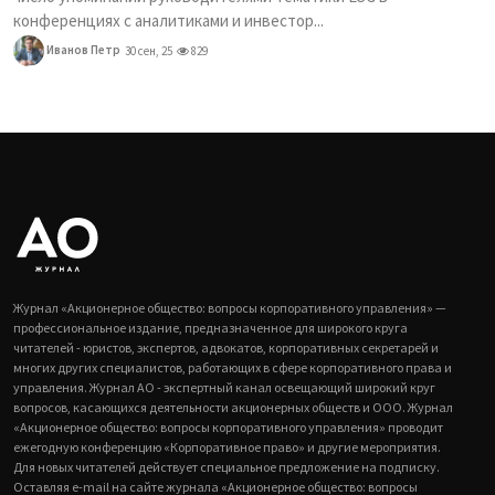
конференциях с аналитиками и инвестор...
Иванов Петр
30 сен, 25
829
Журнал «Акционерное общество: вопросы корпоративного управления» —
профессиональное издание, предназначенное для широкого круга
читателей - юристов, экспертов, адвокатов, корпоративных секретарей и
многих других специалистов, работающих в сфере корпоративного права и
управления. Журнал АО - экспертный канал освещающий широкий круг
вопросов, касающихся деятельности акционерных обществ и ООО. Журнал
«Акционерное общество: вопросы корпоративного управления» проводит
ежегодную конференцию «Корпоративное право» и другие мероприятия.
Для новых читателей действует специальное предложение на подписку.
Оставляя e-mail на сайте журнала «Акционерное общество: вопросы