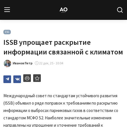
Вход
Регистрация
ESG
ISSB упрощает раскрытие
Новости
информации связанной с климатом
Статьи
Иванов Петр
22 дек, 25 - 10:04
Авторы
Архив
Международный совет по стандартам устойчивого развития
(ISSB) объявил о ряде поправок к требованиям по раскрытию
База знаний
информации о выбросах парниковых газов в соответствии со
Подписка
стандартом МСФО S2. Наиболее значительные изменения
направлены на упрощение и уточнение требований к