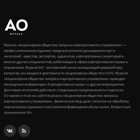
Журнал «Акционерное общество: вопросы корпоративного управления» —
профессиональное издание, предназначенное для широкого круга
читателей - юристов, экспертов, адвокатов, корпоративных секретарей и
многих других специалистов, работающих в сфере корпоративного права и
управления. Журнал АО - экспертный канал освещающий широкий круг
вопросов, касающихся деятельности акционерных обществ и ООО. Журнал
«Акционерное общество: вопросы корпоративного управления» проводит
ежегодную конференцию «Корпоративное право» и другие мероприятия.
Для новых читателей действует специальное предложение на подписку.
Оставляя e-mail на сайте журнала «Акционерное общество: вопросы
корпоративного управления», физическое лицо дает согласие на обработку
персональных данных и получение информационной рассылки. Возрастные
ограничения 16+