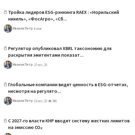
Тройка лидеров ESG-рэнкинга RAEX : «Норильский
никель», «ФосАгро», «Сб...
Иванов Петр
8 янв
Регулятор опубликовал XBRL таксономию для
раскрытия эмитентами показат...
Иванов Петр
27 окт, 25
Глобальные компании видят ценность в ESG-отчетах,
несмотря на регулято...
Иванов Петр
15 окт, 25
346
С 2027-го власти КНР вводят систему жестких лимитов
на эмиссию CO₂