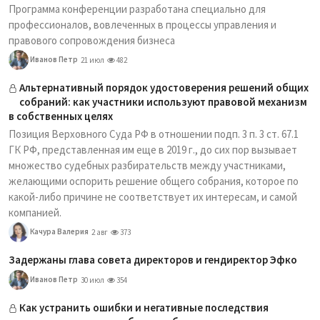
Программа конференции разработана специально для
профессионалов, вовлеченных в процессы управления и
правового сопровождения бизнеса
Иванов Петр
21 июл
482
Альтернативный порядок удостоверения решений общих
собраний: как участники используют правовой механизм
в собственных целях
Позиция Верховного Суда РФ в отношении подп. 3 п. 3 ст. 67.1
ГК РФ, представленная им еще в 2019 г., до сих пор вызывает
множество судебных разбирательств между участниками,
желающими оспорить решение общего собрания, которое по
какой-либо причине не соответствует их интересам, и самой
компанией.
Качура Валерия
2 авг
373
Задержаны глава совета директоров и гендиректор Эфко
Иванов Петр
30 июл
354
Как устранить ошибки и негативные последствия