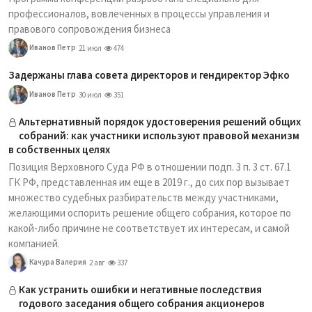
профессионалов, вовлеченных в процессы управления и
правового сопровождения бизнеса
Иванов Петр
21 июл
474
Задержаны глава совета директоров и гендиректор Эфко
Иванов Петр
30 июл
351
Альтернативный порядок удостоверения решений общих
собраний: как участники используют правовой механизм
в собственных целях
Позиция Верховного Суда РФ в отношении подп. 3 п. 3 ст. 67.1
ГК РФ, представленная им еще в 2019 г., до сих пор вызывает
множество судебных разбирательств между участниками,
желающими оспорить решение общего собрания, которое по
какой-либо причине не соответствует их интересам, и самой
компанией.
Качура Валерия
2 авг
337
Как устранить ошибки и негативные последствия
годового заседания общего собрания акционеров