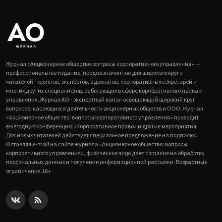
Журнал «Акционерное общество: вопросы корпоративного управления» —
профессиональное издание, предназначенное для широкого круга
читателей - юристов, экспертов, адвокатов, корпоративных секретарей и
многих других специалистов, работающих в сфере корпоративного права и
управления. Журнал АО - экспертный канал освещающий широкий круг
вопросов, касающихся деятельности акционерных обществ и ООО. Журнал
«Акционерное общество: вопросы корпоративного управления» проводит
ежегодную конференцию «Корпоративное право» и другие мероприятия.
Для новых читателей действует специальное предложение на подписку.
Оставляя e-mail на сайте журнала «Акционерное общество: вопросы
корпоративного управления», физическое лицо дает согласие на обработку
персональных данных и получение информационной рассылки. Возрастные
ограничения 16+