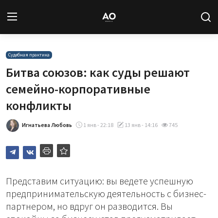
Вход
Регистрация
Судебная практика
Битва союзов: как суды решают
Новости
семейно-корпоративные
конфликты
Статьи
Игнатьева Любовь
1 янв - 22:18
13 янв - 14:16
745
Авторы
Архив
База знаний
Представим ситуацию: вы ведете успешную
предпринимательскую деятельность с бизнес-
Подписка
партнером, но вдруг он разводится. Вы