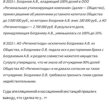
В 2015 г. Богданов А.В., владеющий 100% долей в ООО
«Региональная утилизирующая компания» (далее
—
Общество),
принял решение об увеличении уставного капитала Общества
до 3 000 000 руб., из которых Богданов А.В. внес 180 000 руб., а АО
«Регионотходы»
—
2 700 000 руб. В результате доля,
принадлежащая Богданову А.В., уменьшилась со 100% до 10%.
В 2022 г. АО «Регионотходы» исключило Богданова А.В. из
Общества, и Богданова О.В. подала иск о расторжении брака с
Богдановым А.В. и разделе совместно нажитого имущества.
Супруга утверждала, что не знала об отчуждении 90% долей
Общества АО «Регионотходы» и не давала согласия на такое
отчуждение. Богданова О.В. требовала признать такие сделки
недействительными.
Суды апелляционной и кассационной инстанций пришли к
выводу, что сделка по у... ✂