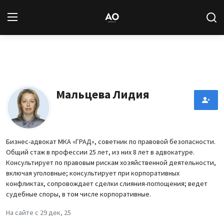
Вход
Регистрация
Новости
Мальцева Лидия
Статьи
Авторы
Бизнес-адвокат МКА «ГРАД», советник по правовой безопасности.
Общий стаж в профессии 25 лет, из них 8 лет в адвокатуре.
Архив
Консультирует по правовым рискам хозяйственной деятельности,
включая уголовные; консультирует при корпоративных
База знаний
конфликтах, сопровождает сделки слияния-поглощения; ведет
судебные споры, в том числе корпоративные.
Подписка
На сайте с 29 дек, 25