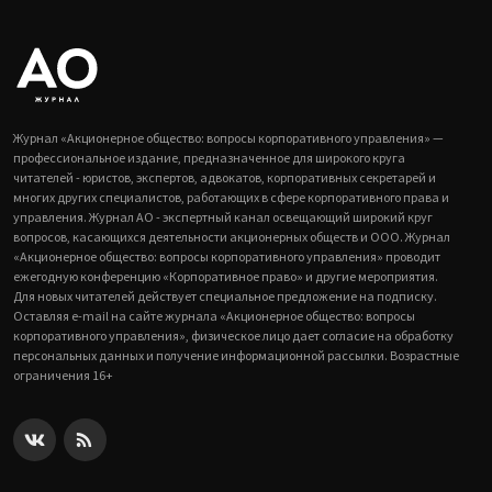
Журнал «Акционерное общество: вопросы корпоративного управления» —
профессиональное издание, предназначенное для широкого круга
читателей - юристов, экспертов, адвокатов, корпоративных секретарей и
многих других специалистов, работающих в сфере корпоративного права и
управления. Журнал АО - экспертный канал освещающий широкий круг
вопросов, касающихся деятельности акционерных обществ и ООО. Журнал
«Акционерное общество: вопросы корпоративного управления» проводит
ежегодную конференцию «Корпоративное право» и другие мероприятия.
Для новых читателей действует специальное предложение на подписку.
Оставляя e-mail на сайте журнала «Акционерное общество: вопросы
корпоративного управления», физическое лицо дает согласие на обработку
персональных данных и получение информационной рассылки. Возрастные
ограничения 16+