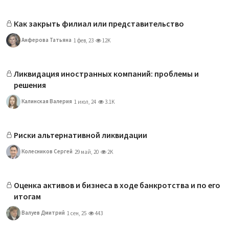
Как закрыть филиал или представительство
Анферова Татьяна
1 фев, 23
12K
Ликвидация иностранных компаний: проблемы и
решения
Калинская Валерия
1 июл, 24
3.1K
Риски альтернативной ликвидации
Колесников Сергей
29 май, 20
2K
Оценка активов и бизнеса в ходе банкротства и по его
итогам
Валуев Дмитрий
1 сен, 25
443