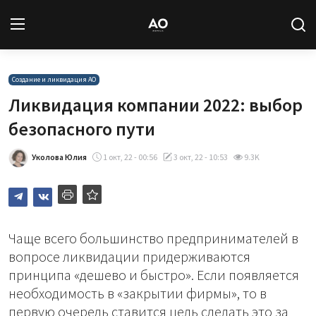
Вход
Регистрация
Создание и ликвидация АО
Ликвидация компании 2022: выбор
Новости
безопасного пути
Статьи
Уколова Юлия
1 окт, 22 - 00:56
3 окт, 22 - 10:53
9.3K
Авторы
Архив
Чаще всего большинство предпринимателей в
вопросе ликвидации придерживаются
База знаний
принципа «дешево и быстро». Если появляется
необходимость в «закрытии фирмы», то в
Подписка
первую очередь ставится цель сделать это за