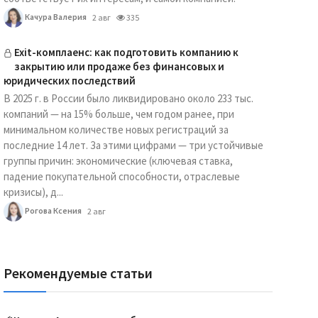
Качура Валерия
2 авг
335
Exit-комплаенс: как подготовить компанию к
закрытию или продаже без финансовых и
юридических последствий
В 2025 г. в России было ликвидировано около 233 тыс.
компаний — на 15% больше, чем годом ранее, при
минимальном количестве новых регистраций за
последние 14 лет. За этими цифрами — три устойчивые
группы причин: экономические (ключевая ставка,
падение покупательной способности, отраслевые
кризисы), д...
Рогова Ксения
2 авг
Рекомендуемые статьи