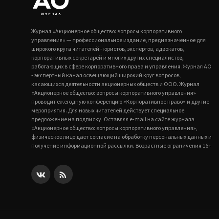
Журнал «Акционерное общество: вопросы корпоративного
управления» — профессиональное издание, предназначенное для
широкого круга читателей - юристов, экспертов, адвокатов,
корпоративных секретарей и многих других специалистов,
работающих в сфере корпоративного права и управления. Журнал АО
- экспертный канал освещающий широкий круг вопросов,
касающихся деятельности акционерных обществ и ООО. Журнал
«Акционерное общество: вопросы корпоративного управления»
проводит ежегодную конференцию «Корпоративное право» и другие
мероприятия. Для новых читателей действует специальное
предложение на подписку. Оставляя e-mail на сайте журнала
«Акционерное общество: вопросы корпоративного управления»,
физическое лицо дает согласие на обработку персональных данных и
получение информационной рассылки. Возрастные ограничения 16+