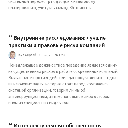
системный пересмотр подходов к налоговому
планированию, учету и взаимодействию с к...
Внутренние расследования: лучшие
практики и правовые риски компаний
Таут Сергей
31 окт, 25
1.2K
и
Ненадлежащее должностное поведение является одним
из существенных рисков в работе современных компаний.
Выявление и противодействие данному явлению — одна
из ключевых задач, которые стоят перед комплаенс-
системой организации, говорим ли мы об
антикоррупционном, антимонопольном либо о любом
ином из специальных видов ком...
Интеллектуальная собственность: