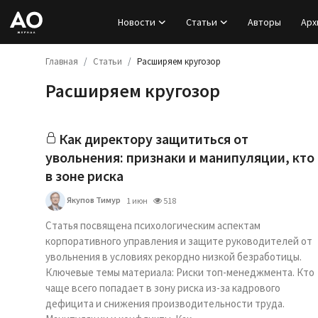
Новости
Статьи
Авторы
Арх
Главная
Статьи
Расширяем кругозор
Вход
Расширяем кругозор
Регистрация
Новости
Как директору защититься от
увольнения: признаки и манипуляции, кто
Статьи
в зоне риска
Якупов Тимур
1 июн
518
Авторы
Статья посвящена психологическим аспектам
Архив
корпоративного управления и защите руководителей от
увольнения в условиях рекордно низкой безработицы.
Ключевые темы материала: Риски топ-менеджмента. Кто
База знаний
чаще всего попадает в зону риска из-за кадрового
дефицита и снижения производительности труда.
Подписка