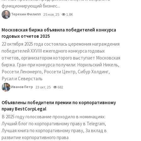
функционирующий бизнес...
Терехин Филипп
25 ноя, 25
1.8K
Московская биржа объявила победителей конкурса
годовых отчетов 2025
22 октября 2025 года состоялась церемония награждения
победителей XXVIII ежегодного конкурса годовых
отчетов, организатором которого выступает Московская
биржа. Гран-при конкурса получили: Норильский Никель,
Россети Ленэнерго, Россети Центр, Сибур Холдинг,
Русал и Северсталь
Иванов Петр
23 окт, 25
682
Объявлены победители премии по корпоративному
праву BestCorpLegal
В 2025 году голосование проходило в номинациях:
Лучший блог по корпоративному праву в Telegram,
Лучшая книга по корпоративному праву, За вклад в
развитие корпоративного права