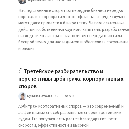
1 фев
712
Наследственные споры при передаче бизнеса нередко
порождают корпоративные конфликты, а в ряде случаев
могут даже привести к банкротству. Четкие слаженные
действия собственника крупного капитала, разработанна
наследственная стратегия позволят передать активы
беспроблемно для наследников и обеспечить сохранение
и развит...
Третейское разбирательство и
перспективы арбитража корпоративных
споров
Бунина Наталья
1 янв
698
Арбитраж корпоративных споров — это современный и
эффективный способ разрешения споров третейским
судом. Его популярность растет благодаря гибкости,
скорости, эффективности и высокой