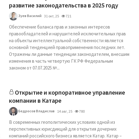
развитие законодательства в 2025 году
Зуев Василий
31 окт, 25
721
Обеспечение баланса прав и законных интересов
правообладателей и нарушителей исключительных прав
на объекты интеллектуальной собственности является
основной тенденцией правоприменения последних лет.
Отражены ли данные тенденции законодателем, внесшим
изменения в часть четвертую ГК РФ Федеральным
законом от 07.07.2025 №...
Открытие и корпоративное управление
компании в Катаре
Бедросов Владислав
14 авг, 25
780
В современных геополитических условиях одной из
перспективных юрисдикций для открытия дочерних
с
компаний российского бизнеса является Катар. Катар –