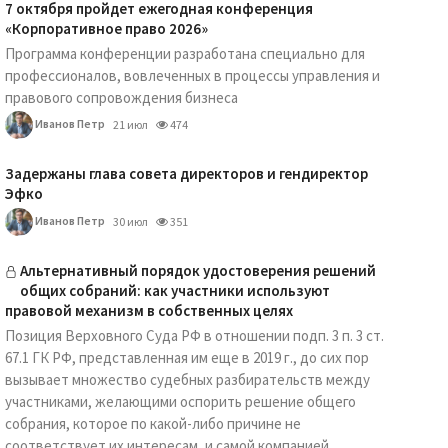
7 октября пройдет ежегодная конференция
«Корпоративное право 2026»
Программа конференции разработана специально для
профессионалов, вовлеченных в процессы управления и
правового сопровождения бизнеса
Иванов Петр
21 июл
474
Задержаны глава совета директоров и гендиректор
Эфко
Иванов Петр
30 июл
351
Альтернативный порядок удостоверения решений
общих собраний: как участники используют
правовой механизм в собственных целях
Позиция Верховного Суда РФ в отношении подп. 3 п. 3 ст.
67.1 ГК РФ, представленная им еще в 2019 г., до сих пор
вызывает множество судебных разбирательств между
участниками, желающими оспорить решение общего
собрания, которое по какой-либо причине не
соответствует их интересам, и самой компанией.