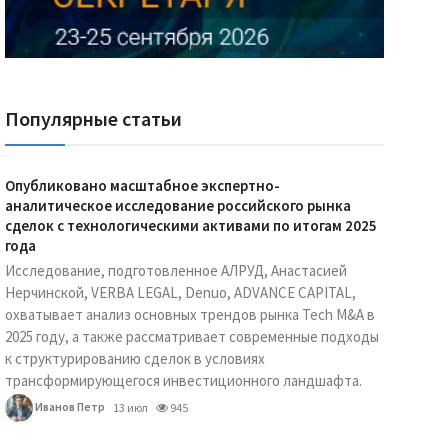
Реклама Ассоциации "НОКС", ИНН 7709980401, ERID:2SDnjdY5NTb
Популярные статьи
Опубликовано масштабное экспертно-
аналитическое исследование российского рынка
сделок с технологическими активами по итогам 2025
года
Исследование, подготовленное АЛРУД, Анастасией
Нерчинской, VERBA LEGAL, Denuo, ADVANCE CAPITAL,
охватывает анализ основных трендов рынка Tech M&A в
2025 году, а также рассматривает современные подходы
к структурированию сделок в условиях
трансформирующегося инвестиционного ландшафта.
Иванов Петр
13 июл
945