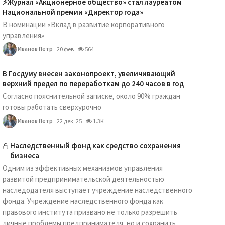
⚡️Журнал «Акционерное общество» стал лауреатом
Национальной премии «Директор года»
В номинации «Вклад в развитие корпоративного
управления»
Иванов Петр
20 фев
564
В Госдуму внесен законопроект, увеличивающий
верхний предел по переработкам до 240 часов в год
Согласно пояснительной записке, около 90% граждан
готовы работать сверхурочно
Иванов Петр
22 дек, 25
1.3K
Наследственный фонд как средство сохранения
бизнеса
Одним из эффективных механизмов управления
развитой предпринимательской деятельностью
наследодателя выступает учреждение наследственного
фонда. Учреждение наследственного фонда как
правового института призвано не только разрешить
личные проблемы предпринимателя, но и сохранить