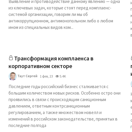
Выявление и противодействие данному явлению — одна
из ключевых задач, которые стоят перед комплаенс-
системой организации, говорим ли мы об
антикоррупционном, антимонопольном либо о любом
ином из специальных видов ком...
Трансформация комплаенса в
корпоративном секторе
Таут Сергей
1 фев, 23
5.4K
Последние годы российский бизнес сталкивается с
большим количеством новых рисков. Особенно остро они
проявились в связи с происходящим санкционным
давлением, ответным контрсанкционным
регулированием, а также множеством новелл и
изменений в российском законодательстве, принятых в
последние полгода