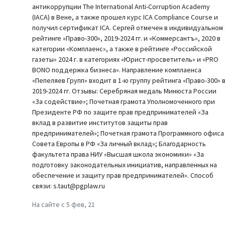
антикоррупции The International Anti-Corruption Academy
(IACA) в Вене, а также прошел курс ICA Compliance Course и
получил сертификат ICA. Сергей отмечен в индивидуальном
рейтинге «Право-300», 2019-2024 гг. и «Коммерсантъ», 2020 в
категории «Комплаенс», а также в рейтинге «Российской
газеты» 2024 г. в категориях «Юрист-просветитель» и «PRO
BONO поддержка бизнеса». Направление комплаенса
«Пепеляев Групп» входит в 1-ю группу рейтинга «Право-300» 
2019-2024 гг. Отзывы: Серебряная медаль Минюста России
«За содействие»; Почетная грамота Уполномоченного при
Президенте РФ по защите прав предпринимателей «За
вклад в развитие институтов защиты прав
предпринимателей»; Почетная грамота Программного офиса
Совета Европы в РФ «За личный вклад»; Благодарность
факультета права НИУ «Высшая школа экономики» «За
подготовку законодательных инициатив, направленных на
обеспечение и защиту прав предпринимателей». Способ
связи: s.taut@pgplaw.ru
На сайте с 5 фев, 21