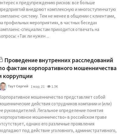
интерес к предупреждению рисков: все больше
предприятий внедряют комплексную и многоступенчатую
комплаенс-систему. Тем не менее в общении с клиентами,
на профильных мероприятиях, в частных беседах
комплаенс-специалистам приходится отвечать на
вопросы: «Так ли нужен ...
Проведение внутренних расследований
по фактам корпоративного мошенничества
и коррупции
Таут Сергей
1 мар, 21
1.3K
Корпоративное мошенничество представляет собой
мошеннические действия сотрудников компании и (или)
ее руководителей. Легальное определение понятия
«корпоративное мошенничество» в российском праве
отсутствует, однако его различные проявления
подпадают под действие уголовного, административного,