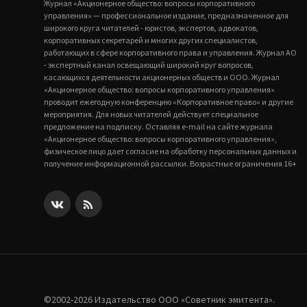
Журнал «Акционерное общество: вопросы корпоративного
управления» — профессиональное издание, предназначенное для
широкого круга читателей - юристов, экспертов, адвокатов,
корпоративных секретарей и многих других специалистов,
работающих в сфере корпоративного права и управления. Журнал АО
- экспертный канал освещающий широкий круг вопросов,
касающихся деятельности акционерных обществ и ООО. Журнал
«Акционерное общество: вопросы корпоративного управления»
проводит ежегодную конференцию «Корпоративное право» и другие
мероприятия. Для новых читателей действует специальное
предложение на подписку. Оставляя e-mail на сайте журнала
«Акционерное общество: вопросы корпоративного управления»,
физическое лицо дает согласие на обработку персональных данных и
получение информационной рассылки. Возрастные ограничения 16+
©2002-2026 Издательство ООО «‎Советник эмитента».