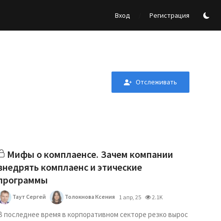
/
Вход
Регистрация
Отслеживать
Мифы о комплаенсе. Зачем компании
внедрять комплаенс и этические
программы
Таут Сергей
Толокнова Ксения
1 апр, 25
2.1K
В последнее время в корпоративном секторе резко вырос