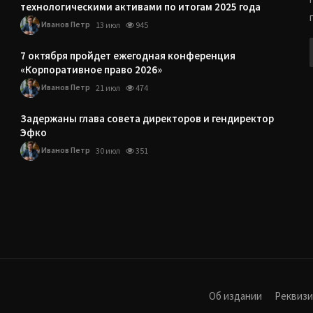
технологическими активами по итогам 2025 года
Иванов Петр
13 июл
945
7 октября пройдет ежегодная конференция
«Корпоративное право 2026»
Иванов Петр
21 июл
474
Задержаны глава совета директоров и гендиректор
Эфко
Иванов Петр
30 июл
351
Об издании
Реквиз