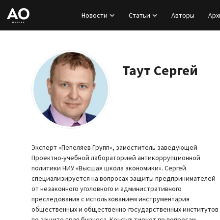
Новости
Статьи
Авторы
Арх
Вход
Регистрация
Таут Сергей
Новости
Статьи
Авторы
Эксперт «Пепеляев Групп», заместитель заведующей
Проектно-учебной лабораторией антикоррупционной
Архив
политики НИУ «Высшая школа экономики». Сергей
специализируется на вопросах защиты предпринимателей
от незаконного уголовного и административного
База знаний
преследования с использованием инструментария
общественных и общественно-государственных институтов
Подписка
по защите прав бизнеса. Консультирует по вопросам