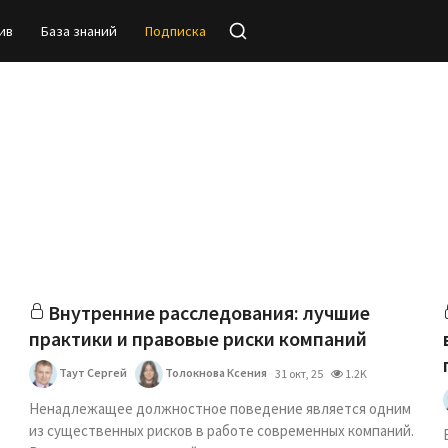
ив
База знаний
Подписка
Внутренние расследования: лучшие
практики и правовые риски компаний
Таут Сергей
Толокнова Ксения
31 окт, 25
1.2K
Ненадлежащее должностное поведение является одним
из существенных рисков в работе современных компаний.