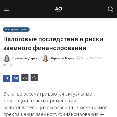
Вход
Регистрация
Расширяем кругозор
Налоговые последствия и риски
Новости
заемного финансирования
Статьи
Коршакова Дарья
Абрамова Мария
31 окт, 25 - 12:46
1.1K
Авторы
Архив
В статье рассматриваются актуальные
База знаний
тенденции в части применения
налогоплательщиком различных механизмов
Подписка
прекращения заемного финансирования —