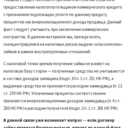
предоставления налогоплательщиком коммерческого кредита
с признанием подлежащих уплате по данному кредиту
процентов как внереализационного дохода продавца. Данный
факт следует учитывать при заключении коммерческих
контрактов. В данном материале мы, прежде всего,
сконцентрируемся на налоговых рисках выдачи «классических»
займов в рамках внутригрупповых отношений.
С налоговой точки зрения получение займа не влияет на
налоговую базу сторон — полученные средства не учитываются
в составе доходов заемщика (подп. 10 п. 1 ст. 251 НК РФ), а
выданные средства не признаются расходом заимодавца (п. 12
ст. 270 НК РФ). Уплаченные проценты соответственно
признаются внереализационным доходом заимодавца (п. 6 ст.
250 НК РФ) и расходом получателя (подп. 2 п. 1 ст. 265 НК РФ).
В данной связи уже возникает вопрос
—
если договор
займа является беспроцентным, влечет ли данный факт