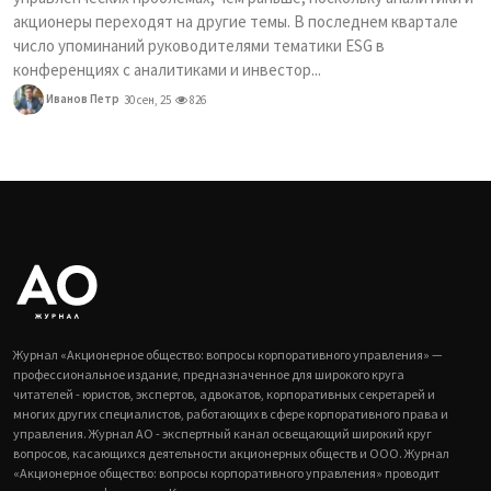
акционеры переходят на другие темы. В последнем квартале
число упоминаний руководителями тематики ESG в
конференциях с аналитиками и инвестор...
Иванов Петр
30 сен, 25
826
Журнал «Акционерное общество: вопросы корпоративного управления» —
профессиональное издание, предназначенное для широкого круга
читателей - юристов, экспертов, адвокатов, корпоративных секретарей и
многих других специалистов, работающих в сфере корпоративного права и
управления. Журнал АО - экспертный канал освещающий широкий круг
вопросов, касающихся деятельности акционерных обществ и ООО. Журнал
«Акционерное общество: вопросы корпоративного управления» проводит