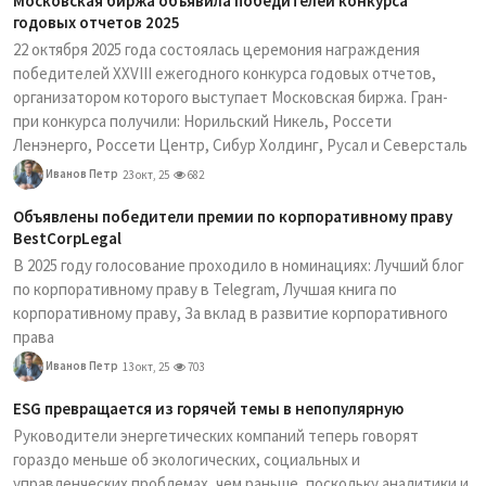
Московская биржа объявила победителей конкурса
годовых отчетов 2025
22 октября 2025 года состоялась церемония награждения
победителей XXVIII ежегодного конкурса годовых отчетов,
организатором которого выступает Московская биржа. Гран-
при конкурса получили: Норильский Никель, Россети
Ленэнерго, Россети Центр, Сибур Холдинг, Русал и Северсталь
Иванов Петр
23 окт, 25
682
Объявлены победители премии по корпоративному праву
BestCorpLegal
В 2025 году голосование проходило в номинациях: Лучший блог
по корпоративному праву в Telegram, Лучшая книга по
корпоративному праву, За вклад в развитие корпоративного
права
Иванов Петр
13 окт, 25
703
ESG превращается из горячей темы в непопулярную
Руководители энергетических компаний теперь говорят
гораздо меньше об экологических, социальных и
управленческих проблемах, чем раньше, поскольку аналитики и