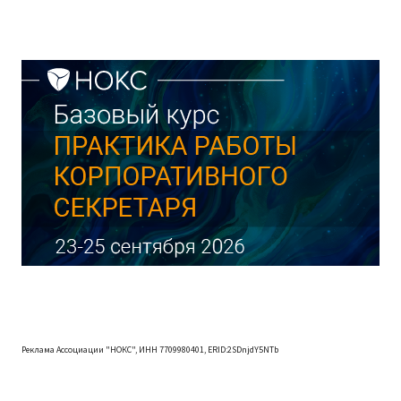
Реклама Ассоциации "НОКС", ИНН 7709980401, ERID:2SDnjdY5NTb