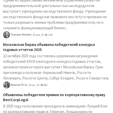
Одним из эффективных механизмов управления развитой
предпринимательской деятельностью наследодателя
выступает учреждение наследственного фонда. Учреждение
наследственного фонда как правового института призвано не
только разрешить личные проблемы предпринимателя, но и
сохранить функционирующий бизнес...
Терехин Филипп
25 ноя, 25
1.8K
Московская биржа объявила победителей конкурса
годовых отчетов 2025
22 октября 2025 года состоялась церемония награждения
победителей XXVIII ежегодного конкурса годовых отчетов,
организатором которого выступает Московская биржа. Гран-
при конкурса получили: Норильский Никель, Россети
Ленэнерго, Россети Центр, Сибур Холдинг, Русал и Северсталь
Иванов Петр
23 окт, 25
682
Объявлены победители премии по корпоративному праву
BestCorpLegal
В 2025 году голосование проходило в номинациях: Лучший блог
по корпоративному праву в Telegram, Лучшая книга по