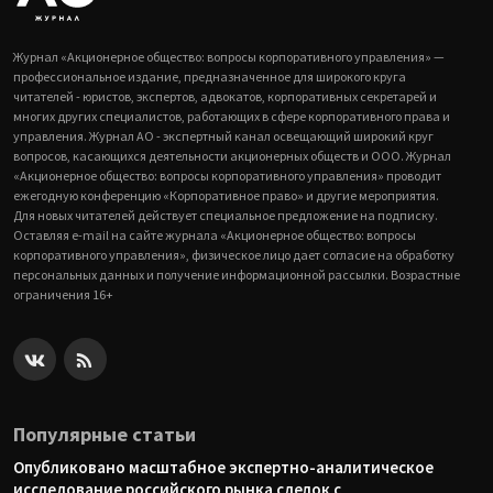
Журнал «Акционерное общество: вопросы корпоративного управления» —
профессиональное издание, предназначенное для широкого круга
читателей - юристов, экспертов, адвокатов, корпоративных секретарей и
многих других специалистов, работающих в сфере корпоративного права и
управления. Журнал АО - экспертный канал освещающий широкий круг
вопросов, касающихся деятельности акционерных обществ и ООО. Журнал
«Акционерное общество: вопросы корпоративного управления» проводит
ежегодную конференцию «Корпоративное право» и другие мероприятия.
Для новых читателей действует специальное предложение на подписку.
Оставляя e-mail на сайте журнала «Акционерное общество: вопросы
корпоративного управления», физическое лицо дает согласие на обработку
персональных данных и получение информационной рассылки. Возрастные
ограничения 16+
Популярные статьи
Опубликовано масштабное экспертно-аналитическое
исследование российского рынка сделок с