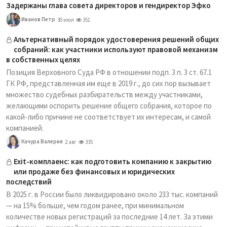
Задержаны глава совета директоров и гендиректор Эфко
Иванов Петр
30 июл
351
Альтернативный порядок удостоверения решений общих
собраний: как участники используют правовой механизм
в собственных целях
Позиция Верховного Суда РФ в отношении подп. 3 п. 3 ст. 67.1
ГК РФ, представленная им еще в 2019 г., до сих пор вызывает
множество судебных разбирательств между участниками,
желающими оспорить решение общего собрания, которое по
какой-либо причине не соответствует их интересам, и самой
компанией.
Качура Валерия
2 авг
335
Exit-комплаенс: как подготовить компанию к закрытию
или продаже без финансовых и юридических
последствий
В 2025 г. в России было ликвидировано около 233 тыс. компаний
— на 15% больше, чем годом ранее, при минимальном
количестве новых регистраций за последние 14 лет. За этими