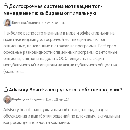
Долгосрочная система мотивации топ-
менеджмента: выбираем оптимальную
Круглова Людмила
31 окт, 25
1.9K
Наиболее распространенными в мире и эффективными на
практике видами долгосрочной мотивации являются
опционные, пенсионные и страховые программы. Разберем
основные разновидности опционных программ: фантомные
опционы, опционы на доли в ООО, опционы на акции
непубличного АО и опционы на акции публичного общества
(включая ...
Advisory Board: а вокруг чего, собственно, хайп?
Вербицкий Владимир
31 окт, 25
1.2K
Advisory board – консультативный орган, площадка для
обсуждения и выработки решений по ключевым, актуальным
вопросам деятельности компании.