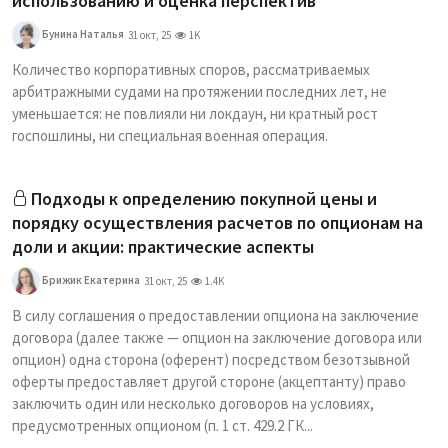
использованию и оценка перспектив
Бунина Наталья
31 окт, 25
1K
Количество корпоративных споров, рассматриваемых
арбитражными судами на протяжении последних лет, не
уменьшается: не повлияли ни локдаун, ни кратный рост
госпошлины, ни специальная военная операция.
Подходы к определению покупной цены и
порядку осуществления расчетов по опционам на
доли и акции: практические аспекты
Брижик Екатерина
31 окт, 25
1.4K
В силу соглашения о предоставлении опциона на заключение
договора (далее также — опцион на заключение договора или
опцион) одна сторона (оферент) посредством безотзывной
оферты предоставляет другой стороне (акцептанту) право
заключить один или несколько договоров на условиях,
предусмотренных опционом (п. 1 ст. 429.2 ГК...