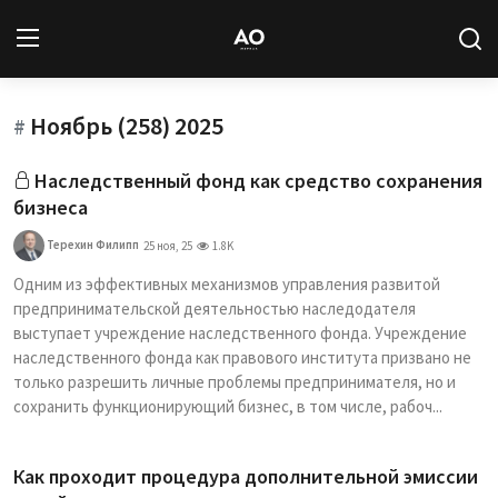
Ноябрь (258) 2025
Вход
Регистрация
#
Наследственный фонд как средство сохранения
Новости
бизнеса
Статьи
Терехин Филипп
25 ноя, 25
1.8K
Одним из эффективных механизмов управления развитой
Авторы
предпринимательской деятельностью наследодателя
выступает учреждение наследственного фонда. Учреждение
Архив
наследственного фонда как правового института призвано не
только разрешить личные проблемы предпринимателя, но и
База знаний
сохранить функционирующий бизнес, в том числе, рабоч...
Подписка
Как проходит процедура дополнительной эмиссии