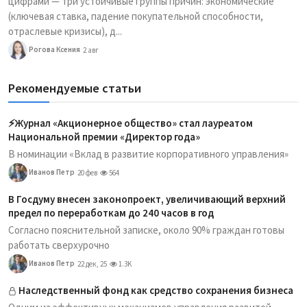
цифрами — три устойчивые группы причин: экономические
(ключевая ставка, падение покупательной способности,
отраслевые кризисы), д...
Рогова Ксения
2 авг
Рекомендуемые статьи
⚡️Журнал «Акционерное общество» стал лауреатом
Национальной премии «Директор года»
В номинации «Вклад в развитие корпоративного управления»
Иванов Петр
20 фев
564
В Госдуму внесен законопроект, увеличивающий верхний
предел по переработкам до 240 часов в год
Согласно пояснительной записке, около 90% граждан готовы
работать сверхурочно
Иванов Петр
22 дек, 25
1.3K
Наследственный фонд как средство сохранения бизнеса