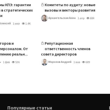
мы КПЭ: гарантии
Комитеты по аудиту: новые
 в стратегических
вызовы и векторы развития
ии
Архангельская Анна
1 апр
684
Алексей
1 июл
1.4K
торов и
Репутационная
персоналом. От
ответственность членов
лению реальн...
совета директоров
ь
Морозов Андрей
1 фев
536
1 янв
689
Популярные статьи