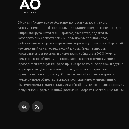
Журнал «Акционерное общество: вопросы корпоративного
управления» — профессиональное издание, предназначенное для
широкого круга читателей - юристов, экспертов, адвокатов,
корпоративных секретарей и многих других специалистов,
работающих в сфере корпоративного права и управления. Журнал АО
- экспертный канал освещающий широкий круг вопросов,
касающихся деятельности акционерных обществ и ООО. Журнал
«Акционерное общество: вопросы корпоративного управления»
проводит ежегодную конференцию «Корпоративное право» и другие
мероприятия. Для новых читателей действует специальное
предложение на подписку. Оставляя e-mail на сайте журнала
«Акционерное общество: вопросы корпоративного управления»,
физическое лицо дает согласие на обработку персональных данных и
получение информационной рассылки. Возрастные ограничения 16+