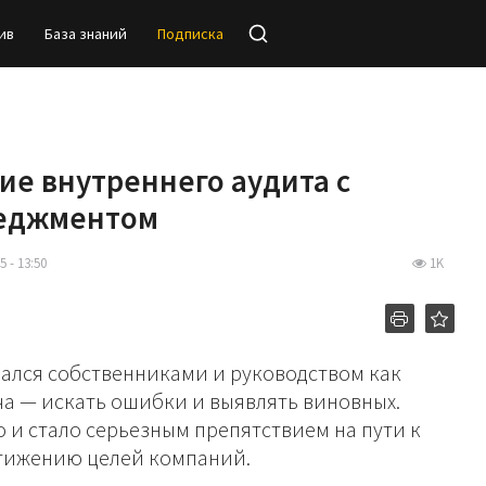
ив
База знаний
Подписка
ие внутреннего аудита с
неджментом
5 - 13:50
1K
ался собственниками и руководством как
ача — искать ошибки и выявлять виновных.
о и стало серьезным препятствием на пути к
тижению целей компаний.