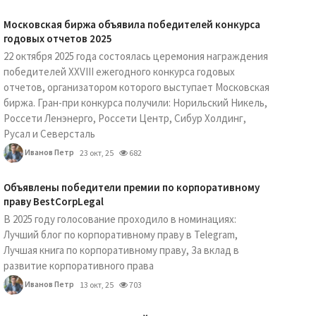
Московская биржа объявила победителей конкурса
годовых отчетов 2025
22 октября 2025 года состоялась церемония награждения
победителей XXVIII ежегодного конкурса годовых
отчетов, организатором которого выступает Московская
биржа. Гран-при конкурса получили: Норильский Никель,
Россети Ленэнерго, Россети Центр, Сибур Холдинг,
Русал и Северсталь
Иванов Петр
23 окт, 25
682
Объявлены победители премии по корпоративному
праву BestCorpLegal
В 2025 году голосование проходило в номинациях:
Лучший блог по корпоративному праву в Telegram,
Лучшая книга по корпоративному праву, За вклад в
развитие корпоративного права
Иванов Петр
13 окт, 25
703