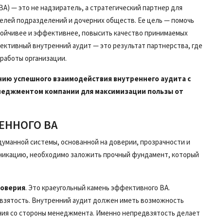
А) — это не надзиратель, а стратегический партнер для
телей подразделений и дочерних обществ. Ее цель — помочь
стойчивее и эффективнее, повысить качество принимаемых
ективный внутренний аудит — это результат партнерства, где
работы организации.
нию успешного взаимодействия внутреннего аудита с
енеджментом компании для максимизации пользы от
ЕННОГО ВА
манной системы, основанной на доверии, прозрачности и
никацию, необходимо заложить прочный фундамент, который
доверия
. Это краеугольный камень эффективного ВА.
двзятость. Внутренний аудит должен иметь возможность
ения со стороны менеджмента. Именно непредвзятость делает