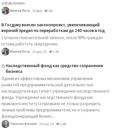
управления»
Иванов Петр
20 фев
561
В Госдуму внесен законопроект, увеличивающий
верхний предел по переработкам до 240 часов в год
Согласно пояснительной записке, около 90% граждан
готовы работать сверхурочно
Иванов Петр
22 дек, 25
1.3K
Наследственный фонд как средство сохранения
бизнеса
Одним из эффективных механизмов управления
развитой предпринимательской деятельностью
наследодателя выступает учреждение наследственного
фонда. Учреждение наследственного фонда как
правового института призвано не только разрешить
личные проблемы предпринимателя, но и сохранить
функционирующий бизнес...
Терехин Филипп
25 ноя, 25
1.8K