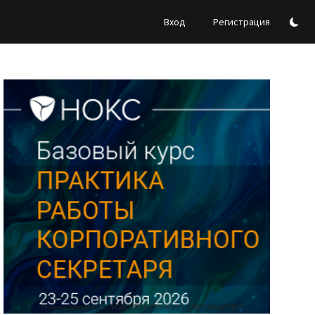
/
Вход
Регистрация
Реклама Ассоциации "НОКС", ИНН 7709980401, ERID:2SDnjdY5NTb