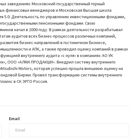
ных заведениях: Московский государственный горный
ных финансовых менеджеров и Московская Высшая школа
ия 5.0: Деятельность по управлению инвестиционными фондами,
егосударственными пенсионными фондами. Свою
инов начал в 2000 году. В рамках деятельности разрабатывал
татам аудитов всех бизнес-процессов различных компаний,
 развития бизнес-направлений в гостиничном бизнесе,
омышленности и АПК, а также проводил оценку компаний в рамках
функцией внутреннего аудита «с нуля» в компаниях: АО УК
рих», ООО «АЛМА ПРОДАКШН». Внедрил систему внутреннего
itsubishi Motors, которая успешно прошла внешнюю оценку на
Фондовой Биржи. Провел трансформацию системы внутреннего
лаенс в СК ЭРГО Россия.
Email