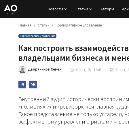
Новости
Статьи
Авторы
Арх
Главная
Статьи
Корпоративное управление
Вход
Корпоративное управление
Регистрация
Как построить взаимодейств
Новости
владельцами бизнеса и ме
Статьи
Дворянинов Семен
31 окт, 25 - 12:46
31 окт, 2
Авторы
Архив
Внутренний аудит исторически восприним
«полиция» или «ревизор», чья главная зад
База знаний
Такое представление не только устарело, н
эффективному управлению рисками и дос
Подписка