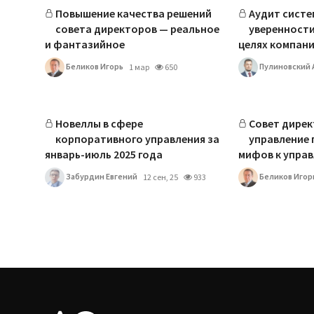
Повышение качества решений
Аудит систе
совета директоров — реальное
уверенности
и фантазийное
целях компан
Беликов Игорь
Пулиновский 
1 мар
650
Новеллы в сфере
Совет дирек
корпоративного управления за
управление 
январь-июль 2025 года
мифов к управ
Забурдин Евгений
Беликов Игор
12 сен, 25
933