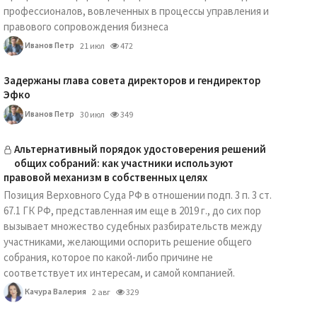
профессионалов, вовлеченных в процессы управления и
правового сопровождения бизнеса
Иванов Петр
21 июл
472
Задержаны глава совета директоров и гендиректор
Эфко
Иванов Петр
30 июл
349
Альтернативный порядок удостоверения решений
общих собраний: как участники используют
правовой механизм в собственных целях
Позиция Верховного Суда РФ в отношении подп. 3 п. 3 ст.
67.1 ГК РФ, представленная им еще в 2019 г., до сих пор
вызывает множество судебных разбирательств между
участниками, желающими оспорить решение общего
собрания, которое по какой-либо причине не
соответствует их интересам, и самой компанией.
Качура Валерия
2 авг
329