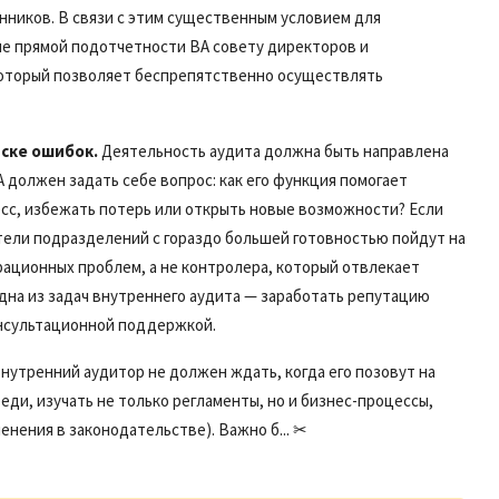
нников. В связи с этим существенным условием для
е прямой подотчетности ВА совету директоров и
который позволяет беспрепятственно осуществлять
иске ошибок.
Деятельность аудита должна быть направлена
должен задать себе вопрос: как его функция помогает
сс, избежать потерь или открыть новые возможности? Если
тели подразделений с гораздо большей готовностью пойдут на
рационных проблем, а не контролера, который отвлекает
Одна из задач внутреннего аудита — заработать репутацию
онсультационной поддержкой.
нутренний аудитор не должен ждать, когда его позовут на
еди, изучать не только регламенты, но и бизнес-процессы,
енения в законодательстве). Важно б... ✂