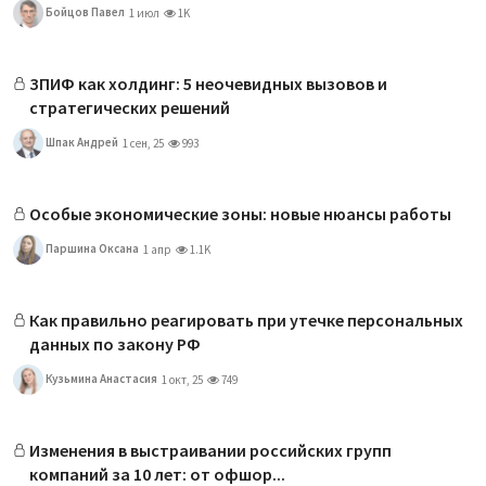
Бойцов Павел
1 июл
1K
ЗПИФ как холдинг: 5 неочевидных вызовов и
стратегических решений
Шпак Андрей
1 сен, 25
993
Особые экономические зоны: новые нюансы работы
Паршина Оксана
1 апр
1.1K
Как правильно реагировать при утечке персональных
данных по закону РФ
Кузьмина Анастасия
1 окт, 25
749
Изменения в выстраивании российских групп
компаний за 10 лет: от офшор...