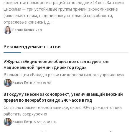
количестве новых регистраций за последние 14 лет. За этими
цифрами — три устойчивые группы причин: экономические
(ключевая ставка, падение покупательной способности,
отраслевые кризисы), д...
Рогова Ксения
2 авг
Рекомендуемые статьи
⚡️Журнал «Акционерное общество» стал лауреатом
Национальной премии «Директор года»
В номинации «Вклад в развитие корпоративного управления»
Иванов Петр
20 фев
568
В Госдуму внесен законопроект, увеличивающий верхний
предел по переработкам до 240 часов в год
Согласно пояснительной записке, около 90% граждан готовы
работать сверхурочно
Иванов Петр
22 дек, 25
1.3K