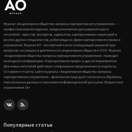
Журнал «Акционерное общество: вопросы корпоративного управления» —
профессиональное издание, предназначенное для широкого круга
читателей - юристов, экспертов, адвокатов, корпоративных секретарей и
многих других специалистов, работающих в сфере корпоративного права и
управления. Журнал АО - экспертный канал освещающий широкий круг
вопросов, касающихся деятельности акционерных обществ и ООО. Журнал
«Акционерное общество: вопросы корпоративного управления» проводит
ежегодную конференцию «Корпоративное право» и другие мероприятия.
Для новых читателей действует специальное предложение на подписку.
Оставляя e-mail на сайте журнала «Акционерное общество: вопросы
корпоративного управления», физическое лицо дает согласие на обработку
персональных данных и получение информационной рассылки. Возрастные
ограничения 16+
Популярные статьи