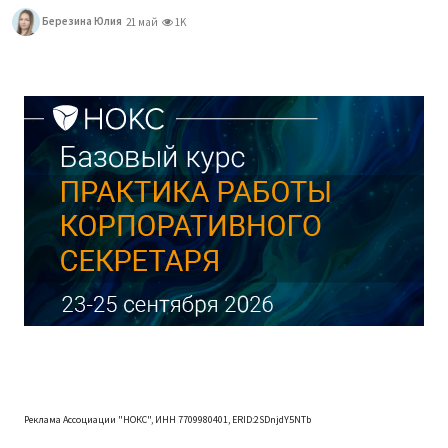
Березина Юлия
21 май
1K
Реклама Ассоциации "НОКС", ИНН 7709980401, ERID:2SDnjdY5NTb