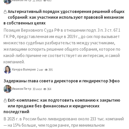
21 июл
493
Альтернативный порядок удостоверения решений общих
собраний: как участники используют правовой механизм
в собственных целях
Позиция Верховного Суда РФ в отношении подп. 3 п. 3 ст. 67.1
ГК РФ, представленная им еще в 2019 г., до сих пор вызывает
множество судебных разбирательств между участниками,
желающими оспорить решение общего собрания, которое по
какой-либо причине не соответствует их интересам, и самой
компанией.
Качура Валерия
2 авг
395
Задержаны глава совета директоров и гендиректор Эфко
Иванов Петр
30 июл
364
Exit-комплаенс: как подготовить компанию к закрытию
или продаже без финансовых и юридических
последствий
В 2025 г. в России было ликвидировано около 233 тыс. компаний
— на 15% больше, чем годом ранее, при минимальном