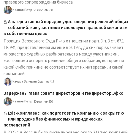
правового сопровождения бизнеса
Иванов Петр
21 июл
500
Альтернативный порядок удостоверения решений общих
собраний: как участники используют правовой механизм
в собственных целях
Позиция Верховного Суда РФ в отношении подп. 3 п. 3 ст. 67.1
ГК РФ, представленная им еще в 2019 г., до сих пор вызывает
множество судебных разбирательств между участниками,
желающими оспорить решение общего собрания, которое по
какой-либо причине не соответствует их интересам, и самой
компанией.
Качура Валерия
2 авг
413
Задержаны глава совета директоров и гендиректор Эфко
Иванов Петр
30 июл
370
Exit-комплаенс: как подготовить компанию к закрытию
или продаже без финансовых и юридических
последствий
В 2025 г. в России было ликвидировано около 233 тыс. компаний