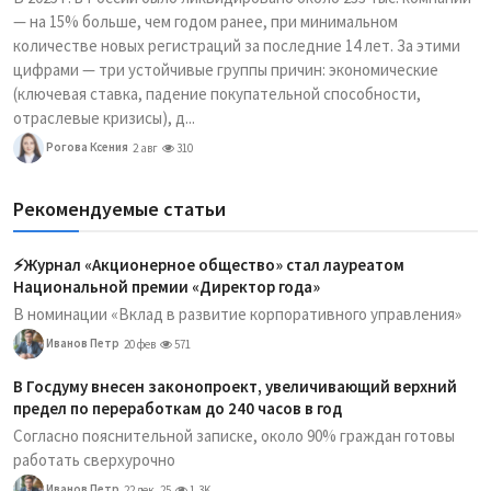
— на 15% больше, чем годом ранее, при минимальном
количестве новых регистраций за последние 14 лет. За этими
цифрами — три устойчивые группы причин: экономические
(ключевая ставка, падение покупательной способности,
отраслевые кризисы), д...
Рогова Ксения
2 авг
310
Рекомендуемые статьи
⚡️Журнал «Акционерное общество» стал лауреатом
Национальной премии «Директор года»
В номинации «Вклад в развитие корпоративного управления»
Иванов Петр
20 фев
571
В Госдуму внесен законопроект, увеличивающий верхний
предел по переработкам до 240 часов в год
Согласно пояснительной записке, около 90% граждан готовы
работать сверхурочно
Иванов Петр
22 дек, 25
1.3K