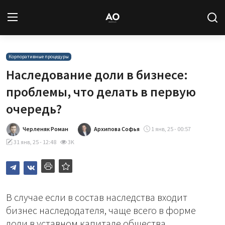
Вход
Регистрация
Корпоративные процедуры
Наследование доли в бизнесе:
Новости
проблемы, что делать в первую
очередь?
Статьи
Черленяк Роман
Архипова Софья
1 янв, 25 - 00:57
Авторы
31 янв, 25 - 12:48
3K
Архив
База знаний
В случае если в состав наследства входит
Подписка
бизнес наследодателя, чаще всего в форме
доли в уставном капитале общества