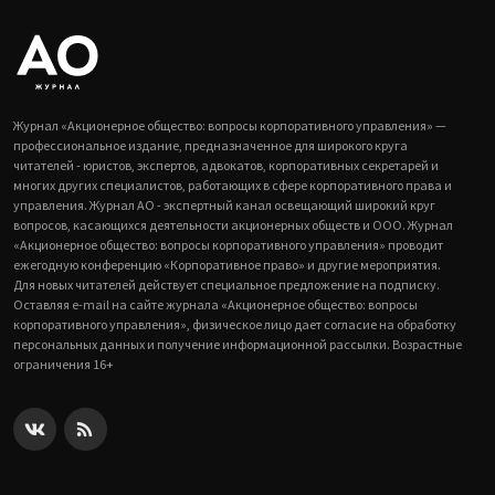
Журнал «Акционерное общество: вопросы корпоративного управления» —
профессиональное издание, предназначенное для широкого круга
читателей - юристов, экспертов, адвокатов, корпоративных секретарей и
многих других специалистов, работающих в сфере корпоративного права и
управления. Журнал АО - экспертный канал освещающий широкий круг
вопросов, касающихся деятельности акционерных обществ и ООО. Журнал
«Акционерное общество: вопросы корпоративного управления» проводит
ежегодную конференцию «Корпоративное право» и другие мероприятия.
Для новых читателей действует специальное предложение на подписку.
Оставляя e-mail на сайте журнала «Акционерное общество: вопросы
корпоративного управления», физическое лицо дает согласие на обработку
персональных данных и получение информационной рассылки. Возрастные
ограничения 16+