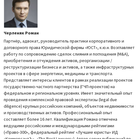
Черленяк Роман
Партнёр, адвокат, руководитель практики корпоративного и
договорного права Юридической фирмы «ЮСТ», к.ю.н. Возглавляет
работу по сопровождению сделок слияния и поглощения (M&A),
приобретения и отчуждения активов, реорганизации /
реструктуризации бизнеса и активов, а также инфраструктурных
проектов в сфере энергетики, медицины и транспорта.
Представляет интересы клиентов в рамках реализации проектов
государственно-частного партнерства (ГЧП-проектов) на
федеральном и региональном уровнях. Имеет значительный опыт
проведения комплексной правовой экспертизы (legal due
diligence) крупных российских компаний, объектов недвижимости
и производственных активов. Профессиональный опыт
составляет более 16 лет. Квалификация Романа отмечена
ведущими российскими и международными рейтингами
(«Право-300», федеральный рейтинг «Лучшие юристы» ИД
«КоммерсантЪ», «The Best Lawyers»). Автор серии публикаций по