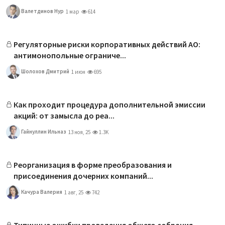
Валетдинов Нур
1 мар
614
Регуляторные риски корпоративных действий АО:
антимонопольные ограниче...
Шолохов Дмитрий
1 июн
695
Как проходит процедура дополнительной эмиссии
акций: от замысла до реа...
Гайнуллин Ильназ
13 ноя, 25
1.3K
Реорганизация в форме преобразования и
присоединения дочерних компаний...
Качура Валерия
1 авг, 25
742
Типичные ошибки проведения общего собрания