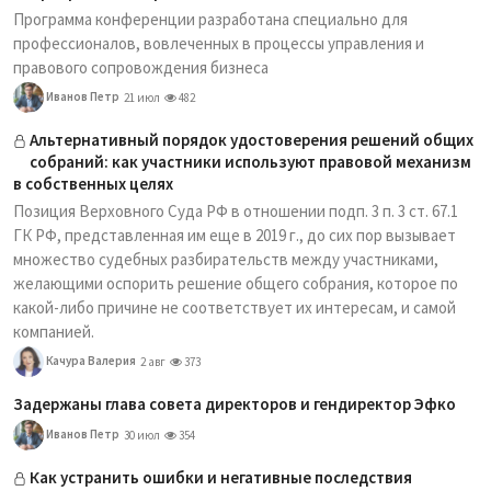
Программа конференции разработана специально для
профессионалов, вовлеченных в процессы управления и
правового сопровождения бизнеса
Иванов Петр
21 июл
482
Альтернативный порядок удостоверения решений общих
собраний: как участники используют правовой механизм
в собственных целях
Позиция Верховного Суда РФ в отношении подп. 3 п. 3 ст. 67.1
ГК РФ, представленная им еще в 2019 г., до сих пор вызывает
множество судебных разбирательств между участниками,
желающими оспорить решение общего собрания, которое по
какой-либо причине не соответствует их интересам, и самой
компанией.
Качура Валерия
2 авг
373
Задержаны глава совета директоров и гендиректор Эфко
Иванов Петр
30 июл
354
Как устранить ошибки и негативные последствия