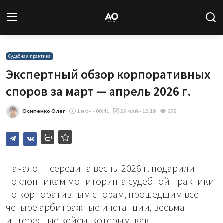
Вход
Регистрация
Судебная практика
Экспертный обзор корпоративных
Новости
споров за март — апрель 2026 г.
Статьи
Осипенко Олег
1 июн - 00:41
29 май - 12:19
635
Авторы
Архив
Начало — середина весны 2026 г. подарили
поклонникам мониторинга судебной практики
База знаний
по корпоративным спорам, прошедшим все
четыре арбитражные инстанции, весьма
Подписка
интересные кейсы, которым, как