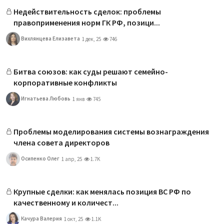
Недействительность сделок: проблемы
правоприменения норм ГК РФ, позици...
Вихлянцева Елизавета
1 дек, 25
746
Битва союзов: как суды решают семейно-
корпоративные конфликты
Игнатьева Любовь
1 янв
745
Проблемы моделирования системы вознаграждения
члена совета директоров
Осипенко Олег
1 апр, 25
1.7K
Крупные сделки: как менялась позиция ВС РФ по
качественному и количест...
Качура Валерия
1 окт, 25
1.1K