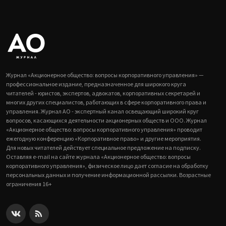
Журнал «Акционерное общество: вопросы корпоративного управления» —
профессиональное издание, предназначенное для широкого круга
читателей - юристов, экспертов, адвокатов, корпоративных секретарей и
многих других специалистов, работающих в сфере корпоративного права и
управления. Журнал АО - экспертный канал освещающий широкий круг
вопросов, касающихся деятельности акционерных обществ и ООО. Журнал
«Акционерное общество: вопросы корпоративного управления» проводит
ежегодную конференцию «Корпоративное право» и другие мероприятия.
Для новых читателей действует специальное предложение на подписку.
Оставляя e-mail на сайте журнала «Акционерное общество: вопросы
корпоративного управления», физическое лицо дает согласие на обработку
персональных данных и получение информационной рассылки. Возрастные
ограничения 16+