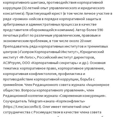
корпоративного шантажа, противодействия корпоративной
коррупции (32-летний опыт управленческого и юридического
консалтинга). Практикующий юрист (в том числе личное участие в
ряде «громких» кейсов в порядке корпоративной защиты в
арбитражных и административных процессах в качестве
представителя обороняющейся компании). Автор более 590
печатных работ по различным управленческим, правовым и
экономическим проблемам, в том числе около 20 книг.
Преподаватель ряда корпоративных институтов и тренинговых
центров («Газпром Корпоративный Институт», Юридический
институт «М-Логос», Российский институт директоров,
АСЭРгрупп, ООО «Корпоративный секретарь» и др.). Основная
тематика: корпоративное право, корпоративное управление,
корпоративная конфликтология, профилактика и
противодействие корпоративной коррупции, борьба с
гринмейлом. Член Редакционного совета журнала «Акционерное
общество. Вопросы корпоративного управления», член
Редакционной коллегии журнала «Современная конкуренция».
Соучредитель Telegram-канала «Корпконфликты»
(https://t.me/aoconflict). Олег имеет пятилетний опыт
сотрудничества с Росимуществом в качестве члена совета