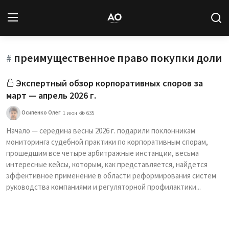
преимущественное право покупки доли
Вход
Регистрация
#
Экспертный обзор корпоративных споров за
Новости
март — апрель 2026 г.
Статьи
Осипенко Олег
1 июн
635
Начало — середина весны 2026 г. подарили поклонникам
Авторы
мониторинга судебной практики по корпоративным спорам,
прошедшим все четыре арбитражные инстанции, весьма
Архив
интересные кейсы, которым, как представляется, найдется
эффективное применение в области реформирования систем
База знаний
руководства компаниями и регуляторной профилактики...
Подписка