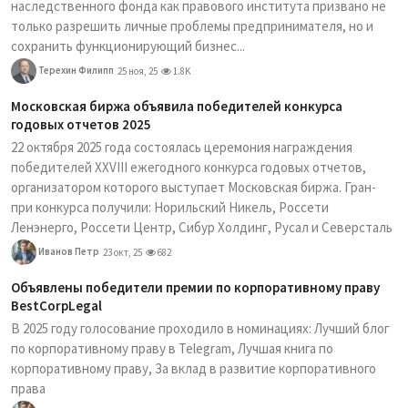
наследственного фонда как правового института призвано не
только разрешить личные проблемы предпринимателя, но и
сохранить функционирующий бизнес...
Терехин Филипп
25 ноя, 25
1.8K
Московская биржа объявила победителей конкурса
годовых отчетов 2025
22 октября 2025 года состоялась церемония награждения
победителей XXVIII ежегодного конкурса годовых отчетов,
организатором которого выступает Московская биржа. Гран-
при конкурса получили: Норильский Никель, Россети
Ленэнерго, Россети Центр, Сибур Холдинг, Русал и Северсталь
Иванов Петр
23 окт, 25
682
Объявлены победители премии по корпоративному праву
BestCorpLegal
В 2025 году голосование проходило в номинациях: Лучший блог
по корпоративному праву в Telegram, Лучшая книга по
корпоративному праву, За вклад в развитие корпоративного
права