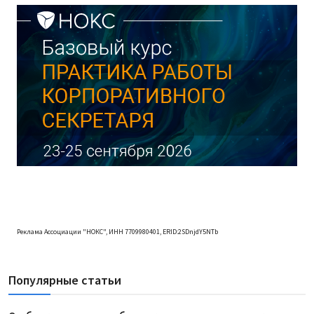
Реклама Ассоциации "НОКС", ИНН 7709980401, ERID:2SDnjdY5NTb
Популярные статьи