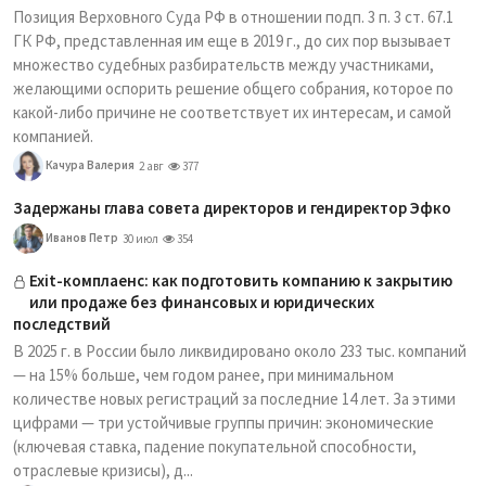
Позиция Верховного Суда РФ в отношении подп. 3 п. 3 ст. 67.1
ГК РФ, представленная им еще в 2019 г., до сих пор вызывает
множество судебных разбирательств между участниками,
желающими оспорить решение общего собрания, которое по
какой-либо причине не соответствует их интересам, и самой
компанией.
Качура Валерия
2 авг
377
Задержаны глава совета директоров и гендиректор Эфко
Иванов Петр
30 июл
354
Exit-комплаенс: как подготовить компанию к закрытию
или продаже без финансовых и юридических
последствий
В 2025 г. в России было ликвидировано около 233 тыс. компаний
— на 15% больше, чем годом ранее, при минимальном
количестве новых регистраций за последние 14 лет. За этими
цифрами — три устойчивые группы причин: экономические
(ключевая ставка, падение покупательной способности,
отраслевые кризисы), д...