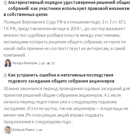
Альтернативный порядок удостоверения решений общих
собраний: как участники используют правовой механизм
в собственных целях
Позиция Верховного Суда РФ в отношении подп. 3 п. 3 ст. 67.1
ГК РФ, представленная им еще в 2019 г., до сих пор вызывает
множество судебных разбирательств между участниками,
желающими оспорить решение общего собрания, которое по
какой-либо причине не соответствует их интересам, и самой
компанией.
Качура Валерия
2 авг
337
Как устранить ошибки и негативные последствия
годового заседания общего собрания акционеров
30 июня закончился период проведения годовых заседаний для
принятия решений общим собранием акционеров. А 1 июля
начался период подготовки уже к следующему годовому
заседанию. И это не шутка, так как акционеры — владельцы не
менее чем 2% голосующих акций вправе подавать
предложения к следующему годо...
Бойцов Павел
2 авг