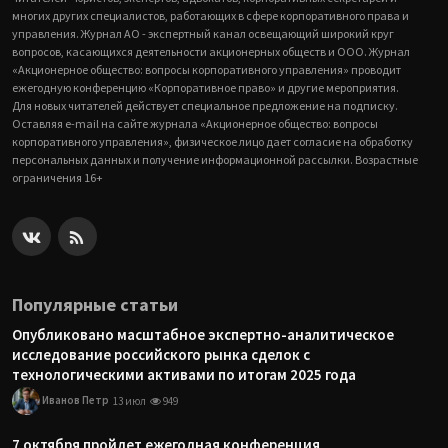
многих других специалистов, работающих в сфере корпоративного права и
управления. Журнал АО - экспертный канал освещающий широкий круг
вопросов, касающихся деятельности акционерных обществ и ООО. Журнал
«Акционерное общество: вопросы корпоративного управления» проводит
ежегодную конференцию «Корпоративное право» и другие мероприятия.
Для новых читателей действует специальное предложение на подписку.
Оставляя e-mail на сайте журнала «Акционерное общество: вопросы
корпоративного управления», физическое лицо дает согласие на обработку
персональных данных и получение информационной рассылки. Возрастные
ограничения 16+
Популярные статьи
Опубликовано масштабное экспертно-аналитическое
исследование российского рынка сделок с
технологическими активами по итогам 2025 года
Иванов Петр
13 июл
949
7 октября пройдет ежегодная конференция