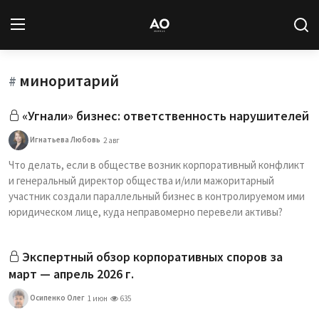
миноритарий
Вход
Регистрация
#
«Угнали» бизнес: ответственность нарушителей
Новости
Игнатьева Любовь
2 авг
Статьи
Что делать, если в обществе возник корпоративный конфликт
и генеральный директор общества и/или мажоритарный
Авторы
участник создали параллельный бизнес в контролируемом ими
юридическом лице, куда неправомерно перевели активы?
Архив
Экспертный обзор корпоративных споров за
База знаний
март — апрель 2026 г.
Подписка
Осипенко Олег
1 июн
635