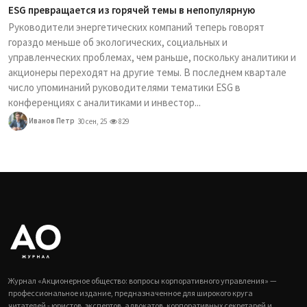
ESG превращается из горячей темы в непопулярную
Руководители энергетических компаний теперь говорят
гораздо меньше об экологических, социальных и
управленческих проблемах, чем раньше, поскольку аналитики и
акционеры переходят на другие темы. В последнем квартале
число упоминаний руководителями тематики ESG в
конференциях с аналитиками и инвестор...
Иванов Петр
30 сен, 25
829
Журнал «Акционерное общество: вопросы корпоративного управления» —
профессиональное издание, предназначенное для широкого круга
читателей - юристов, экспертов, адвокатов, корпоративных секретарей и