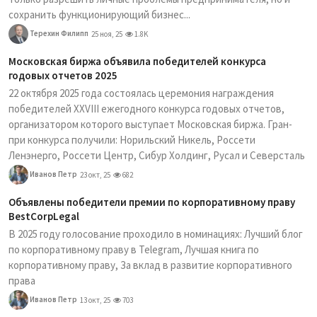
сохранить функционирующий бизнес...
Терехин Филипп
25 ноя, 25
1.8K
Московская биржа объявила победителей конкурса
годовых отчетов 2025
22 октября 2025 года состоялась церемония награждения
победителей XXVIII ежегодного конкурса годовых отчетов,
организатором которого выступает Московская биржа. Гран-
при конкурса получили: Норильский Никель, Россети
Ленэнерго, Россети Центр, Сибур Холдинг, Русал и Северсталь
Иванов Петр
23 окт, 25
682
Объявлены победители премии по корпоративному праву
BestCorpLegal
В 2025 году голосование проходило в номинациях: Лучший блог
по корпоративному праву в Telegram, Лучшая книга по
корпоративному праву, За вклад в развитие корпоративного
права
Иванов Петр
13 окт, 25
703