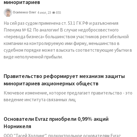
миноритариев
Осипенко Олег
4 июл, 23
855
На сей раз судом применена ст. 53.1 ГК РФ и разъяснения
Пленума № 62. По аналогии! В случае недобросовестного
«перевода бизнеса» большинством участников рентабельной
компании на контролируемую ими фирму, меньшинство в
судебном порядке может взыскать соответствующие убытки в
виде неполученной прибыли.
Правительство реформирует механизм защиты
миноритариев акционерных обществ
Ключевое изменение, которое предлагает правительство - это
введение института связанных лиц
Основатели Evraz приобрели 0,99% акций
Норникеля
ООО "Тасей Холдинг", подконтрольное основателям Evraz