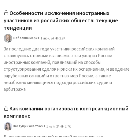
Особенности исключения иностранных
участников из российских обществ: текущие
тенденции
Шабалина Мария
1 июн, 24
2.8K
За последние два года участники российских компаний
столкнулись с новыми вызовами: это и уход из России
иностранных компаний, повлиявший на способы
структурирования сделок и риски их оспаривания, и введение
зарубежных санкций и ответных мер России, а также
неизбежно меняющиеся подходы российских судов и
арбитража.
Как компании организовать контрсанкционный
комплаенс
Пастущик Анастасия
1 май, 24
2.7K
В условиях современной мировой экономики, где