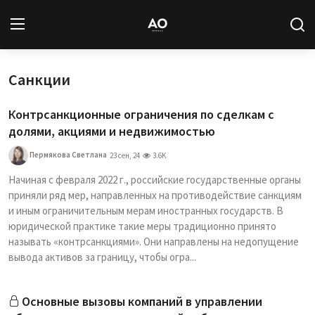
Санкции
Вход
Регистрация
Контрсанкционные ограничения по сделкам с
Новости
долями, акциями и недвижимостью
Статьи
Пермякова Светлана
23 сен, 24
3.6K
Начиная с февраля 2022 г., российские государственные органы
Авторы
приняли ряд мер, направленных на противодействие санкциям
и иным ограничительным мерам иностранных государств. В
Архив
юридической практике такие меры традиционно принято
называть «контрсанкциями». Они направлены на недопущение
База знаний
вывода активов за границу, чтобы огра...
Подписка
Основные вызовы компаний в управлении