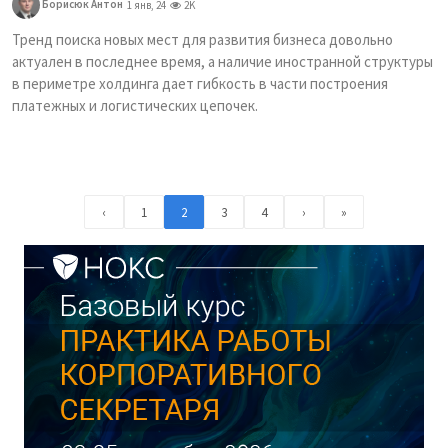
Борисюк Антон
1 янв, 24
2K
Тренд поиска новых мест для развития бизнеса довольно
актуален в последнее время, а наличие иностранной структуры
в периметре холдинга дает гибкость в части построения
платежных и логистических цепочек.
‹
1
2
3
4
›
»