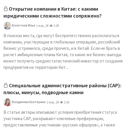
Открытие компании в Китае: с какими
юридическими сложностями сопряжено?
Болотнов Илья
1 мар, 24
3.2K
В поисках места, где могут беспрепятственно располагаться
компании, участвующие в глобальных операциях, российский
бизнес устремился, среди прочего, и в Китай. Если не брать в
расчет амбициозные планы Китая, то какие же бизнес-выгоды
может получить среднестатистический инвестор от создания
предприятия на территории Кит...
Специальные административные районы (САР):
плюсы, минусы, подводные камни
Болдинова Екатерина
1 мар, 24
2.1K
В статье авторы описывают условия приобретения статуса
участника САР, раскрывают ключевые преференции,
предоставляемые участникам «русских офшоров», а также