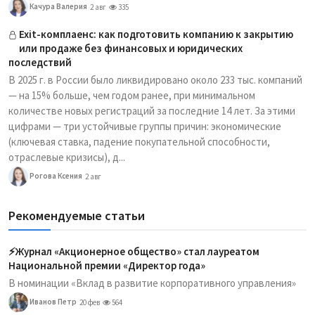
Качура Валерия
2 авг
335
Exit-комплаенс: как подготовить компанию к закрытию
или продаже без финансовых и юридических
последствий
В 2025 г. в России было ликвидировано около 233 тыс. компаний
— на 15% больше, чем годом ранее, при минимальном
количестве новых регистраций за последние 14 лет. За этими
цифрами — три устойчивые группы причин: экономические
(ключевая ставка, падение покупательной способности,
отраслевые кризисы), д...
Рогова Ксения
2 авг
Рекомендуемые статьи
⚡️Журнал «Акционерное общество» стал лауреатом
Национальной премии «Директор года»
В номинации «Вклад в развитие корпоративного управления»
Иванов Петр
20 фев
564