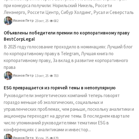
при конкурса получили: Норильский Никель, Россети
Ленэнерго, Россети Центр, Сибур Холдинг, Русал и Северсталь
Иванов Петр
23 окт, 25
682
Объявлены победители премии по корпоративному праву
BestCorpLegal
В 2025 году голосование проходило в номинациях: Лучший блог
по корпоративному праву в Telegram, Лучшая книга по
корпоративному праву, За вклад в развитие корпоративного
права
Иванов Петр
13 окт, 25
703
ESG превращается из горячей темы в непопулярную
Руководители энергетических компаний теперь говорят
гораздо меньше об экологических, социальных и
управленческих проблемах, чем раньше, поскольку аналитики и
акционеры переходят на другие темы. В последнем квартале
число упоминаний руководителями тематики ESG в
конференциях с аналитиками и инвестор...
Иванов Петр
30 сен, 25
829