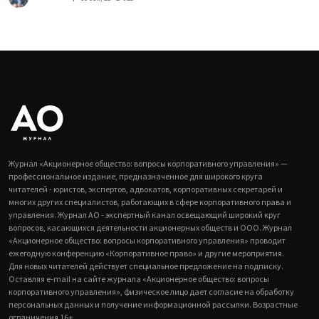
Журнал «Акционерное общество: вопросы корпоративного управления» —
профессиональное издание, предназначенное для широкого круга
читателей - юристов, экспертов, адвокатов, корпоративных секретарей и
многих других специалистов, работающих в сфере корпоративного права и
управления. Журнал АО - экспертный канал освещающий широкий круг
вопросов, касающихся деятельности акционерных обществ и ООО. Журнал
«Акционерное общество: вопросы корпоративного управления» проводит
ежегодную конференцию «Корпоративное право» и другие мероприятия.
Для новых читателей действует специальное предложение на подписку.
Оставляя e-mail на сайте журнала «Акционерное общество: вопросы
корпоративного управления», физическое лицо дает согласие на обработку
персональных данных и получение информационной рассылки. Возрастные
ограничения 16+