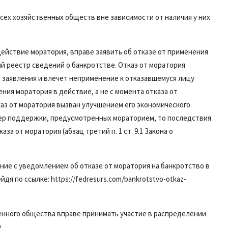
всех хозяйственных обществ вне зависимости от наличия у них
действие моратория, вправе заявить об отказе от применения
й реестр сведений о банкротстве. Отказ от моратория
 заявления и влечет неприменение к отказавшемуся лицу
ния моратория в действие, а не с момента отказа от
каз от моратория вызван улучшением его экономического
ер поддержки, предусмотренных мораторием, то последствия
аза от моратория (
абзац третий п. 1 ст. 9.1
Закона о
ие с уведомлением об отказе от моратория на банкротство в
я по ссылке: https://fedresurs.com/bankrotstvo-otkaz-
енного общества вправе принимать участие в распределении
.