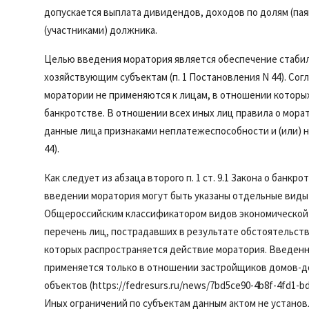
допускается выплата дивидендов, доходов по долям (па
(участниками) должника.
Целью введения моратория является обеспечение стаби
хозяйствующим субъектам (
п. 1
Постановления N 44). Сог
моратории не применяются к лицам, в отношении которы
банкротстве. В отношении всех иных лиц правила о мора
данные лица признаками неплатежеспособности и (или) 
44).
Как следует из
абзаца второго п. 1 ст. 9.1
Закона о банкрот
введении моратория могут быть указаны отдельные вид
Общероссийским классификатором видов экономической д
перечень лиц, пострадавших в результате обстоятельст
которых распространяется действие моратория. Введенный
применяется только в отношении застройщиков домов-д
объектов (https://fedresurs.ru/news/7bd5ce90-4b8f-4fd1-
Иных ограничений по субъектам данным актом не установ