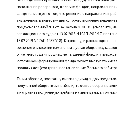
пополнение резервного, целевых фондов, направление на
свидетельствует о том, что решение о направлении при
акционеров, в повестку дня которого включено решение 
предусмотренной
п. 1 ст. 42
Закона N 208-ФЗ (смотрите, н
апелляционного суда от 13.02.2018 N 19АП-8913/17;
постан
13.02.2019 N 17АП-19877/18). К примеру, в рамках одного
решение о внесении изменений в устав общества, касающ
отчетного года и прошлых лет в данный фонд и утвержде
Источником формирования фонда может выступать чистая
прошлых лет (смотрите:
постановление
Восьмого арбитраж
Таким образом, поскольку выплата дивидендов представ
полученной обществом прибыли, то общее собрание акц
а направить полученную прибыль на иные цели, в том чи