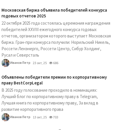
Московская биржа объявила победителей конкурса
годовых отчетов 2025
22 октября 2025 года состоялась церемония награждения
победителей XXVIII ежегодного конкурса годовых
отчетов, организатором которого выступает Московская
биржа. Гран-при конкурса получили: Норильский Никель,
Россети Ленэнерго, Россети Центр, Сибур Холдинг,
Русал и Северсталь
Иванов Петр
23 окт, 25
686
Объявлены победители премии по корпоративному
праву BestCorpLegal
В 2025 году голосование проходило в номинациях:
Лучший блог по корпоративному праву в Telegram,
Лучшая книга по корпоративному праву, За вклад в
развитие корпоративного права
Иванов Петр
13 окт, 25
703