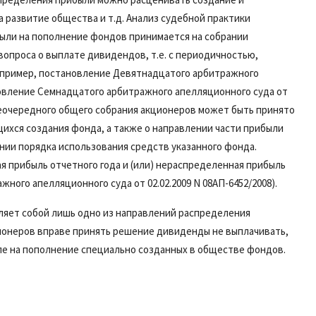
 развитие общества и т.д. Анализ судебной практики
были на пополнение фондов принимается на собрании
вопроса о выплате дивидендов, т.е. с периодичностью,
апример,
постановление
Девятнадцатого арбитражного
овление
Семнадцатого арбитражного апелляционного суда от
 внеочередного общего собрания акционеров может быть принято
ихся создания фонда, а также о направлении части прибыли
нии порядка использования средств указанного фонда.
 прибыль отчетного года и (или) нераспределенная прибыль
ного апелляционного суда от 02.02.2009 N 08АП-6452/2008).
ляет собой лишь одно из направлений распределения
ионеров вправе принять решение дивиденды не выплачивать,
сле на пополнение специально созданных в обществе фондов.