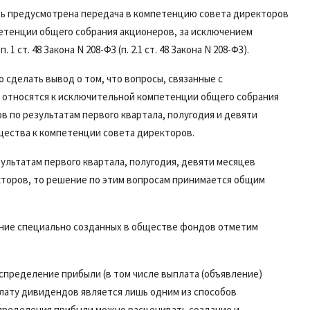
ть предусмотрена передача в компетенцию совета директоров
петенции общего собрания акционеров, за исключением
 п. 1 ст. 48
Закона N 208-ФЗ (
п. 2.1 ст. 48
Закона N 208-ФЗ).
сделать вывод о том, что вопросы, связанные с
, относятся к исключительной компетенции общего собрания
в по результатам первого квартала, полугодия и девяти
щества к компетенции совета директоров.
ультатам первого квартала, полугодия, девяти месяцев
кторов, то решение по этим вопросам принимается общим
ение специально созданных в обществе фондов отметим
аспределение прибыли (в том числе выплата (объявление)
плату дивидендов является лишь одним из способов
спределения прибыли можно расценивать создание и