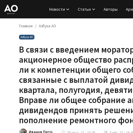
Новости
Статьи
Авторы
Арх
Главная
Азбука АО
Вход
Азбука АО
Регистрация
В связи с введением морато
Новости
акционерное общество расп
ли к компетенции общего со
Статьи
связанные с выплатой дивид
Авторы
квартала, полугодия, девяти
Вправе ли общее собрание 
Архив
дивидендов принять решени
База знаний
пополнение ремонтного фо
Подписка
Иванов Петр
28 июл, 22 - 16:39
4 авг, 22 - 16:3