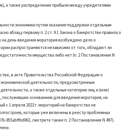
ям), а также распределение прибыли между учредителями
льности экономики путем оказания поддержки отдельным
ласно
абзацу первому п. 2 ст. 9.1
Закона о банкротстве правила о
х на день введения моратория возбуждено дело о
тории распространяются независимо от того, обладают ли
недостаточности имущества либо нет (
п. 2
Постановления N
стве, в акте Правительства Российской Федерации о
ы экономической деятельности, предусмотренные
еятельности, а также отдельные категории лиц и (или)
в, послуживших основанием для введения моратория, на
 с 1 апреля 2022 г. мораторий на банкротство не
олгостроев, которые уже включены в реестр проблемных
bd7b-855abffbd063, смотрите также
п. 2
Постановления N 497).
лено.