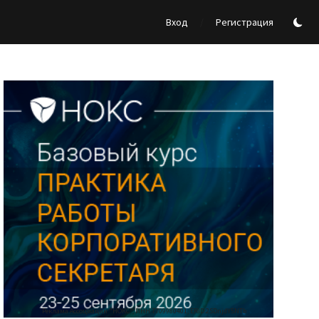
/
Вход
Регистрация
Реклама Ассоциации "НОКС", ИНН 7709980401, ERID:2SDnjdY5NTb