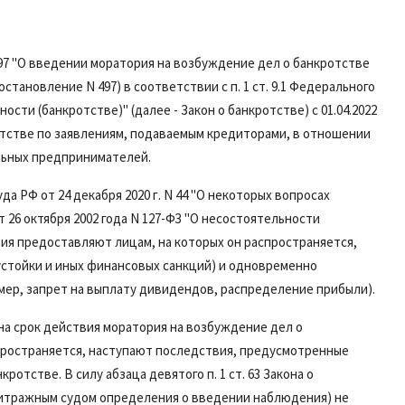
497 "О введении моратория на возбуждение дел о банкротстве
остановление N 497) в соответствии с
п. 1 ст. 9.1
Федерального
ности (банкротстве)" (далее - Закон о банкротстве) с 01.04.2022
тстве по заявлениям, подаваемым кредиторами, в отношении
льных предпринимателей.
 РФ от 24 декабря 2020 г. N 44 "О некоторых вопросах
 26 октября 2002 года N 127-ФЗ "О несостоятельности
ия предоставляют лицам, на которых он распространяется,
устойки и иных финансовых санкций) и одновременно
мер, запрет на выплату дивидендов, распределение прибыли).
на срок действия моратория на возбуждение дел о
пространяется, наступают последствия, предусмотренные
нкротстве. В силу
абзаца девятого п. 1 ст. 63
Закона о
итражным судом определения о введении наблюдения) не