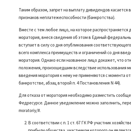
Таким образом, запрет на выплату дивидендов касается 
признаков неплатежеспособности (банкротства).
Вместе с тем любое лицо, на которое распространяется 
моратория, внеся сведения об этом в Единый федеральны
вступает в силу со дня опубликования соответствующего
всего комплекса преимуществ и ограничений со дня введе
моратория. Однако если названное лицо докажет, что от
положения, произошедшим вследствие использования м
введения моратория к нему не применяются с момента отк
банкротстве,
абзац второй п. 4
Постановления N 44).
Для отказа от моратория необходимо разместить сообщен
Федресурсе. Данное уведомление можно заполнить, перейд
moratoriy/#.
В соответствии с
п. 1 ст. 67
ГК РФ участник хозяйств
прибыли общества, участником которого он является