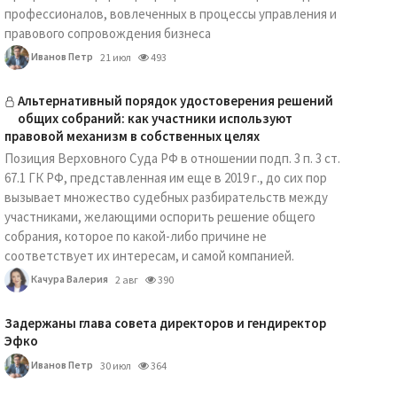
профессионалов, вовлеченных в процессы управления и
правового сопровождения бизнеса
Иванов Петр
21 июл
493
Альтернативный порядок удостоверения решений
общих собраний: как участники используют
правовой механизм в собственных целях
Позиция Верховного Суда РФ в отношении подп. 3 п. 3 ст.
67.1 ГК РФ, представленная им еще в 2019 г., до сих пор
вызывает множество судебных разбирательств между
участниками, желающими оспорить решение общего
собрания, которое по какой-либо причине не
соответствует их интересам, и самой компанией.
Качура Валерия
2 авг
390
Задержаны глава совета директоров и гендиректор
Эфко
Иванов Петр
30 июл
364