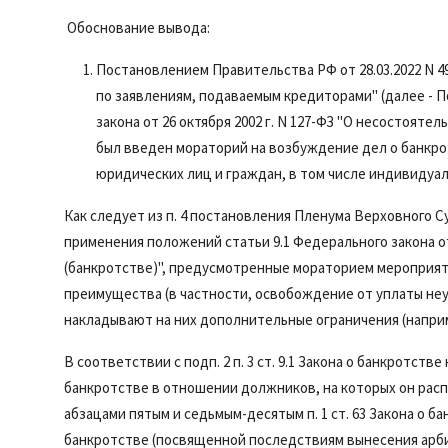
Обоснование вывода:
Постановлением
Правительства РФ от 28.03.2022 N 
по заявлениям, подаваемым кредиторами" (далее - П
закона от 26 октября 2002 г. N 127-ФЗ "О несостоятель
был введен мораторий на возбуждение дел о банкро
юридических лиц и граждан, в том числе индивидуа
Как следует из
п. 4
постановления Пленума Верховного Суда
применения положений
статьи 9.1
Федерального закона от
(банкротстве)", предусмотренные мораторием мероприят
преимущества (в частности, освобождение от уплаты не
накладывают на них дополнительные ограничения (напри
В соответствии с
подп. 2 п. 3 ст. 9.1
Закона о банкротстве 
банкротстве в отношении должников, на которых он рас
абзацами пятым
и
седьмым-десятым п. 1 ст. 63
Закона о ба
банкротстве (посвященной последствиям вынесения арб