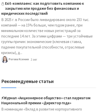
Exit-комплаенс: как подготовить компанию к
закрытию или продаже без финансовых и
юридических последствий
В 2025 г. в России было ликвидировано около 233 тыс.
компаний — на 15% больше, чем годом ранее, при
минимальном количестве новых регистраций за
последние 14 лет. За этими цифрами — три устойчивые
группы причин: экономические (ключевая ставка,
падение покупательной способности, отраслевые
кризисы), д...
Рогова Ксения
2 авг
Рекомендуемые статьи
⚡️Журнал «Акционерное общество» стал лауреатом
Национальной премии «Директор года»
В номинации «Вклад в развитие корпоративного