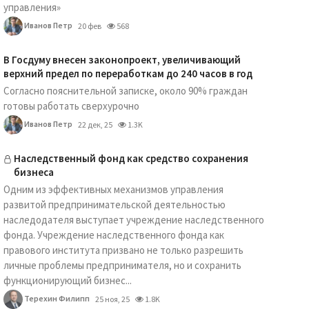
управления»
Иванов Петр
20 фев
568
В Госдуму внесен законопроект, увеличивающий
верхний предел по переработкам до 240 часов в год
Согласно пояснительной записке, около 90% граждан
готовы работать сверхурочно
Иванов Петр
22 дек, 25
1.3K
Наследственный фонд как средство сохранения
бизнеса
Одним из эффективных механизмов управления
развитой предпринимательской деятельностью
наследодателя выступает учреждение наследственного
фонда. Учреждение наследственного фонда как
правового института призвано не только разрешить
личные проблемы предпринимателя, но и сохранить
функционирующий бизнес...
Терехин Филипп
25 ноя, 25
1.8K