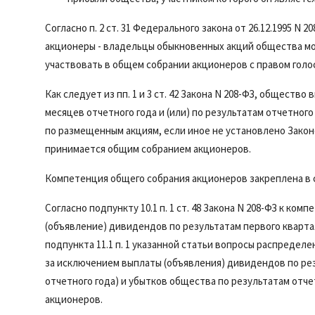
Согласно
п. 2 ст. 31
Федерального закона от 26.12.1995 N 2
акционеры - владельцы обыкновенных акций общества мог
участвовать в общем собрании акционеров с правом голо
Как следует из
пп. 1
и
3 ст. 42
Закона N 208-ФЗ, общество в
месяцев отчетного года и (или) по результатам отчетног
по размещенным акциям, если иное не установлено Закон
принимается общим собранием акционеров.
Компетенция общего собрания акционеров закреплена в
Согласно
подпункту 10.1 п. 1 ст. 48
Закона N 208-ФЗ к комп
(объявление) дивидендов по результатам первого квартал
подпункта 11.1 п. 1
указанной статьи вопросы распределен
за исключением выплаты (объявления) дивидендов по рез
отчетного года) и убытков общества по результатам отч
акционеров.