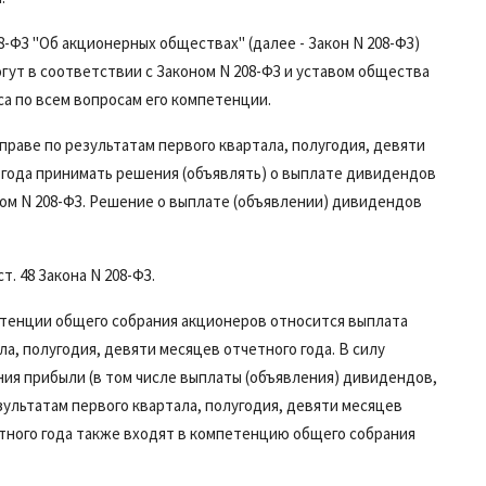
08-ФЗ "Об акционерных обществах" (далее - Закон N 208-ФЗ)
ут в соответствии с Законом N 208-ФЗ и уставом общества
са по всем вопросам его компетенции.
праве по результатам первого квартала, полугодия, девяти
о года принимать решения (объявлять) о выплате дивидендов
ом N 208-ФЗ. Решение о выплате (объявлении) дивидендов
ст. 48
Закона N 208-ФЗ.
етенции общего собрания акционеров относится выплата
а, полугодия, девяти месяцев отчетного года. В силу
ия прибыли (в том числе выплаты (объявления) дивидендов,
ультатам первого квартала, полугодия, девяти месяцев
етного года также входят в компетенцию общего собрания