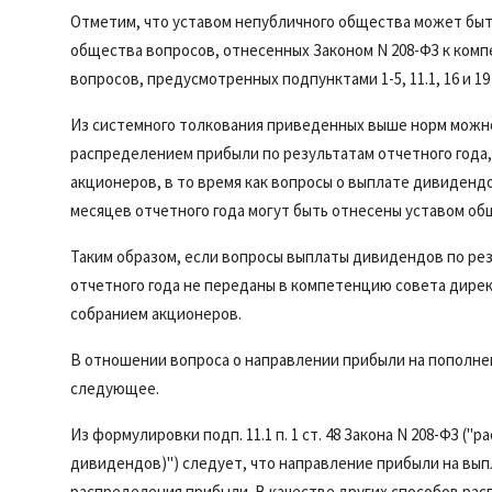
Отметим, что уставом непубличного общества может бы
общества вопросов, отнесенных Законом N 208-ФЗ к ком
вопросов, предусмотренных
подпунктами 1-5
,
11.1
,
16
и
19
Из системного толкования приведенных выше норм можно 
распределением прибыли по результатам отчетного года
акционеров, в то время как вопросы о выплате дивидендо
месяцев отчетного года могут быть отнесены уставом об
Таким образом, если вопросы выплаты дивидендов по рез
отчетного года не переданы в компетенцию совета дире
собранием акционеров.
В отношении вопроса о направлении прибыли на пополн
следующее.
Из формулировки
подп. 11.1 п. 1 ст. 48
Закона N 208-ФЗ ("р
дивидендов)") следует, что направление прибыли на вы
распределения прибыли. В качестве других способов ра