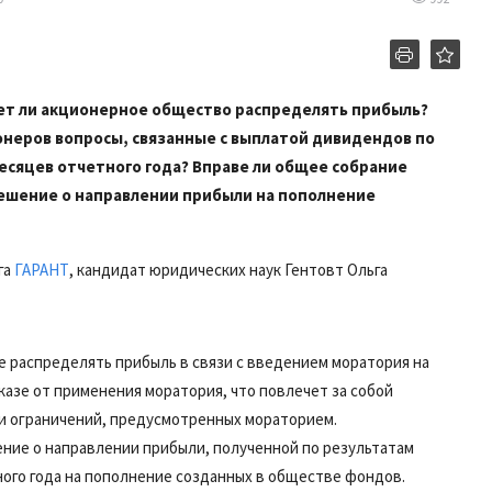
жет ли акционерное общество распределять прибыль?
онеров вопросы, связанные с выплатой дивидендов по
месяцев отчетного года? Вправе ли общее собрание
ешение о направлении прибыли на пополнение
га
ГАРАНТ
,
кандидат юридических наук Гентовт Ольга
 распределять прибыль в связи с введением моратория на
азе от применения моратория, что повлечет за собой
и ограничений, предусмотренных мораторием.
ние о направлении прибыли, полученной по результатам
ного года на пополнение созданных в обществе фондов.