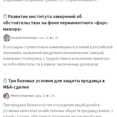
Развитие института заверений об
обстоятельствах на фоне перманентного «форс-
мажора»
Казарин Александр
1 ноя, 23
1.7K
В ситуации стремительно изменившихся условий в российской
экономике, вызванной введением экономических санкций,
компании столкнулись с трудностями в исполнении принятых
на себя обязательств в рамках заключенных договоров.
Три базовых условия для защиты продавца в
M&A-сделке
Минина Надежда
1 фев, 22
3.7K
При продаже бизнеса путем отчуждения акций/долей в
уставных капиталах хозяйственных обществ продавцу важно, с
одной стороны, обеспечить получение им покупной цены