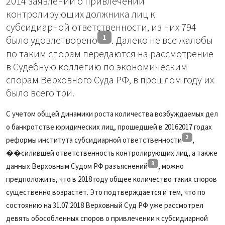
2014 заявлений о привлечении
контролирующих должника лиц к
субсидиарной ответственности, из них 794
1
было удовлетворено
. Далеко не все жалобы
по таким спорам передаются на рассмотрение
в Судебную коллегию по экономическим
спорам Верховного Суда РФ, в прошлом году их
было всего три.
С учетом общей динамики роста количества возбуждаемых дел
о банкротстве юридических лиц, прошедшей в 20162017 годах
2
реформы института субсидиарной ответственности
,
��силившей ответственность контролирующих лиц, а также
3
данных Верховным Судом РФ разъяснений
, можно
предположить, что в 2018 году общее количество таких споров
существенно возрастет. Это подтверждается и тем, что по
состоянию на 31.07.2018 Верховный Суд РФ уже рассмотрел
девять обособленных споров о привлечении к субсидиарной