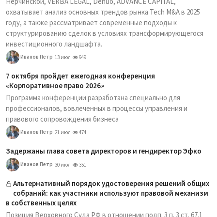
Нерчинской, VERBA LEGAL, Denuo, ADVANCE CAPITAL,
охватывает анализ основных трендов рынка Tech M&A в 2025
году, а также рассматривает современные подходы к
структурированию сделок в условиях трансформирующегося
инвестиционного ландшафта.
Иванов Петр
13 июл
949
7 октября пройдет ежегодная конференция
«Корпоративное право 2026»
Программа конференции разработана специально для
профессионалов, вовлеченных в процессы управления и
правового сопровождения бизнеса
Иванов Петр
21 июл
474
Задержаны глава совета директоров и гендиректор Эфко
Иванов Петр
30 июл
351
Альтернативный порядок удостоверения решений общих
собраний: как участники используют правовой механизм
в собственных целях
Позиция Верховного Суда РФ в отношении подп. 3 п. 3 ст. 67.1