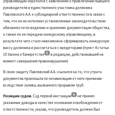
управляющий обратился с заявлением о привлечении бывшего
руководителя и единственного участника должника
Павловского А.А. к субсидиарной ответственности в связи с
тем, что он не исполнил установленные законодательством
обязанности по ведению и хранению документации общества,
а также по ее передаче конкурсному управляющему, в
результате чего стало невозможно сформировать конкурсную
массу должника и рассчитаться с кредиторами (пункт 4 статьи
5
10 Закона о банкротстве
в редакции, действовавшей на
момент совершения правонарушения).
В свою защиту Павловский А.А. ссылался на то, что утрата
документов произошла по независящим от него причинам -
вследствие залива, вызванного прорывом труб.
6
Позиции судов.
Суд первой инстанции
не принял
указанные доводы в качестве основания освобождения от
ответственности, указав, что руководитель должен был