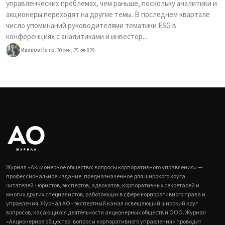
управленческих проблемах, чем раньше, поскольку аналитики и
акционеры переходят на другие темы. В последнем квартале
число упоминаний руководителями тематики ESG в
конференциях с аналитиками и инвестор...
Иванов Петр
30 сен, 25
829
Журнал «Акционерное общество: вопросы корпоративного управления» —
профессиональное издание, предназначенное для широкого круга
читателей - юристов, экспертов, адвокатов, корпоративных секретарей и
многих других специалистов, работающих в сфере корпоративного права и
управления. Журнал АО - экспертный канал освещающий широкий круг
вопросов, касающихся деятельности акционерных обществ и ООО. Журнал
«Акционерное общество: вопросы корпоративного управления» проводит