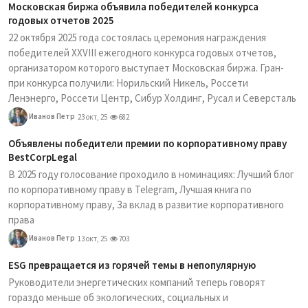
Московская биржа объявила победителей конкурса
годовых отчетов 2025
22 октября 2025 года состоялась церемония награждения
победителей XXVIII ежегодного конкурса годовых отчетов,
организатором которого выступает Московская биржа. Гран-
при конкурса получили: Норильский Никель, Россети
Ленэнерго, Россети Центр, Сибур Холдинг, Русал и Северсталь
Иванов Петр
23 окт, 25
682
Объявлены победители премии по корпоративному праву
BestCorpLegal
В 2025 году голосование проходило в номинациях: Лучший блог
по корпоративному праву в Telegram, Лучшая книга по
корпоративному праву, За вклад в развитие корпоративного
права
Иванов Петр
13 окт, 25
703
ESG превращается из горячей темы в непопулярную
Руководители энергетических компаний теперь говорят
гораздо меньше об экологических, социальных и