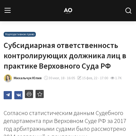
Вход
Регистрация
Корпоративное право
Субсидиарная ответственность
Новости
контролирующих должника лиц в
практике Верховного Суда РФ
Статьи
Михальчук Юлия
30 июл, 18 - 16:05
15 фев, 22 - 17:00
1.7K
Авторы
Архив
База знаний
Согласно статистическим данным Судебного
департамента при Верховном Суде РФ за 2017
Подписка
год арбитражными судами было рассмотрено