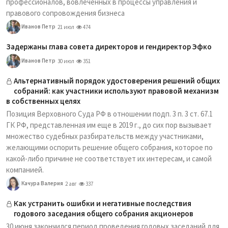
профессионалов, вовлеченных в процессы управления и
правового сопровождения бизнеса
Иванов Петр
21 июл
474
Задержаны глава совета директоров и гендиректор Эфко
Иванов Петр
30 июл
351
Альтернативный порядок удостоверения решений общих
собраний: как участники используют правовой механизм
в собственных целях
Позиция Верховного Суда РФ в отношении подп. 3 п. 3 ст. 67.1
ГК РФ, представленная им еще в 2019 г., до сих пор вызывает
множество судебных разбирательств между участниками,
желающими оспорить решение общего собрания, которое по
какой-либо причине не соответствует их интересам, и самой
компанией.
Качура Валерия
2 авг
337
Как устранить ошибки и негативные последствия
годового заседания общего собрания акционеров
30 июня закончился период проведения годовых заседаний для