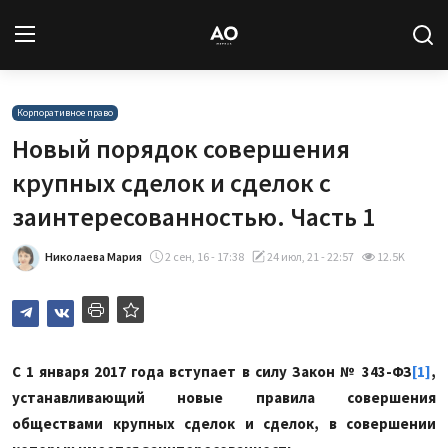
Вход
Регистрация
Корпоративное право
Новый порядок совершения
Новости
крупных сделок и сделок с
заинтересованностью. Часть 1
Статьи
Николаева Мария
2 сен, 16 - 17:38
24 июл, 21 - 22:57
12.5K
Авторы
Архив
База знаний
С 1 января 2017 года вступает в силу Закон № 343-ФЗ
[1]
,
устанавливающий новые правила совершения
Подписка
обществами крупных сделок и сделок, в совершении