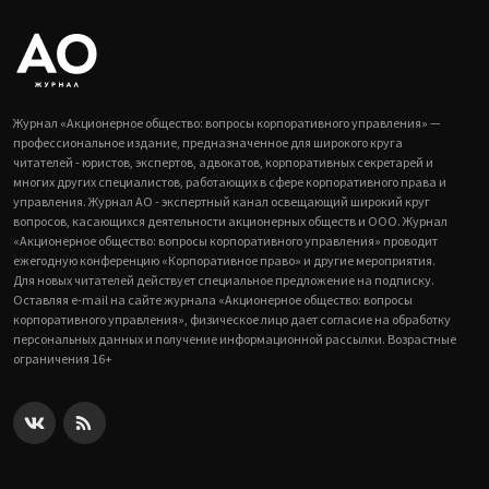
Журнал «Акционерное общество: вопросы корпоративного управления» —
профессиональное издание, предназначенное для широкого круга
читателей - юристов, экспертов, адвокатов, корпоративных секретарей и
многих других специалистов, работающих в сфере корпоративного права и
управления. Журнал АО - экспертный канал освещающий широкий круг
вопросов, касающихся деятельности акционерных обществ и ООО. Журнал
«Акционерное общество: вопросы корпоративного управления» проводит
ежегодную конференцию «Корпоративное право» и другие мероприятия.
Для новых читателей действует специальное предложение на подписку.
Оставляя e-mail на сайте журнала «Акционерное общество: вопросы
корпоративного управления», физическое лицо дает согласие на обработку
персональных данных и получение информационной рассылки. Возрастные
ограничения 16+