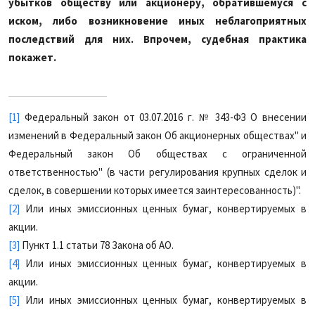
убытков обществу или акционеру, обратившемуся с
иском, либо возникновение иных неблагоприятных
последствий для них. Впрочем, судебная практика
покажет.
[1]
Федеральны
й
закон от 03.07.2016
г.
№
343-ФЗ О внесении
изменений в Федеральный закон Об акционерных обществах" и
Федеральный закон Об обществах с ограниченной
ответственностью" (в части регулирования крупных сделок и
сделок, в совершении которых имеется заинтересованность)"
.
[2]
И
ли иных эмиссионных ценных бумаг, конвертируемых в
акци
и.
[3]
П
ункт
1.1 статьи 78 Закона
о
б АО
.
[4]
И
ли иных эмиссионных ценных бумаг, конвертируемых в
акци
и.
[5]
И
ли иных эмиссионных ценных бумаг, конвертируемых в