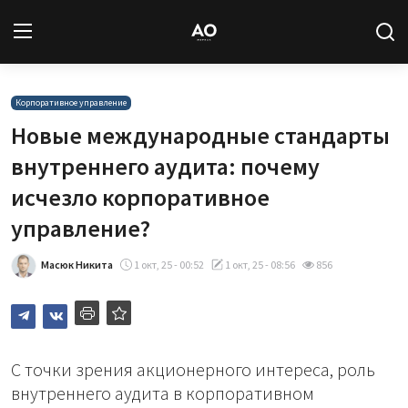
Вход
Регистрация
Корпоративное управление
Новые международные стандарты
Новости
внутреннего аудита: почему
исчезло корпоративное
Статьи
управление?
Авторы
Масюк Никита
1 окт, 25 - 00:52
1 окт, 25 - 08:56
856
Архив
База знаний
С точки зрения акционерного интереса, роль
Подписка
внутреннего аудита в корпоративном