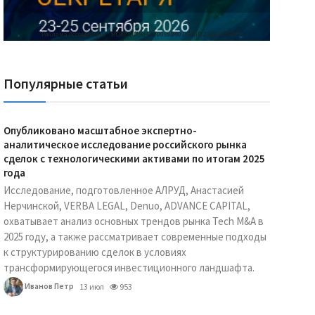
Реклама Ассоциации "НОКС", ИНН 7709980401, ERID:2SDnjdY5NTb
Популярные статьи
Опубликовано масштабное экспертно-
аналитическое исследование российского рынка
сделок с технологическими активами по итогам 2025
года
Исследование, подготовленное АЛРУД, Анастасией
Нерчинской, VERBA LEGAL, Denuo, ADVANCE CAPITAL,
охватывает анализ основных трендов рынка Tech M&A в
2025 году, а также рассматривает современные подходы
к структурированию сделок в условиях
трансформирующегося инвестиционного ландшафта.
Иванов Петр
13 июл
953