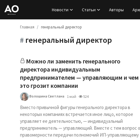
Новости
Статьи
Авторы
Арх
Главная
генеральный директор
Вход
генеральный директор
#
Регистрация
Новости
Можно ли заменить генерального
директора индивидуальным
Статьи
предпринимателем — управляющим и чем
это грозит компании
Авторы
Волошина Светлана
1 май
524
Архив
Вместо привычной фигуры генерального директора в
некоторых компаниях встречается иное лицо, которое
База знаний
управляет ее деятельностью, — индивидуальный
предприниматель — управляющий. Вместе с тем вопрос 
правомерности передачи полномочий ИП-управляющему
Подписка