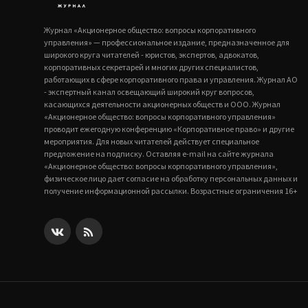
Журнал «Акционерное общество: вопросы корпоративного
управления» — профессиональное издание, предназначенное для
широкого круга читателей - юристов, экспертов, адвокатов,
корпоративных секретарей и многих других специалистов,
работающих в сфере корпоративного права и управления. Журнал АО
- экспертный канал освещающий широкий круг вопросов,
касающихся деятельности акционерных обществ и ООО. Журнал
«Акционерное общество: вопросы корпоративного управления»
проводит ежегодную конференцию «Корпоративное право» и другие
мероприятия. Для новых читателей действует специальное
предложение на подписку. Оставляя e-mail на сайте журнала
«Акционерное общество: вопросы корпоративного управления»,
физическое лицо дает согласие на обработку персональных данных и
получение информационной рассылки. Возрастные ограничения 16+