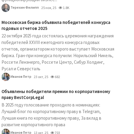
Терехин Филипп
25 ноя, 25
1.8K
Московская биржа объявила победителей конкурса
годовых отчетов 2025
22 октября 2025 года состоялась церемония награждения
победителей XXVIII ежегодного конкурса годовых
отчетов, организатором которого выступает Московская
биржа. Гран-при конкурса получили: Норильский Никель,
Россети Ленэнерго, Россети Центр, Сибур Холдинг,
Русал и Северсталь
Иванов Петр
23 окт, 25
682
Объявлены победители премии по корпоративному
праву BestCorpLegal
В 2025 году голосование проходило в номинациях:
Лучший блог по корпоративному праву в Telegram,
Лучшая книга по корпоративному праву, За вклад в
развитие корпоративного права
Иванов Петр
13 окт, 25
703