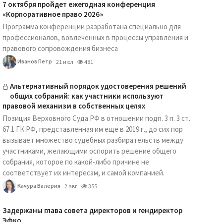
7 октября пройдет ежегодная конференция
«Корпоративное право 2026»
Программа конференции разработана специально для
профессионалов, вовлеченных в процессы управления и
правового сопровождения бизнеса
Иванов Петр
21 июл
481
Альтернативный порядок удостоверения решений
общих собраний: как участники используют
правовой механизм в собственных целях
Позиция Верховного Суда РФ в отношении подп. 3 п. 3 ст.
67.1 ГК РФ, представленная им еще в 2019 г., до сих пор
вызывает множество судебных разбирательств между
участниками, желающими оспорить решение общего
собрания, которое по какой-либо причине не
соответствует их интересам, и самой компанией.
Качура Валерия
2 авг
355
Задержаны глава совета директоров и гендиректор
Эфко