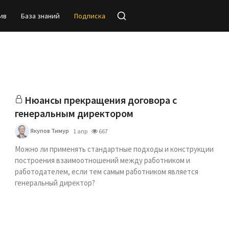
ив
База знаний
Подписка
Нюансы прекращения договора с
генеральным директором
Якупов Тимур
1 апр
667
Можно ли применять стандартные подходы и конструкции
построения взаимоотношений между работником и
работодателем, если тем самым работником является
генеральный директор?
о