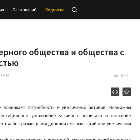
ив
База знаний
Подписка
рного общества и общества с
стью
 15:58
19.1K
и возникает потребность в увеличении активов. Возможны
естиционное увеличение уставного капитала и внесение
ества без размещения дополнительных акций или увеличения
соб осуществления инвестиций участниками хозяйственного