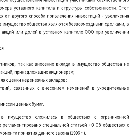
мера уставного капитала и структуры собственности. Этот
я от другого способа привлечения инвестиций - увеличения
 в имущество общества являются безвозмездными сделками, в
 акций или долей в уставном капитале ООО при увеличении
ся:
тников, так как внесение вклада в имущество общества не
 акций, принадлежащих акционерам;
для оценки неденежных вкладов;
твий, связанных с внесением изменений в учредительные
миссии ценных бумаг.
в в имущество сложилась в обществах с ограниченной
е регламентировано специальной статьей ФЗ Об обществах с
омента принятия данного закона (1996 г.).