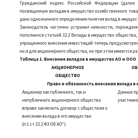
Гражданский кодекс Российской Федерации (далее
посвященную вкладам в имущество хозяйственного товари
дано однозначного определения понятия вклад в имущест
Законодатель частично устранил неясности, порожденн
пополнился статьей 32.2 Вклады в имущество общества,
упрощенного внесения инвестиций теперь предусмотрен
но и для акционерного общества, но при этом имеются раз
Таблица 1. Внесение вкладов в имущество АО и ООО
АКЦИОНЕРНОЕ
ОБ
ОБЩЕСТВО
Право и обязанность внесения вклада 
Акционер как публичного, так и
Данное п
непубличного акционерного общества
участник
вправе заключить договор с обществом о
внесении вклада в его имущество
(п.1 ст.32.2 ФЗ Об АО").