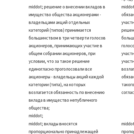
middot;
решение о внесении вкладов в
middo
имущество общества акционерами -
обяза
владельцами акций отдельных
участ
категорий (типов) принимается
решен
большинством в три четверти голосов
больш
акционеров, принимающих участие в
голос
общем собрании акционеров, при
участ
условии, что за такое решение
участ
единогласно проголосовали все
возла
акционеры - владельцы акций каждой
обяза
категории (типа), на которых
таког
возлагается обязанность по внесению
соглас
вклада в имущество непубличного
общества;
middot;
middot;
вклады вносятся
middo
пропорционально принадлежащей
пропо