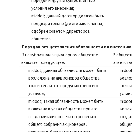
порядок и другие существенные
условия его внесения;
middot;
данный договор должен быть
предварительно (до его заключения)
одобрен советом директоров
общества.
Порядок осуществления обязанности по внесению
В непубличном акционерном обществе
В общест
включает следующее:
ответств
middot;
данная обязанность может быть
middo
возложена на акционеров общества,
возло
только если это предусмотрено его
тольк
уставом;
устав
middot;
такая обязанность может быть
middo
включена в устав общества при его
включ
создании или внесена по решению
созда
общего собрания акционеров,
общег
принятому большинством в три
приня