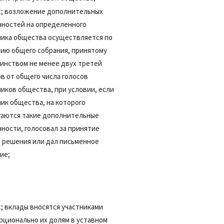
t;
возложение дополнительных
нностей на определенного
ника общества осуществляется по
ию общего собрания, принятому
инством не менее двух третей
ов от общего числа голосов
ников общества, при условии, если
ник общества, на которого
гаются такие дополнительные
нности, голосовал за принятие
о решения или дал письменное
ие;
t;
вклады вносятся участниками
рционально их долям в уставном