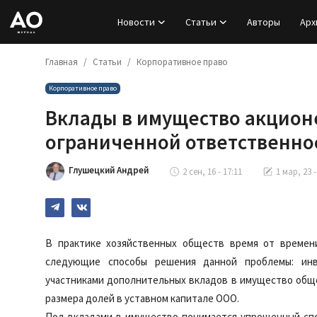
Новости
Статьи
Авторы
Арх
Главная
Статьи
Корпоративное право
Вход
Корпоративное право
Регистрация
Вклады в имущество акционе
Новости
ограниченной ответственно
Статьи
Глушецкий Андрей
2 сен, 16 - 17:11
1 мар, 23 -
Авторы
Архив
В практике хозяйственных обществ время от времен
следующие способы решения данной проблемы: инв
База знаний
участниками дополнительных вкладов в имущество общ
размера долей в уставном капитале ООО.
Подписка
Под вкладами в имущество понимается упрощенный спо