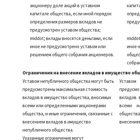
акционеру доле акций в уставном
капит
капитале общества, если иной порядок
опред
определения размеров вкладов не
преду
предусмотрен уставом общества;
middot;
вклады вносятся деньгами, если
middo
иное не предусмотрено уставом или
иное 
решением общего собрания акционеров.
общес
собра
Ограничения на внесение вкладов в имущество об
Уставом непубличного общества могут быть
Устав
предусмотрены максимальная стоимость
предусм
вкладов в имущество общества, вносимых
вкладов 
всеми или определенными акционерами
всеми и
общества, и иные ограничения, связанные с
общества,
внесением вкладов в имущество
внесение
непубличного общества.
Указанные ограничения могут