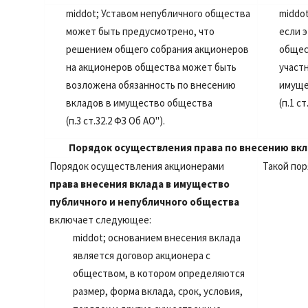
middot;
Уставом непубличного общества
middo
может быть предусмотрено, что
если 
решением общего собрания акционеров
общес
на акционеров общества может быть
участ
возложена обязанность по внесению
имуще
вкладов в имущество общества
(п.1 с
(п.3 ст.32.2 ФЗ Об АО").
Порядок осуществления права по внесению вк
Порядок осуществления акционерами
Такой пор
права
внесения вклада в имущество
публичного и непубличного общества
включает следующее:
middot;
основанием внесения вклада
является договор акционера с
обществом, в котором определяются
размер, форма вклада, срок, условия,