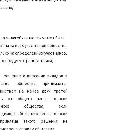
гласно;
t;
данная обязанность может быть
жена на всех участников общества
олько на определенных участников,
это предусмотрено уставом;
t;
решение о внесении вкладов в
ество общества принимается
инством не менее двух третей
сов от общего числа голосов
стников общества, если
одимость большего числа голосов
принятия такого решения не
смотрена уставом общества;