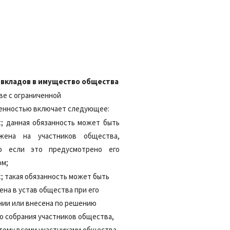
 вкладов в имущество общества
ве с ограниченной
енностью включает следующее:
t;
данная обязанность может быть
жена на участников общества,
о если это предусмотрено его
ом;
t;
такая обязанность может быть
ена в устав общества при его
нии или внесена по решению
о собрания участников общества,
тому всеми участниками общества