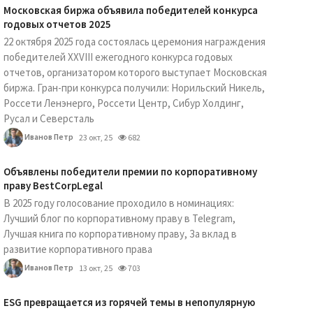
Московская биржа объявила победителей конкурса
годовых отчетов 2025
22 октября 2025 года состоялась церемония награждения
победителей XXVIII ежегодного конкурса годовых
отчетов, организатором которого выступает Московская
биржа. Гран-при конкурса получили: Норильский Никель,
Россети Ленэнерго, Россети Центр, Сибур Холдинг,
Русал и Северсталь
Иванов Петр
23 окт, 25
682
Объявлены победители премии по корпоративному
праву BestCorpLegal
В 2025 году голосование проходило в номинациях:
Лучший блог по корпоративному праву в Telegram,
Лучшая книга по корпоративному праву, За вклад в
развитие корпоративного права
Иванов Петр
13 окт, 25
703
ESG превращается из горячей темы в непопулярную