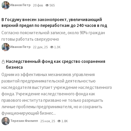
Иванов Петр
20 фев
565
В Госдуму внесен законопроект, увеличивающий
верхний предел по переработкам до 240 часов в год
Согласно пояснительной записке, около 90% граждан
готовы работать сверхурочно
Иванов Петр
22 дек, 25
1.3K
Наследственный фонд как средство сохранения
бизнеса
Одним из эффективных механизмов управления
развитой предпринимательской деятельностью
наследодателя выступает учреждение наследственного
фонда. Учреждение наследственного фонда как
правового института призвано не только разрешить
личные проблемы предпринимателя, но и сохранить
функционирующий бизнес...
Терехин Филипп
25 ноя, 25
1.8K