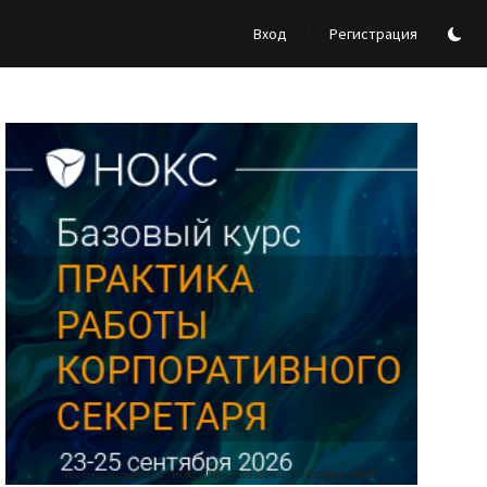
/
Вход
Регистрация
Реклама Ассоциации "НОКС", ИНН 7709980401, ERID:2SDnjdY5NTb