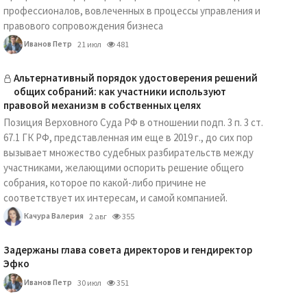
профессионалов, вовлеченных в процессы управления и
правового сопровождения бизнеса
Иванов Петр
21 июл
481
Альтернативный порядок удостоверения решений
общих собраний: как участники используют
правовой механизм в собственных целях
Позиция Верховного Суда РФ в отношении подп. 3 п. 3 ст.
67.1 ГК РФ, представленная им еще в 2019 г., до сих пор
вызывает множество судебных разбирательств между
участниками, желающими оспорить решение общего
собрания, которое по какой-либо причине не
соответствует их интересам, и самой компанией.
Качура Валерия
2 авг
355
Задержаны глава совета директоров и гендиректор
Эфко
Иванов Петр
30 июл
351