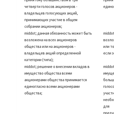
четверти голосов акционеров -
едино
владельцев голосующих акций,
принимающих участие в общем
собрании акционеров;
middot;
данная обязанность может быть
middo
возложена на всех акционеров
возло
общества или на акционеров -
или т
владельцев акций определенной
если 
категории (типа);
middot;
решение о внесении вкладов в
middo
имущество общества всеми
имущ
акционерами общества принимается
больш
единогласно всеми акционерами
голо
общества;
уча
необх
для 
преду