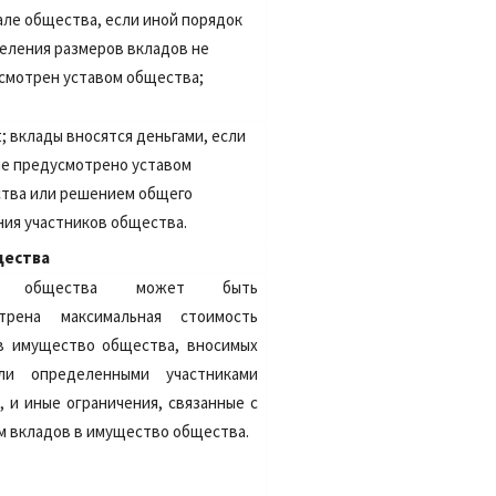
але общества, если иной порядок
еления размеров вкладов не
смотрен уставом общества;
t;
вклады вносятся деньгами, если
не предусмотрено уставом
тва или решением общего
ния участников общества.
щества
ом общества может быть
отрена максимальная стоимость
в имущество общества, вносимых
ли определенными участниками
 и иные ограничения, связанные с
м вкладов в имущество общества.