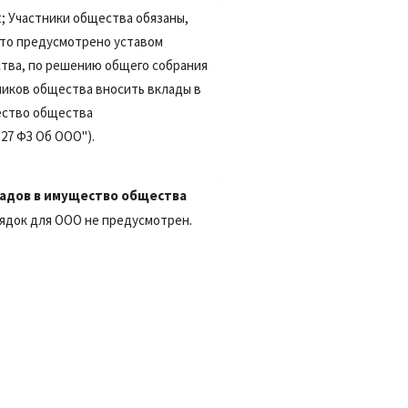
t;
Участники общества обязаны,
это предусмотрено уставом
тва, по решению общего собрания
ников общества вносить вклады в
ство общества
т.27 ФЗ Об ООО").
ладов в имущество общества
ядок для ООО не предусмотрен.