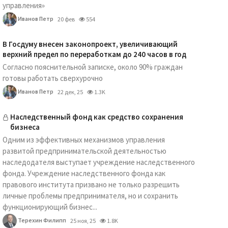
управления»
Иванов Петр
20 фев
554
В Госдуму внесен законопроект, увеличивающий
верхний предел по переработкам до 240 часов в год
Согласно пояснительной записке, около 90% граждан
готовы работать сверхурочно
Иванов Петр
22 дек, 25
1.3K
Наследственный фонд как средство сохранения
бизнеса
Одним из эффективных механизмов управления
развитой предпринимательской деятельностью
наследодателя выступает учреждение наследственного
фонда. Учреждение наследственного фонда как
правового института призвано не только разрешить
личные проблемы предпринимателя, но и сохранить
функционирующий бизнес...
Терехин Филипп
25 ноя, 25
1.8K