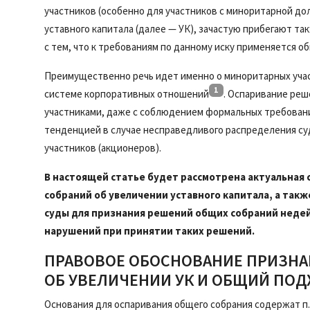
участников (особенно для участников с миноритарной дол
уставного капитала (далее — УК), зачастую прибегают та
с тем, что к требованиям по данному иску применяется о
Преимущественно речь идет именно о миноритарных участ
1
системе корпоративных отношений
. Оспаривание ре
участниками, даже с соблюдением формальных требовани
тенденцией в случае несправедливого распределения су
участников (акционеров).
В настоящей статье будет рассмотрена актуальная 
собраний об увеличении уставного капитала, а так
суды для признания решений общих собраний неде
нарушений при принятии таких решений.
ПРАВОВОЕ ОБОСНОВАНИЕ ПРИЗН
ОБ УВЕЛИЧЕНИИ УК И ОБЩИЙ ПОД
Основания для оспаривания общего собрания содержат п. 1