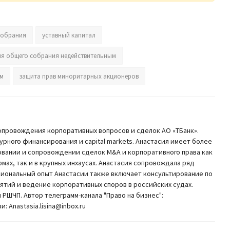
собрания
уставный капитал
ия общего собрания недействительным
ом
защита прав миноритарных акционеров
опровождения корпоративных вопросов и сделок АО «ТБанк».
рного финансирования и capital markets. Анастасия имеет более
овании и сопровождении сделок M&A и корпоративного права как
ах, так и в крупных инхаусах. Анастасия сопровождала ряд
сиональный опыт Анастасии также включает консультирование по
тий и ведение корпоративных споров в российских судах.
РШЧП. Автор телеграмм-канала "Право на бизнес":
и: Anastasia.lisina@inbox.ru