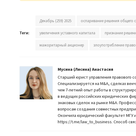
Декабрь (259) 2025
оспаривание решения общего 
Теги:
увеличения уставного капитала
признание решен
мажоритарный акционер
злоупотребление прав
Мусина (Лисина) Анастасия
Старший юрист управления правового с
Специализируется на M&A, сделках венчу
чем 7-летний опыт работы в структурир
в ведущих российских юридических фирм
знаковых сделок на рынке M&A. Профес
вопросам создания совместных предприя
Окончила юридический факультет МГУ и 
https://t.me/law_to_business. Способ связ