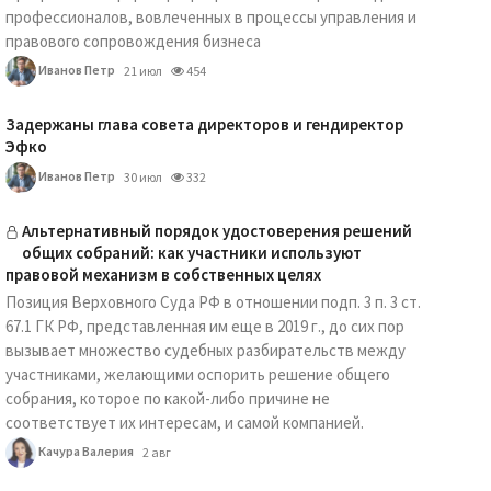
профессионалов, вовлеченных в процессы управления и
правового сопровождения бизнеса
Иванов Петр
21 июл
454
Задержаны глава совета директоров и гендиректор
Эфко
Иванов Петр
30 июл
332
Альтернативный порядок удостоверения решений
общих собраний: как участники используют
правовой механизм в собственных целях
Позиция Верховного Суда РФ в отношении подп. 3 п. 3 ст.
67.1 ГК РФ, представленная им еще в 2019 г., до сих пор
вызывает множество судебных разбирательств между
участниками, желающими оспорить решение общего
собрания, которое по какой-либо причине не
соответствует их интересам, и самой компанией.
Качура Валерия
2 авг