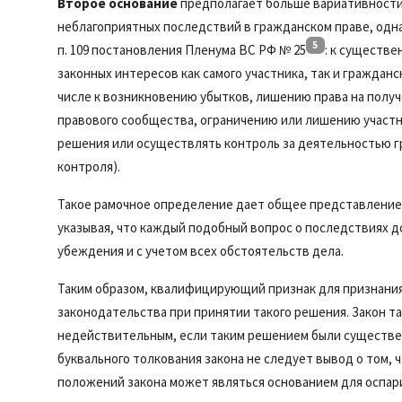
Второе основание
предполагает больше вариативности 
неблагоприятных последствий в гражданском праве, одна
5
п. 109 постановления Пленума ВС РФ № 25
: к существ
законных интересов как самого участника, так и граждан
числе к возникновению убытков, лишению права на полу
правового сообщества, ограничению или лишению участ
решения или осуществлять контроль за деятельностью г
контроля).
Такое рамочное определение дает общее представление 
указывая, что каждый подобный вопрос о последствиях д
убеждения и с учетом всех обстоятельств дела.
Таким образом, квалифицирующий признак для признани
законодательства при принятии такого решения. Закон т
недействительным, если таким решением были существен
буквального толкования закона не следует вывод о том,
положений закона может являться основанием для оспар