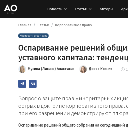
Новости
Статьи
Авторы
Арх
Главная
Статьи
Корпоративное право
Вход
Корпоративное право
Регистрация
Оспаривание решений общих
Новости
уставного капитала: тенден
Статьи
Мусина (Лисина) Анастасия
Деева Ксения
1
Авторы
Архив
Вопрос о защите прав миноритарных акцио
острых в доктрине корпоративного права, 
База знаний
при его разрешении демонстрируют плюр
Подписка
Оспаривание решений общего собрания на сегодняшний д