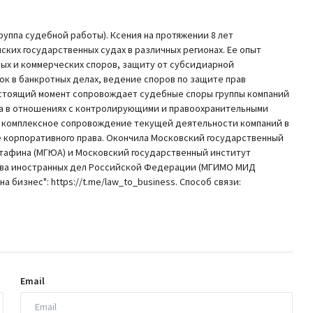
уппа судебной работы). Ксения на протяжении 8 лет
ких государственных судах в различных регионах. Ее опыт
ых и коммерческих споров, защиту от субсидиарной
ок в банкротных делах, ведение споров по защите прав
астоящий момент сопровождает судебные споры группы компаний
а в отношениях с контролирующими и правоохранительными
е комплексное сопровождение текущей деятельности компаний в
е корпоративного права. Окончила Московский государственный
тафина (МГЮА) и Московский государственный институт
ва иностранных дел Российской Федерации (МГИМО МИД
а бизнес": https://t.me/law_to_business. Способ связи:
Email