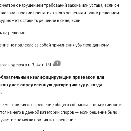
ринятое с нарушением требований закона или устава, если он
 голосовал против принятия такого решения и таким решением
суд может оставить решение в силе, если:
ть на решение
ение не повлекло за собой причинения убытков данному
4
о кодекса в п. 3, 4 ст. 181.4
.
я обязательным квалифицирующим признаком для
кон дает определенную дискрецию суду, когда
.
 не мог повлиять на решение общего собрания — объективное и
тся на него в данной категории споров — если решение было
о участие не могло повлиять на решение.