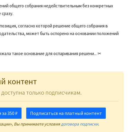
шений общего собрания недействительным без конкретных
 сразу.
позиция, согласно которой решение общего собрания в
нодательства, может быть оспорено на основании положений
держала такое основание для оспаривания решени... ✂
й контент
 доступна только подписчикам.
за 350 ₽
Подписаться на платный контент
кации», Вы принимаете условия
договора подписки
.