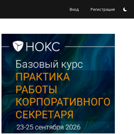
/
Вход
Регистрация
Реклама Ассоциации "НОКС", ИНН 7709980401, ERID:2SDnjdY5NTb