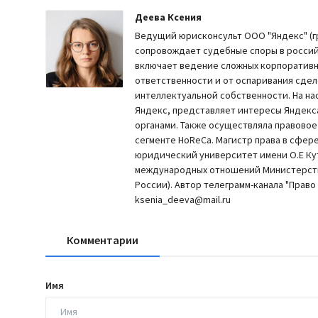
Деева Ксения
Ведущий юрисконсульт ООО "Яндекс" (гр
сопровождает судебные споры в российс
включает ведение сложных корпоративн
ответственности и от оспаривания сдел
интеллектуальной собственности. На н
Яндекс, представляет интересы Яндекс
органами. Также осуществляла правово
сегменте HoReCa. Магистр права в сфер
юридический университет имени О.Е Ку
международных отношений Министерст
России). Автор телеграмм-канала "Право н
ksenia_deeva@mail.ru
Комментарии
Имя