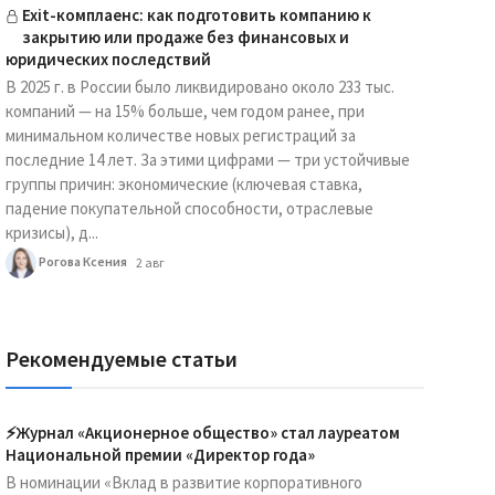
Exit-комплаенс: как подготовить компанию к
закрытию или продаже без финансовых и
юридических последствий
В 2025 г. в России было ликвидировано около 233 тыс.
компаний — на 15% больше, чем годом ранее, при
минимальном количестве новых регистраций за
последние 14 лет. За этими цифрами — три устойчивые
группы причин: экономические (ключевая ставка,
падение покупательной способности, отраслевые
кризисы), д...
Рогова Ксения
2 авг
Рекомендуемые статьи
⚡️Журнал «Акционерное общество» стал лауреатом
Национальной премии «Директор года»
В номинации «Вклад в развитие корпоративного