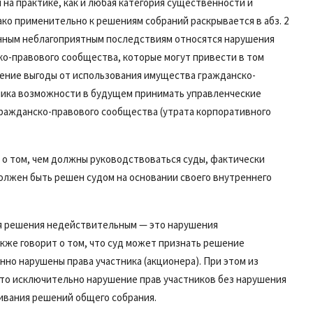
на практике, как и любая категория существенности и
ко применительно к решениям собраний раскрывается в абз. 2
енным неблагоприятным последствиям относятся нарушения
ско-правового сообщества, которые могут привести в том
чение выгоды от использования имущества гражданско-
ника возможности в будущем принимать управленческие
ражданско-правового сообщества (утрата корпоративного
о том, чем должны руководствоваться суды, фактически
олжен быть решен судом на основании своего внутреннего
я решения недействительным — это нарушения
акже говорит о том, что суд может признать решение
но нарушены права участника (акционера). При этом из
 что исключительно нарушение прав участников без нарушения
ивания решений общего собрания.