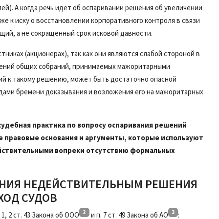
ей). А когда речь идет об оспаривании решения об увеличении
кже к иску о восстановлении корпоративного контроля в связи
бщий, а не сокращенный срок исковой давности.
никах (акционерах), так как они являются слабой стороной в
шений общих собраний, принимаемых мажоритарными
й к такому решению, может быть достаточно опасной
дами бремени доказывания и возложения его на мажоритарных
судебная практика по вопросу оспаривания решений
же правовые основания и аргументы, которые используют
йствительными вопреки отсутствию формальных
АНИЯ НЕДЕЙСТВИТЕЛЬНЫМ РЕШЕНИЯ
ХОД СУДОВ
2
3
, 2 ст. 43 Закона об ООО
и п. 7 ст. 49 Закона об АО
: