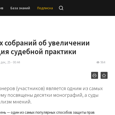
ив
База знаний
Подписка
 собраний об увеличении
ция судебной практики
 дек, 25 - 00:44
964
неров (участников) является одним из самых
ему посвящены десятки монографий, а суды
ализм мнений.
ень — один из самых популярных способов защиты прав