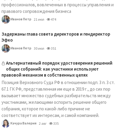
профессионалов, вовлеченных в процессы управления и
правового сопровождения бизнеса
Иванов Петр
21 июл
474
Задержаны глава совета директоров и гендиректор
Эфко
Иванов Петр
30 июл
351
Альтернативный порядок удостоверения решений
общих собраний: как участники используют
правовой механизм в собственных целях
Позиция Верховного Суда РФ в отношении подп. 3 п. 3 ст.
67.1 ГК РФ, представленная им еще в 2019 г., до сих пор
вызывает множество судебных разбирательств между
участниками, желающими оспорить решение общего
собрания, которое по какой-либо причине не
соответствует их интересам, и самой компанией.
Качура Валерия
2 авг
335