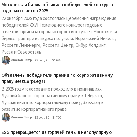
Московская биржа объявила победителей конкурса
годовых отчетов 2025
22 октября 2025 года состоялась церемония награждения
победителей XXVIII ежегодного конкурса годовых
отчетов, организатором которого выступает Московская
биржа. Гран-при конкурса получили: Норильский Никель,
Россети Ленэнерго, Россети Центр, Сибур Холдинг,
Русал и Северсталь
Иванов Петр
23 окт, 25
682
Объявлены победители премии по корпоративному
праву BestCorpLegal
В 2025 году голосование проходило в номинациях:
Лучший блог по корпоративному праву в Telegram,
Лучшая книга по корпоративному праву, За вклад в
развитие корпоративного права
Иванов Петр
13 окт, 25
703
ESG превращается из горячей темы в непопулярную