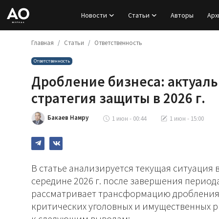
Новости
Статьи
Авторы
Арх
Главная
Статьи
Ответственность
Вход
Ответственность
Регистрация
Дробление бизнеса: актуаль
Новости
стратегия защиты в 2026 г.
Статьи
Бакаев Намру
1 июн - 00:44
1 июн - 15:00
Авторы
Архив
В статье анализируется текущая ситуация 
середине 2026 г. после завершения период
База знаний
рассматривает трансформацию дробления б
критических уголовных и имущественных ри
Подписка
к следующим выводам: