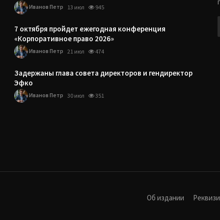
Иванов Петр
13 июл
945
7 октября пройдет ежегодная конференция
«Корпоративное право 2026»
Иванов Петр
21 июл
474
Задержаны глава совета директоров и гендиректор
Эфко
Иванов Петр
30 июл
351
Об издании
Реквиз