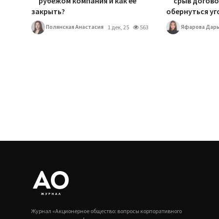
рубежом компания и как ее
срыв догов
закрыть?
обернуться уг
Полянская Анастасия
Яфарова Дарь
1 дек, 25
563
Журнал «Акционерное общество: вопросы корпоративного