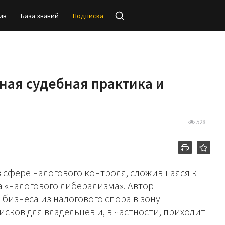
ив
База знаний
Подписка
ная судебная практика и
528
в сфере налогового контроля, сложившаяся к
а «налогового либерализма». Автор
изнеса из налогового спора в зону
сков для владельцев и, в частности, приходит