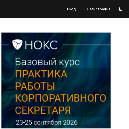
/
Вход
Регистрация
Реклама Ассоциации "НОКС", ИНН 7709980401, ERID:2SDnjdY5NTb