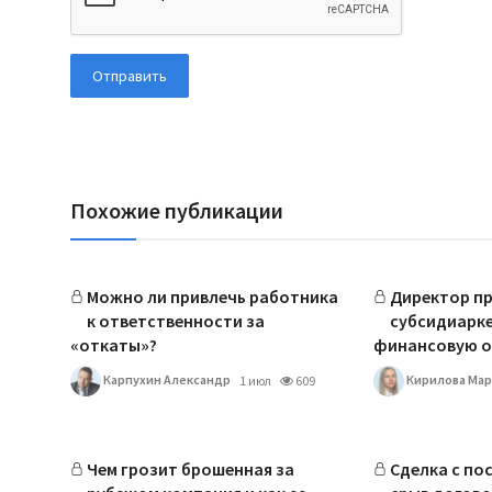
Отправить
Похожие публикации
Можно ли привлечь работника
Директор пр
к ответственности за
субсидиарке
«откаты»?
финансовую от
Карпухин Александр
Кирилова Мар
1 июл
609
Чем грозит брошенная за
Сделка с по