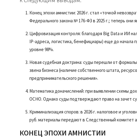
Конец эпохи амнистии: 2026 г. стал «точкой невозвр
Федерального закона № 176-ФЗ в 2025 г.; теперь он
Цифровизация контроля: благодаря Big Data и ИИ н
IP-адреса, логистика, бенефициары) еще до начала 
уровне 98%.
Новая судебная доктрина: суды перешли от формаль
звена бизнеса (наличие собственного штата, ресурс
предпринимательского решения».
Математика доначислений: при выявлении схемы дох
ОСНО. Однако суды подтверждают право на зачет сум
Криминализация споров: в 2026 г. налоговое и уголо
руб. материалы передают в Следственный комитет а
КОНЕЦ ЭПОХИ АМНИСТИИ