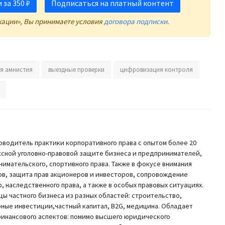
за 350 ₽
Подписаться на платный контент
кации», Вы принимаете условия
договора подписки
.
я амнистия
выездные проверки
цифровизация контроля
оводитель практики корпоративного права с опытом более 20
ксной уголовно-правовой защите бизнеса и предпринимателей,
имательского, спортивного права. Также в фокусе внимания
в, защита прав акционеров и инвесторов, сопровождение
, наследственного права, а также в особых правовых ситуациях.
цы частного бизнеса из разных областей: строительство,
чурные инвестиции,частный капитал, B2G, медицина. Обладает
финансового аспектов: помимо высшего юридического