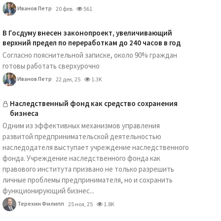
Иванов Петр
20 фев
561
В Госдуму внесен законопроект, увеличивающий
верхний предел по переработкам до 240 часов в год
Согласно пояснительной записке, около 90% граждан
готовы работать сверхурочно
Иванов Петр
22 дек, 25
1.3K
Наследственный фонд как средство сохранения
бизнеса
Одним из эффективных механизмов управления
развитой предпринимательской деятельностью
наследодателя выступает учреждение наследственного
фонда. Учреждение наследственного фонда как
правового института призвано не только разрешить
личные проблемы предпринимателя, но и сохранить
функционирующий бизнес...
Терехин Филипп
25 ноя, 25
1.8K