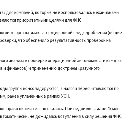
ата» для компаний, которые не воспользовались механизмами
и являются приоритетными целями для ФНС.
алоговые органы выявляют «цифровой след» дробления (общие
проверки, что обеспечило результативность проверок на
ного анализа к проверке операционной автономности каждого
ов и финансов) и применению доктрины «разумного
оды группы консолидируются, а налоги пересчитываются по
м, ранее уплаченных в рамках УСН.
вное право окончательно слились. При недоимке свыше 45 млн
втоматически, не дожидаясь вступления в силу решения ФНС.