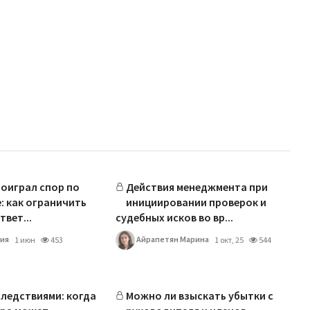
оиграл спор по
Действия менеджмента при
: как ограничить
инициировании проверок и
вет...
судебных исков во вр...
ия
Айрапетян Марина
1 июн
453
1 окт, 25
544
следствиями: когда
Можно ли взыскать убытки с