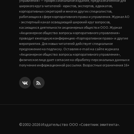
управления» — профессиональное издание, предназначенное для
широкого круга читателей - юристов, экспертов, адвокатов,
корпоративных секретарей и многих других специалистов,
работающих в сфере корпоративного права и управления. Журнал АО
- экспертный канал освещающий широкий круг вопросов,
касающихся деятельности акционерных обществ и ООО. Журнал
«Акционерное общество: вопросы корпоративного управления»
проводит ежегодную конференцию «Корпоративное право» и другие
мероприятия. Для новых читателей действует специальное
предложение на подписку. Оставляя e-mail на сайте журнала
«Акционерное общество: вопросы корпоративного управления»,
физическое лицо дает согласие на обработку персональных данных и
получение информационной рассылки. Возрастные ограничения 16+
©2002-2026 Издательство ООО «‎Советник эмитента».