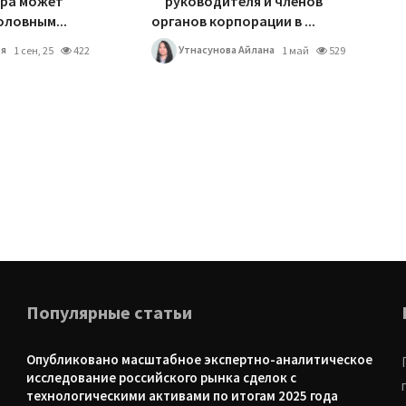
ора может
руководителя и членов
оловным...
органов корпорации в ...
я
Утнасунова Айлана
1 сен, 25
422
1 май
529
Популярные статьи
Опубликовано масштабное экспертно-аналитическое
исследование российского рынка сделок с
технологическими активами по итогам 2025 года