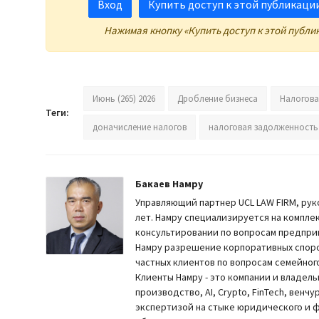
Вход
Купить доступ к этой публикации 
Нажимая кнопку «Купить доступ к этой публи
Июнь (265) 2026
Дробление бизнеса
Налогова
Теги:
доначисление налогов
налоговая задолженность
Бакаев Намру
Управляющий партнер UCL LAW FIRM, рук
лет. Намру специализируется на компле
консультировании по вопросам предприн
Намру разрешение корпоративных споро
частных клиентов по вопросам семейного
Клиенты Намру - это компании и владель
производство, AI, Crypto, FinTech, вен
экспертизой на стыке юридического и 