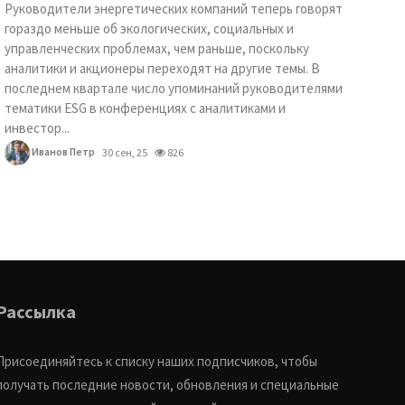
Руководители энергетических компаний теперь говорят
гораздо меньше об экологических, социальных и
управленческих проблемах, чем раньше, поскольку
аналитики и акционеры переходят на другие темы. В
последнем квартале число упоминаний руководителями
тематики ESG в конференциях с аналитиками и
инвестор...
Иванов Петр
30 сен, 25
826
Рассылка
Присоединяйтесь к списку наших подписчиков, чтобы
получать последние новости, обновления и специальные