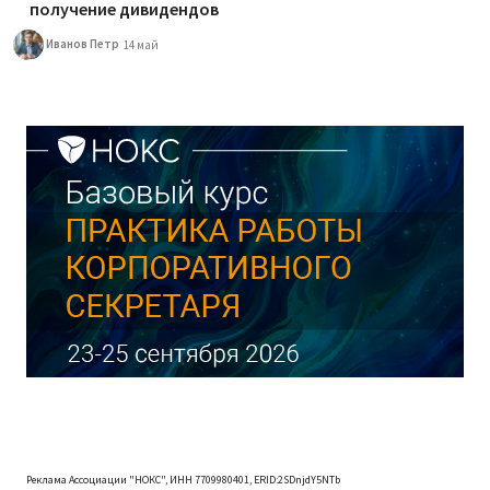
получение дивидендов
Иванов Петр
14 май
Реклама Ассоциации "НОКС", ИНН 7709980401, ERID:2SDnjdY5NTb