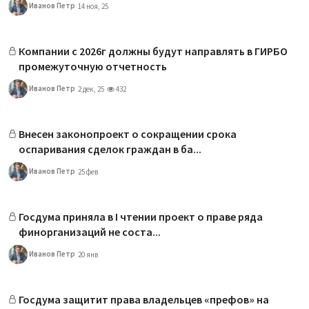
Иванов Петр
14 ноя, 25
Компании с 2026г должны будут направлять в ГИРБО
промежуточную отчетность
Иванов Петр
2 дек, 25
432
Внесен законопроект о сокращении срока
оспаривания сделок граждан в ба...
Иванов Петр
25 фев
Госдума приняла в I чтении проект о праве ряда
финорганизаций не соста...
Иванов Петр
20 янв
Госдума защитит права владельцев «префов» на