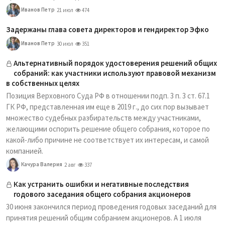
Иванов Петр
21 июл
474
Задержаны глава совета директоров и гендиректор Эфко
Иванов Петр
30 июл
351
Альтернативный порядок удостоверения решений общих
собраний: как участники используют правовой механизм
в собственных целях
Позиция Верховного Суда РФ в отношении подп. 3 п. 3 ст. 67.1
ГК РФ, представленная им еще в 2019 г., до сих пор вызывает
множество судебных разбирательств между участниками,
желающими оспорить решение общего собрания, которое по
какой-либо причине не соответствует их интересам, и самой
компанией.
Качура Валерия
2 авг
337
Как устранить ошибки и негативные последствия
годового заседания общего собрания акционеров
30 июня закончился период проведения годовых заседаний для
принятия решений общим собранием акционеров. А 1 июля