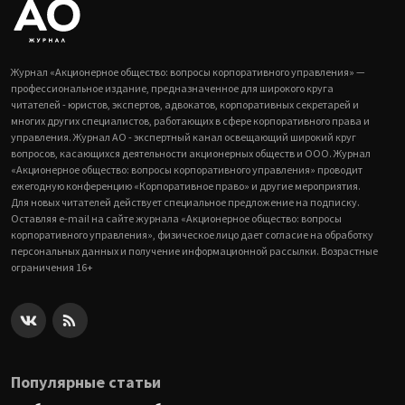
Журнал «Акционерное общество: вопросы корпоративного управления» —
профессиональное издание, предназначенное для широкого круга
читателей - юристов, экспертов, адвокатов, корпоративных секретарей и
многих других специалистов, работающих в сфере корпоративного права и
управления. Журнал АО - экспертный канал освещающий широкий круг
вопросов, касающихся деятельности акционерных обществ и ООО. Журнал
«Акционерное общество: вопросы корпоративного управления» проводит
ежегодную конференцию «Корпоративное право» и другие мероприятия.
Для новых читателей действует специальное предложение на подписку.
Оставляя e-mail на сайте журнала «Акционерное общество: вопросы
корпоративного управления», физическое лицо дает согласие на обработку
персональных данных и получение информационной рассылки. Возрастные
ограничения 16+
Популярные статьи