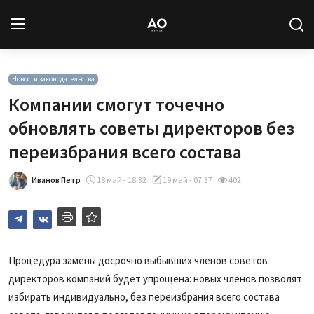
Вход
Регистрация
Новости законодательства
Компании смогут точечно
Новости
обновлять советы директоров без
переизбрания всего состава
Статьи
Иванов Петр
18 май - 18:32
19 май - 07:37
402
Авторы
Архив
База знаний
Процедура замены досрочно выбывших членов советов
директоров компаний будет упрощена: новых членов позволят
Подписка
избирать индивидуально, без переизбрания всего состава