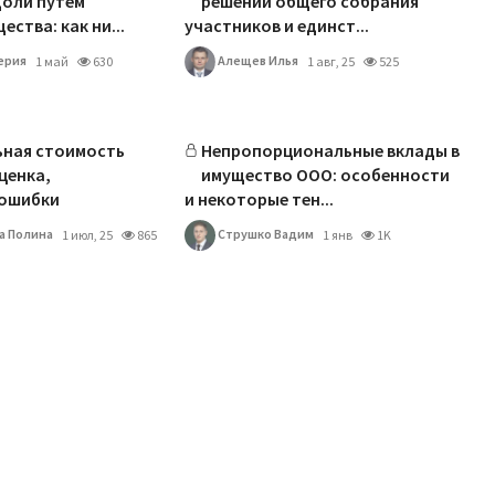
доли путем
решений общего собрания
ства: как ни...
участников и единст...
ерия
Алещев Илья
1 май
630
1 авг, 25
525
ьная стоимость
Непропорциональные вклады в
ценка,
имущество ООО: особенности
 ошибки
и некоторые тен...
а Полина
Струшко Вaдим
1 июл, 25
865
1 янв
1K