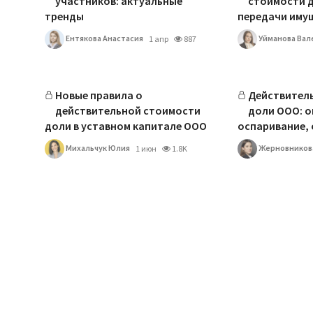
участников: актуальные
стоимости 
тренды
передачи имуще
Ентякова Анастасия
Уйманова Вал
1 апр
887
Новые правила о
Действител
действительной стоимости
доли ООО: о
доли в уставном капитале ООО
оспаривание,
Михальчук Юлия
Жерновников
1 июн
1.8K