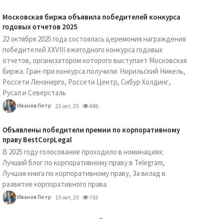
Московская биржа объявила победителей конкурса
годовых отчетов 2025
22 октября 2025 года состоялась церемония награждения
победителей XXVIII ежегодного конкурса годовых
отчетов, организатором которого выступает Московская
биржа. Гран-при конкурса получили: Норильский Никель,
Россети Ленэнерго, Россети Центр, Сибур Холдинг,
Русал и Северсталь
Иванов Петр
23 окт, 25
686
Объявлены победители премии по корпоративному
праву BestCorpLegal
В 2025 году голосование проходило в номинациях:
Лучший блог по корпоративному праву в Telegram,
Лучшая книга по корпоративному праву, За вклад в
развитие корпоративного права
Иванов Петр
13 окт, 25
703