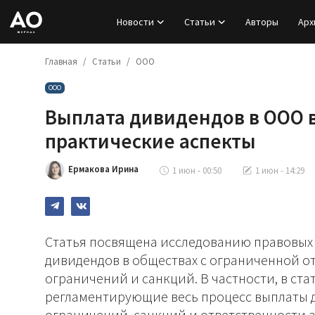
Новости
Статьи
Авторы
Арх
Главная
Статьи
ООО
Вход
ООО
Регистрация
Выплата дивидендов в ООО в 
Новости
практические аспекты
Статьи
Ермакова Ирина
1 июн - 00:50
1 июн - 14:29
Авторы
Архив
Статья посвящена исследованию правовых
дивидендов в обществах с ограниченной о
База знаний
ограничений и санкций. В частности, в ст
регламентирующие весь процесс выплаты д
Подписка
ограничений, санкций и ответственности 