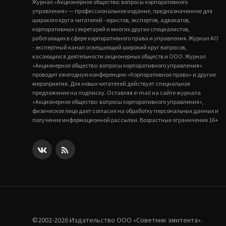
Журнал «Акционерное общество: вопросы корпоративного
управления» — профессиональное издание, предназначенное для
широкого круга читателей - юристов, экспертов, адвокатов,
корпоративных секретарей и многих других специалистов,
работающих в сфере корпоративного права и управления. Журнал АО
- экспертный канал освещающий широкий круг вопросов,
касающихся деятельности акционерных обществ и ООО. Журнал
«Акционерное общество: вопросы корпоративного управления»
проводит ежегодную конференцию «Корпоративное право» и другие
мероприятия. Для новых читателей действует специальное
предложение на подписку. Оставляя e-mail на сайте журнала
«Акционерное общество: вопросы корпоративного управления»,
физическое лицо дает согласие на обработку персональных данных и
получение информационной рассылки. Возрастные ограничения 16+
©2002-2026 Издательство ООО «‎Советник эмитента».