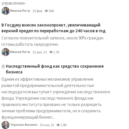
управления»
Иванов Петр
20 фев
568
В Госдуму внесен законопроект, увеличивающий
верхний предел по переработкам до 240 часов в год
Согласно пояснительной записке, около 90% граждан
готовы работать сверхурочно
Иванов Петр
22 дек, 25
1.3K
Наследственный фонд как средство сохранения
бизнеса
Одним из эффективных механизмов управления
развитой предпринимательской деятельностью
наследодателя выступает учреждение наследственного
фонда. Учреждение наследственного фонда как
правового института призвано не только разрешить
личные проблемы предпринимателя, но и сохранить
функционирующий бизнес...
Терехин Филипп
25 ноя, 25
1.8K