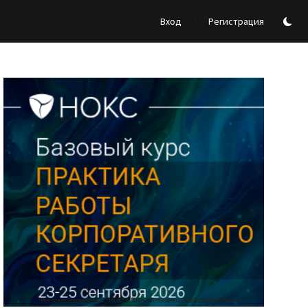
/
Вход
Регистрация
Реклама Ассоциации "НОКС", ИНН 7709980401, ERID:2SDnjdY5NTb