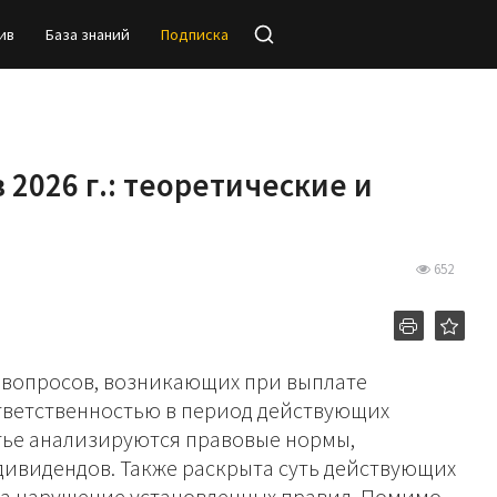
ив
База знаний
Подписка
2026 г.: теоретические и
652
 вопросов, возникающих при выплате
тветственностью в период действующих
атье анализируются правовые нормы,
ивидендов. Также раскрыта суть действующих
за нарушение установленных правил. Помимо