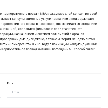
тики корпоративного права и M&A международной консалтинговой
казывает консультационные услуги компаниям и поддерживает
 корпоративного права. В частности, она занимается созданием
ганизацией, созданием филиалов и представительств
дерации, назначением и снятием полномочий с органов
, проверками дью-дилидженс, а также интерим-менеджментом.
нгом «Коммерсантъ» в 2023 году в номинации «Индивидуальный
е «Корпоративное право/Слияния и поглощения» . Способ связи:
Email