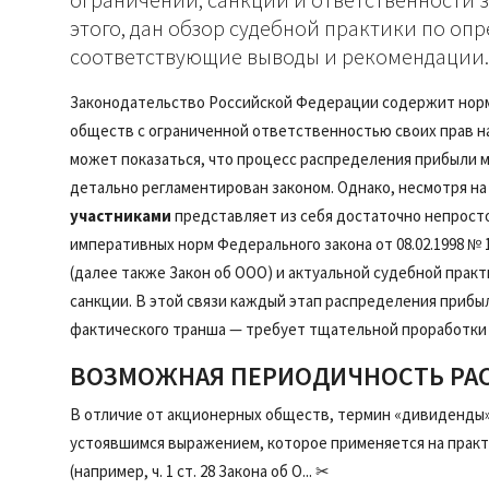
этого, дан обзор судебной практики по оп
соответствующие выводы и рекомендации.
Законодательство Российской Федерации содержит нор
обществ с ограниченной ответственностью своих прав на
может показаться, что процесс распределения прибыли м
детально регламентирован законом. Однако, несмотря н
участниками
представляет из себя достаточно непрост
императивных норм Федерального закона от 08.02.1998 №
(далее также Закон об ООО) и актуальной судебной практ
санкции. В этой связи каждый этап распределения приб
фактического транша — требует тщательной проработки
ВОЗМОЖНАЯ ПЕРИОДИЧНОСТЬ РА
В отличие от акционерных обществ, термин «дивиденды» 
устоявшимся выражением, которое применяется на практ
(например, ч. 1 ст. 28 Закона об О... ✂