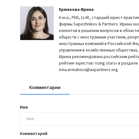
Ермакова Ирина
К.ю.н., PhD, LL.M., старший юрист прак
фирмы Sapozhnikov & Partners. Ирина о
клиентов в решении вопросов в области
обществ с иностранным участием, реор
иностранных компаний в Российской Фе
управления в хозяйственных обществах
Ирина рекомендована российским рейти
рейтинг юристов: rising stars» в раздел
irina.ermakova@aspartners.org
Комментарии
Имя
Комментарий