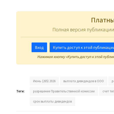
Платны
Полная версия публикации
Вход
Купить доступ к этой публикации 
Нажимая кнопку «Купить доступ к этой публи
Июнь (265) 2026
выплата дивидендов в ООО
р
Теги:
разрешение Правительственной комиссии
счет ти
срок выплаты дивидендов