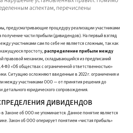
ределенным аспектам, перечислены
мы, предусматривающие процедуру реализации участниками
 получение части прибыли (дивидендов). На первый взгляд
ежду участниками сам по себе не является сложным, так как
а кажущуюся простоту,
распределение прибыли между
ой правовой механизм, складывающийся из предписаний
 14-ФЗ «Об обществах с ограниченной ответственностью»
ики. Ситуацию осложняют введенные в 2022 г. ограничения и
ыли между участниками ООО — от принятия решения до
 и детального юридического сопровождения.
СПРЕДЕЛЕНИЯ ДИВИДЕНДОВ
в Законе об ООО не упоминается. Данное понятие является
ике. Закон об ООО оперирует понятием «чистая прибыль»