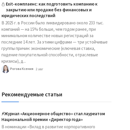
Exit-комплаенс: как подготовить компанию к
закрытию или продаже без финансовых и
юридических последствий
В 2025 г. в России было ликвидировано около 233 тыс.
компаний — на 15% больше, чем годом ранее, при
минимальном количестве новых регистраций за
последние 14 лет. За этими цифрами — три устойчивые
группы причин: экономические (ключевая ставка,
падение покупательной способности, отраслевые
кризисы), д...
Рогова Ксения
2 авг
Рекомендуемые статьи
⚡️Журнал «Акционерное общество» стал лауреатом
Национальной премии «Директор года»
В номинации «Вклад в развитие корпоративного