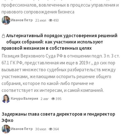
профессионалов, вовлеченных в процессы управления и
правового сопровождения бизнеса
Иванов Петр
21 июл
493
Альтернативный порядок удостоверения решений
общих собраний: как участники используют
правовой механизм в собственных целях
Позиция Верховного Суда РФ в отношении подп. 3 п. 3 ст.
67.1 ГК РФ, представленная им еще в 2019 г., до сих пор
вызывает множество судебных разбирательств между
участниками, желающими оспорить решение общего
собрания, которое по какой-либо причине не
соответствует их интересам, и самой компанией.
Качура Валерия
2 авг
395
Задержаны глава совета директоров и гендиректор
Эфко
Иванов Петр
30 июл
364