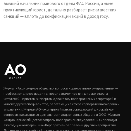
Бывший начальник правового отдела ФАС России, а ныне
практикующий юрист, детально разбирает риски жестких
санкций — вплоть до конфискации акций в доход госу...
Журнал «Акционерное общество: вопросы корпоративного управления» —
профессиональное издание, предназначенное для широкого круга
читателей - юристов, экспертов, адвокатов, корпоративных секретарей и
многих других специалистов, работающих в сфере корпоративного права и
управления. Журнал АО - экспертный канал освещающий широкий круг
вопросов, касающихся деятельности акционерных обществ и ООО. Журнал
«Акционерное общество: вопросы корпоративного управления» проводит
ежегодную конференцию «Корпоративное право» и другие мероприятия.
Для новых читателей действует специальное предложение на подписку.