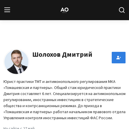
Вход
Регистрация
Новости
Шолохов Дмитрий
Статьи
Авторы
Юрист практики ТМТ и антимонопольного регулирования МКА
«Томашевская и партнеры». Общий стаж юридической практики
Архив
Дмитрия составляет 6 лет. Специализируется на антимонопольном
регулировании, иностранных инвестициях в стратегические
База знаний
общества и контрсанкционных режимах. До прихода в
«Томашевская и партнеры» работал начальником правового отдела
Управления контроля иностранных инвестиций ФАС России.
Подписка
На сайте с 27 май