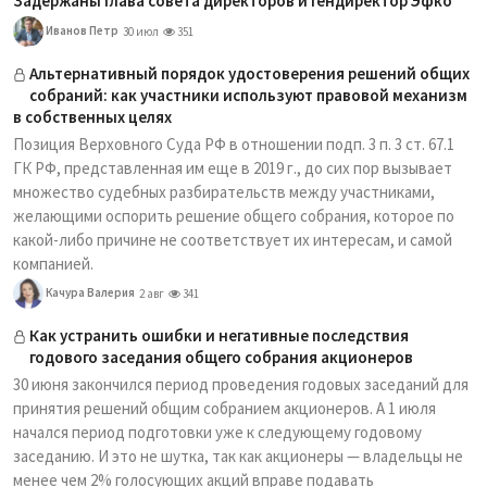
Задержаны глава совета директоров и гендиректор Эфко
Иванов Петр
30 июл
351
Альтернативный порядок удостоверения решений общих
собраний: как участники используют правовой механизм
в собственных целях
Позиция Верховного Суда РФ в отношении подп. 3 п. 3 ст. 67.1
ГК РФ, представленная им еще в 2019 г., до сих пор вызывает
множество судебных разбирательств между участниками,
желающими оспорить решение общего собрания, которое по
какой-либо причине не соответствует их интересам, и самой
компанией.
Качура Валерия
2 авг
341
Как устранить ошибки и негативные последствия
годового заседания общего собрания акционеров
30 июня закончился период проведения годовых заседаний для
принятия решений общим собранием акционеров. А 1 июля
начался период подготовки уже к следующему годовому
заседанию. И это не шутка, так как акционеры — владельцы не
менее чем 2% голосующих акций вправе подавать