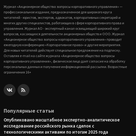
Журнал «Акционерное общество: вопросы корпоративного управления» —
профессиональное издание, предназначенное для широкого круга
читателей - юристов, экспертов, адвокатов, корпоративных секретарей и
многих других специалистов, работающих в сфере корпоративного права и
управления. Журнал АО - экспертный канал освещающий широкий круг
вопросов, касающихся деятельности акционерных обществ и ООО. Журнал
«Акционерное общество: вопросы корпоративного управления» проводит
ежегодную конференцию «Корпоративное право» и другие мероприятия.
Для новых читателей действует специальное предложение на подписку.
Оставляя e-mail на сайте журнала «Акционерное общество: вопросы
корпоративного управления», физическое лицо дает согласие на обработку
персональных данных и получение информационной рассылки. Возрастные
ограничения 16+
Популярные статьи
Опубликовано масштабное экспертно-аналитическое
исследование российского рынка сделок с
технологическими активами по итогам 2025 года