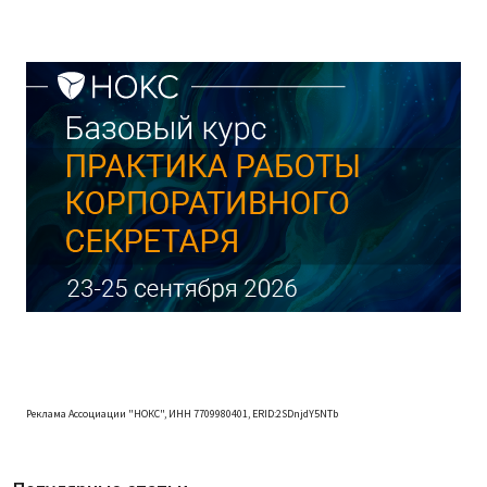
Реклама Ассоциации "НОКС", ИНН 7709980401, ERID:2SDnjdY5NTb