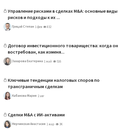
Управление рисками в сделках M&A: основные виды
рисков и подходы к их ...
Грицай Степан
1 фев
832
Договор инвестиционного товарищества: когда он
востребован, как изменя...
Захарова Екатерина
1 май
516
Ключевые тенденции налоговых споров по
трансграничным сделкам
Кабанова Мария
2 авг
Сделки M&A с ИИ-активами
Нерчинская Анастасия
1 мар
3K