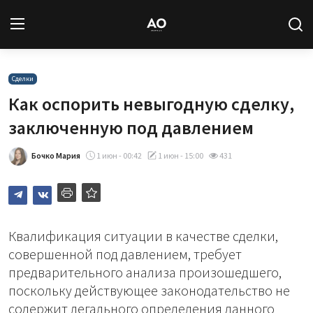
Вход
Регистрация
Сделки
Как оспорить невыгодную сделку,
Новости
заключенную под давлением
Статьи
Бочко Мария
1 июн - 00:42
1 июн - 15:00
431
Авторы
Архив
Квалификация ситуации в качестве сделки,
совершенной под давлением, требует
База знаний
предварительного анализа произошедшего,
поскольку действующее законодательство не
Подписка
содержит легального определения данного