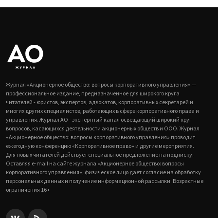
Журнал «Акционерное общество: вопросы корпоративного управления» —
профессиональное издание, предназначенное для широкого круга
читателей - юристов, экспертов, адвокатов, корпоративных секретарей и
многих других специалистов, работающих в сфере корпоративного права и
управления. Журнал АО - экспертный канал освещающий широкий круг
вопросов, касающихся деятельности акционерных обществ и ООО. Журнал
«Акционерное общество: вопросы корпоративного управления» проводит
ежегодную конференцию «Корпоративное право» и другие мероприятия.
Для новых читателей действует специальное предложение на подписку.
Оставляя e-mail на сайте журнала «Акционерное общество: вопросы
корпоративного управления», физическое лицо дает согласие на обработку
персональных данных и получение информационной рассылки. Возрастные
ограничения 16+