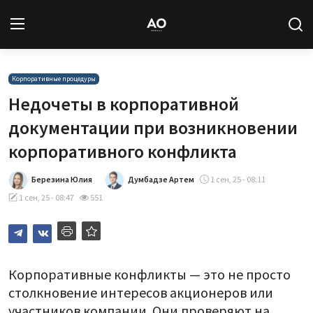
Вход
Регистрация
Корпоративные процедуры
Недочеты в корпоративной
Новости
документации при возникновении
корпоративного конфликта
Статьи
Березина Юлия
Думбадзе Артем
1 сен, 25 - 08:11
Авторы
1 сен, 25 - 08:47
551
Архив
База знаний
Корпоративные конфликты — это не просто
Подписка
столкновение интересов акционеров или
участников компании. Они проверяют на