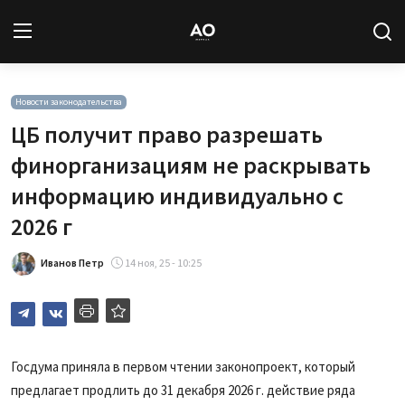
Вход
Регистрация
Новости законодательства
ЦБ получит право разрешать
Новости
финорганизациям не раскрывать
информацию индивидуально с
Статьи
2026 г
Авторы
Иванов Петр
14 ноя, 25 - 10:25
Архив
База знаний
Госдума приняла в первом чтении законопроект, который
Подписка
предлагает продлить до 31 декабря 2026 г. действие ряда