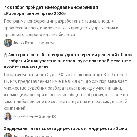
7 октября пройдет ежегодная конференция
«Корпоративное право 2026»
Программа конференции разработана специально для
профессионалов, вовлеченных в процессы управления и
правового сопровождения бизнеса
Иванов Петр
21 июл
496
Альтернативный порядок удостоверения решений общих
собраний: как участники используют правовой механизм
в собственных целях
Позиция Верховного Суда РФ в отношении подп. 3 п. 3 ст. 67.1
ГК РФ, представленная им еще в 2019 г., до сих пор вызывает
множество судебных разбирательств между участниками,
желающими оспорить решение общего собрания, которое по
какой-либо причине не соответствует их интересам, и самой
компанией.
Качура Валерия
2 авг
400
Задержаны глава совета директоров и гендиректор Эфко
Иванов Петр
30 июл
369