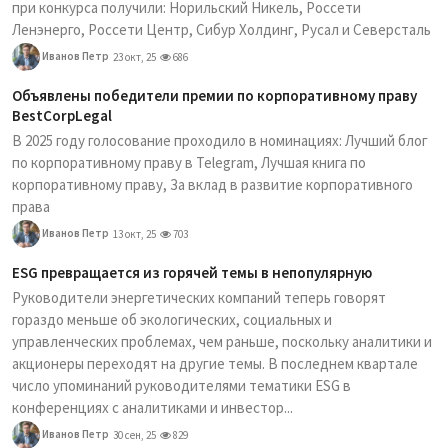
при конкурса получили: Норильский Никель, Россети
Ленэнерго, Россети Центр, Сибур Холдинг, Русал и Северсталь
Иванов Петр
23 окт, 25
686
Объявлены победители премии по корпоративному праву
BestCorpLegal
В 2025 году голосование проходило в номинациях: Лучший блог
по корпоративному праву в Telegram, Лучшая книга по
корпоративному праву, За вклад в развитие корпоративного
права
Иванов Петр
13 окт, 25
703
ESG превращается из горячей темы в непопулярную
Руководители энергетических компаний теперь говорят
гораздо меньше об экологических, социальных и
управленческих проблемах, чем раньше, поскольку аналитики и
акционеры переходят на другие темы. В последнем квартале
число упоминаний руководителями тематики ESG в
конференциях с аналитиками и инвестор...
Иванов Петр
30 сен, 25
829