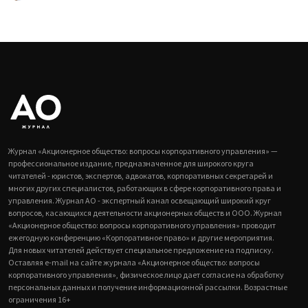
Журнал «Акционерное общество: вопросы корпоративного управления» —
профессиональное издание, предназначенное для широкого круга
читателей - юристов, экспертов, адвокатов, корпоративных секретарей и
многих других специалистов, работающих в сфере корпоративного права и
управления. Журнал АО - экспертный канал освещающий широкий круг
вопросов, касающихся деятельности акционерных обществ и ООО. Журнал
«Акционерное общество: вопросы корпоративного управления» проводит
ежегодную конференцию «Корпоративное право» и другие мероприятия.
Для новых читателей действует специальное предложение на подписку.
Оставляя e-mail на сайте журнала «Акционерное общество: вопросы
корпоративного управления», физическое лицо дает согласие на обработку
персональных данных и получение информационной рассылки. Возрастные
ограничения 16+