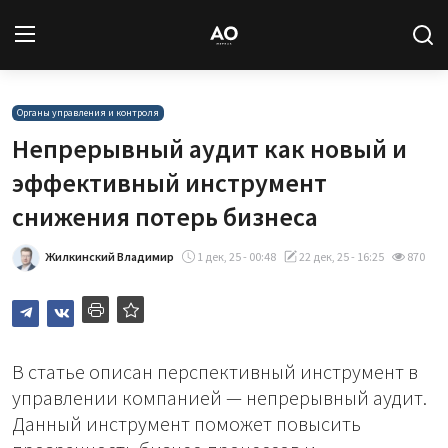
Вход
Регистрация
Органы управления и контроля
Непрерывный аудит как новый и
Новости
эффективный инструмент
снижения потерь бизнеса
Статьи
Жилкинский Владимир
1 дек, 25 - 00:48
22 дек, 25 - 16:25
870
Авторы
Архив
База знаний
В статье описан перспективный инструмент в
управлении компанией — непрерывный аудит.
Подписка
Данный инструмент поможет повысить