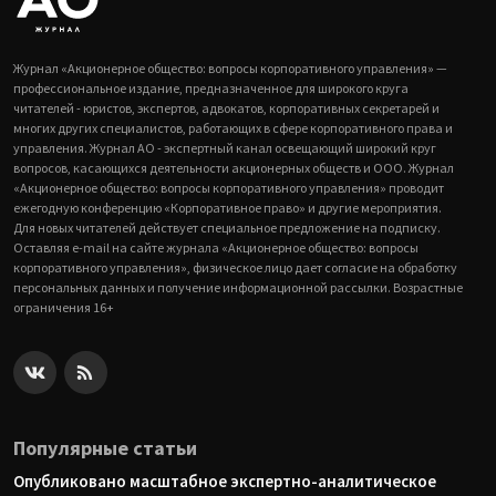
Журнал «Акционерное общество: вопросы корпоративного управления» —
профессиональное издание, предназначенное для широкого круга
читателей - юристов, экспертов, адвокатов, корпоративных секретарей и
многих других специалистов, работающих в сфере корпоративного права и
управления. Журнал АО - экспертный канал освещающий широкий круг
вопросов, касающихся деятельности акционерных обществ и ООО. Журнал
«Акционерное общество: вопросы корпоративного управления» проводит
ежегодную конференцию «Корпоративное право» и другие мероприятия.
Для новых читателей действует специальное предложение на подписку.
Оставляя e-mail на сайте журнала «Акционерное общество: вопросы
корпоративного управления», физическое лицо дает согласие на обработку
персональных данных и получение информационной рассылки. Возрастные
ограничения 16+
Популярные статьи
Опубликовано масштабное экспертно-аналитическое