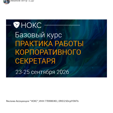
Иванов Петр
4 авг
Реклама Ассоциации "НОКС", ИНН 7709980401, ERID:2SDnjdY5NTb