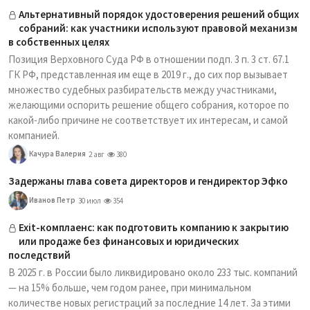
Альтернативный порядок удостоверения решений общих
собраний: как участники используют правовой механизм
в собственных целях
Позиция Верховного Суда РФ в отношении подп. 3 п. 3 ст. 67.1
ГК РФ, представленная им еще в 2019 г., до сих пор вызывает
множество судебных разбирательств между участниками,
желающими оспорить решение общего собрания, которое по
какой-либо причине не соответствует их интересам, и самой
компанией.
Качура Валерия
2 авг
380
Задержаны глава совета директоров и гендиректор Эфко
Иванов Петр
30 июл
354
Exit-комплаенс: как подготовить компанию к закрытию
или продаже без финансовых и юридических
последствий
В 2025 г. в России было ликвидировано около 233 тыс. компаний
— на 15% больше, чем годом ранее, при минимальном
количестве новых регистраций за последние 14 лет. За этими