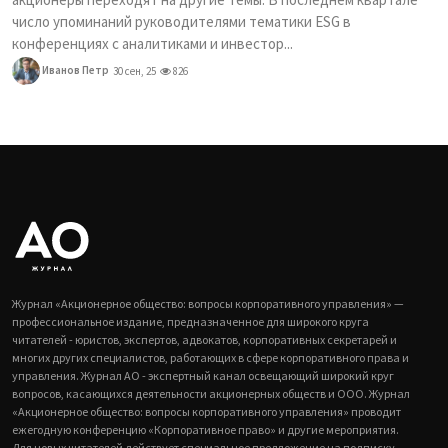
число упоминаний руководителями тематики ESG в
конференциях с аналитиками и инвестор...
Иванов Петр
30 сен, 25
826
Журнал «Акционерное общество: вопросы корпоративного управления» —
профессиональное издание, предназначенное для широкого круга
читателей - юристов, экспертов, адвокатов, корпоративных секретарей и
многих других специалистов, работающих в сфере корпоративного права и
управления. Журнал АО - экспертный канал освещающий широкий круг
вопросов, касающихся деятельности акционерных обществ и ООО. Журнал
«Акционерное общество: вопросы корпоративного управления» проводит
ежегодную конференцию «Корпоративное право» и другие мероприятия.
Для новых читателей действует специальное предложение на подписку.