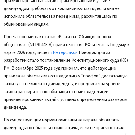
привилегированных акций с фиксированным в уставе
дивидендом требовать от компании выплаты, если она не
исполнила обязательства перед ними, рассчитавшись по
обыкновенным акциям.
Проект поправок в статью 43 закона "Об акционерных
обществах" (N1191448-8) правительство РФ внесло в Госдуму в
марте 2026 года
, пишет
«Интерфакс»
. Поводом для из
разработки стало постановление Конституционного суда (КС)
РФ. В сентябре 2025 года суд признал, что действующие
правила не обеспечивают владельцам "префов" достаточную
защиту от невыплаты дивидендов, и предписал на уровне
закона расширить способы защиты прав владельцев
привилегированных акций с уставно определенным размером
дивиденда.
По существующим нормам компании не вправе объявлять
дивиденды по обыкновенным акциям, если не принято также