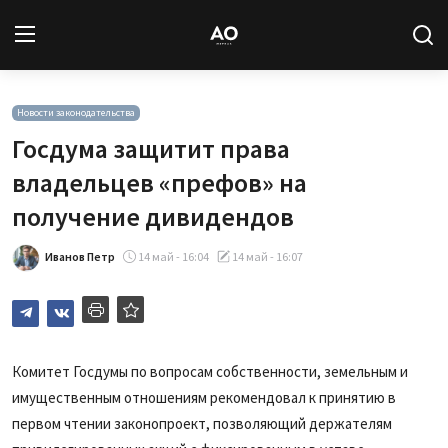
Вход
Регистрация
Новости законодательства
Госдума защитит права
Новости
владельцев «префов» на
получение дивидендов
Статьи
Иванов Петр
14 май - 16:04
14 май - 16:07
Авторы
Архив
База знаний
Комитет Госдумы по вопросам собственности, земельным и
имущественным отношениям рекомендовал к принятию в
Подписка
первом чтении законопроект, позволяющий держателям