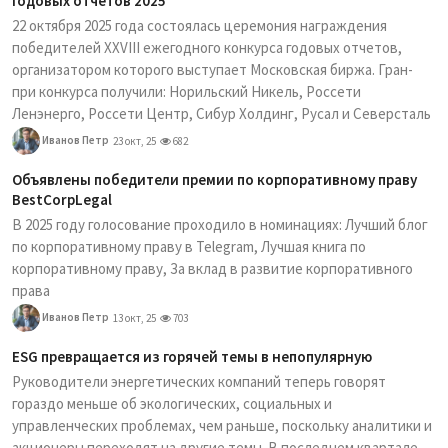
годовых отчетов 2025
22 октября 2025 года состоялась церемония награждения
победителей XXVIII ежегодного конкурса годовых отчетов,
организатором которого выступает Московская биржа. Гран-
при конкурса получили: Норильский Никель, Россети
Ленэнерго, Россети Центр, Сибур Холдинг, Русал и Северсталь
Иванов Петр
23 окт, 25
682
Объявлены победители премии по корпоративному праву
BestCorpLegal
В 2025 году голосование проходило в номинациях: Лучший блог
по корпоративному праву в Telegram, Лучшая книга по
корпоративному праву, За вклад в развитие корпоративного
права
Иванов Петр
13 окт, 25
703
ESG превращается из горячей темы в непопулярную
Руководители энергетических компаний теперь говорят
гораздо меньше об экологических, социальных и
управленческих проблемах, чем раньше, поскольку аналитики и
акционеры переходят на другие темы. В последнем квартале