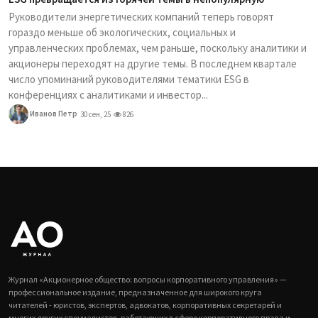
Руководители энергетических компаний теперь говорят
гораздо меньше об экологических, социальных и
управленческих проблемах, чем раньше, поскольку аналитики и
акционеры переходят на другие темы. В последнем квартале
число упоминаний руководителями тематики ESG в
конференциях с аналитиками и инвестор...
Иванов Петр
30 сен, 25
826
Журнал «Акционерное общество: вопросы корпоративного управления» —
профессиональное издание, предназначенное для широкого круга
читателей - юристов, экспертов, адвокатов, корпоративных секретарей и
многих других специалистов, работающих в сфере корпоративного права и