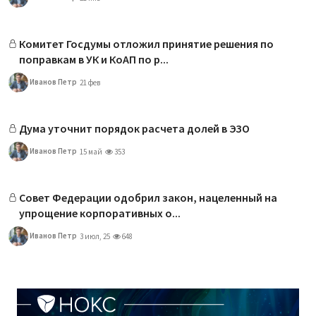
Комитет Госдумы отложил принятие решения по
поправкам в УК и КоАП по р...
Иванов Петр
21 фев
Дума уточнит порядок расчета долей в ЭЗО
Иванов Петр
15 май
353
Совет Федерации одобрил закон, нацеленный на
упрощение корпоративных о...
Иванов Петр
3 июл, 25
648