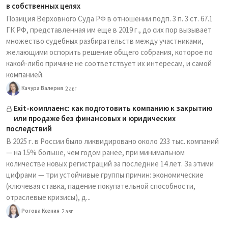
в собственных целях
Позиция Верховного Суда РФ в отношении подп. 3 п. 3 ст. 67.1
ГК РФ, представленная им еще в 2019 г., до сих пор вызывает
множество судебных разбирательств между участниками,
желающими оспорить решение общего собрания, которое по
какой-либо причине не соответствует их интересам, и самой
компанией.
Качура Валерия
2 авг
Exit-комплаенс: как подготовить компанию к закрытию
или продаже без финансовых и юридических
последствий
В 2025 г. в России было ликвидировано около 233 тыс. компаний
— на 15% больше, чем годом ранее, при минимальном
количестве новых регистраций за последние 14 лет. За этими
цифрами — три устойчивые группы причин: экономические
(ключевая ставка, падение покупательной способности,
отраслевые кризисы), д...
Рогова Ксения
2 авг