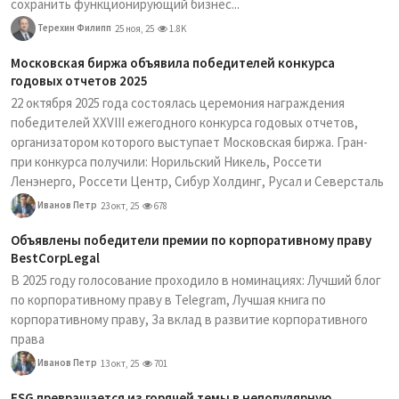
сохранить функционирующий бизнес...
Терехин Филипп
25 ноя, 25
1.8K
Московская биржа объявила победителей конкурса
годовых отчетов 2025
22 октября 2025 года состоялась церемония награждения
победителей XXVIII ежегодного конкурса годовых отчетов,
организатором которого выступает Московская биржа. Гран-
при конкурса получили: Норильский Никель, Россети
Ленэнерго, Россети Центр, Сибур Холдинг, Русал и Северсталь
Иванов Петр
23 окт, 25
678
Объявлены победители премии по корпоративному праву
BestCorpLegal
В 2025 году голосование проходило в номинациях: Лучший блог
по корпоративному праву в Telegram, Лучшая книга по
корпоративному праву, За вклад в развитие корпоративного
права
Иванов Петр
13 окт, 25
701
ESG превращается из горячей темы в непопулярную