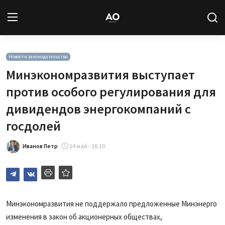
Вход
Регистрация
Новости законодательства
Минэкономразвития выступает
Новости
против особого регулирования для
дивидендов энергокомпаний с
Статьи
госдолей
Авторы
Иванов Петр
14 май - 16:10
Архив
База знаний
Минэкономразвития не поддержало предложенные Минэнерго
Подписка
изменения в закон об акционерных обществах,